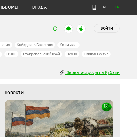
ЛЬБОМЫ
ПОГОДА
RU
EN
ВОЙТИ
шетия
Кабардино-Балкария
Калмыкия
СКФО
Ставропольский край
Чечня
Южная Осетия
Экокатастрофа на Кубани
НОВОСТИ