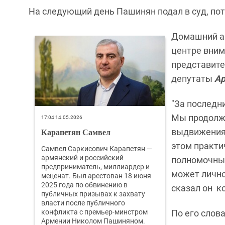
На следующий день Пашинян подал в суд, по
Домашний ар
центре вним
представите
депутаты
Ар
"За последн
Мы продолж
17:04 14.05.2026
Карапетян Самвел
выдвижения 
этом практи
Самвел Саркисович Карапетян —
армянский и российский
полномочным
предприниматель, миллиардер и
может лично
меценат. Был арестован 18 июня
2025 года по обвинению в
сказал он к
публичных призывах к захвату
власти после публичного
конфликта с премьер-минстром
По его слов
Армении Николом Пашиняном.