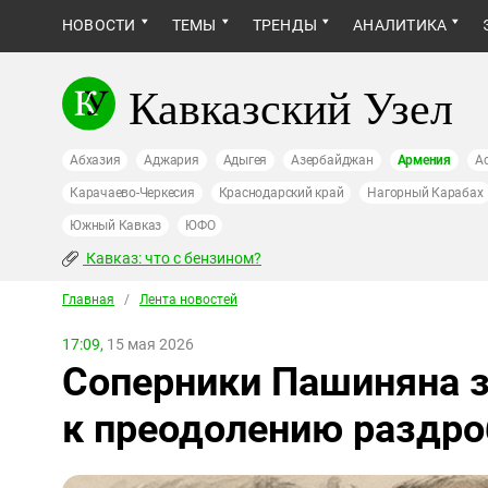
НОВОСТИ
ТЕМЫ
ТРЕНДЫ
АНАЛИТИКА
Кавказский Узел
Абхазия
Аджария
Адыгея
Азербайджан
Армения
А
Карачаево-Черкесия
Краснодарский край
Нагорный Карабах
Южный Кавказ
ЮФО
Кавказ: что с бензином?
Главная
/
Лента новостей
17:09,
15 мая 2026
Соперники Пашиняна з
к преодолению раздро