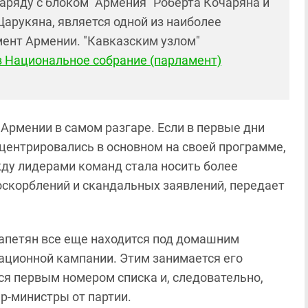
аряду с блоком "Армения" Роберта Кочаряна и
арукяна, является одной из наиболее
мент Армении. "Кавказским узлом"
в Национальное собрание (парламент)
Армении в самом разгаре. Если в первые дни
центрировались в основном на своей программе,
жду лидерами команд стала носить более
оскорблений и скандальных заявлений, передает
апетян все еще находится под домашним
тационной кампании. Этим занимается его
ся первым номером списка и, следовательно,
р-министры от партии.