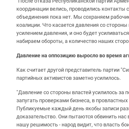
"После отказа Республиканской партии Армен
координации велись, проводились контакты 
объединения пока нет. Мы сохраняем рабочие
коалиции. Что касается давления со стороны в
усилением давления, и оно будет усиливатьс
набираем обороты, а количество наших сторон
Давление на оппозицию выросло во время а
Как считает другой представитель партии "С
партийных активистов заметно усилилось.
"Давление со стороны властей усилилось за 
запугать проверками бизнеса, в провластны
Публикуемые каждый день якобы записи разг
доказательство. Они пытаются обвинить нас в
нашу решимость - народ видит, что власть бо