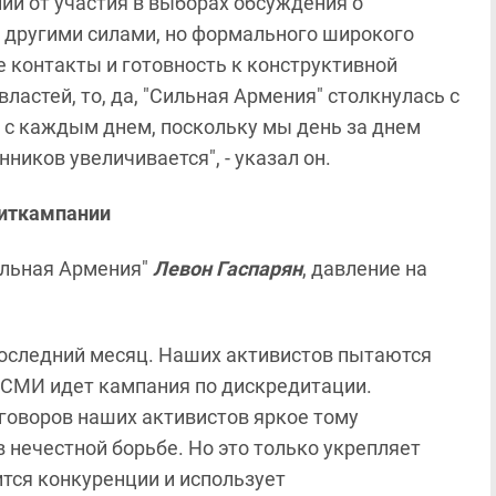
ии от участия в выборах обсуждения о
с другими силами, но формального широкого
 контакты и готовность к конструктивной
ластей, то, да, "Сильная Армения" столкнулась с
я с каждым днем, поскольку мы день за днем
ников увеличивается", - указал он.
гиткампании
ильная Армения"
Левон Гаспарян
, давление на
последний месяц. Наших активистов пытаются
х СМИ идет кампания по дискредитации.
оворов наших активистов яркое тому
 нечестной борьбе. Но это только укрепляет
ится конкуренции и использует