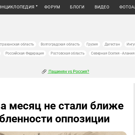
ЭНЦИКЛОПЕДИЯ
ФОРУМ
БЛОГИ
ВИДЕО
ФОТОА
страханская область
Волгоградская область
Грузия
Дагестан
Ингу
Российская Федерация
Ростовская область
Северная Осетия - Алания
Пашинян vs Россия?
а месяц не стали ближе
бленности оппозиции