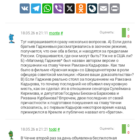
VK
Telegram
WhatsApp
Viber
X
Odnoklassniki
LiveJournal
Email
Print
0
Оценить:
18.05.26 в 21:11
monte
#
0
Тут напрашивается сразу несколько вопросов. А) Если дела
братьев Гаджиевых рассматривались в заочном режиме,
получается, что они оба в бегах, и находятся за пределами
России. Спрашивается, где они могут быть? Уж не в США ли?
Б) «Магомед Гаджиев* был назван автором версии о
покушении на главу Чечни Рамзана Кадырова». Как там
было в фильме «Красная жара» со Шварценеггером в роли
офицера советской милиции: «Какие ваши доказательства»?
В) Если Гаджиев реально стоял за покушением на Рамзана
Кадырова, то почему последний не объявил ему кровную
месть, как он сделал это в отношении сенатора Сулеймана
Керимова, и депутатов Госдумы Бекхана Барахоева и
Ризвана Курбанова? Впрочем, двое последних от своей
причастности к подготовке покушения на главу Чечни
отказались, а с первым Кадыров некоторое время назад
примирился в Кремле и публично назвал его «братом».
0
Оценить:
18.05.26 в 21:21
todd
#
0
В Чечне второй раз за день объявлена беспилотная