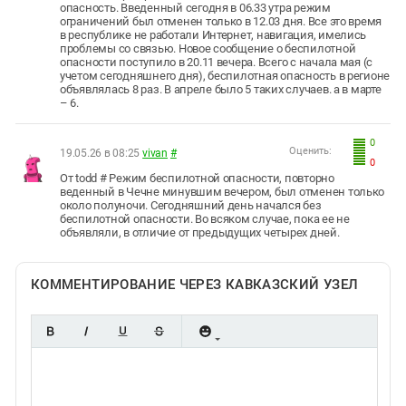
опасность. Введенный сегодня в 06.33 утра режим
ограничений был отменен только в 12.03 дня. Все это время
в республике не работали Интернет, навигация, имелись
проблемы со связью. Новое сообщение о беспилотной
опасности поступило в 20.11 вечера. Всего с начала мая (с
учетом сегодняшнего дня), беспилотная опасность в регионе
объявлялась 8 раз. В апреле было 5 таких случаев. а в марте
– 6.
0
Оценить:
19.05.26 в 08:25
vivan
#
0
От todd # Режим беспилотной опасности, повторно
веденный в Чечне минувшим вечером, был отменен только
около полуночи. Сегодняшний день начался без
беспилотной опасности. Во всяком случае, пока ее не
объявляли, в отличие от предыдущих четырех дней.
КОММЕНТИРОВАНИЕ ЧЕРЕЗ КАВКАЗСКИЙ УЗЕЛ