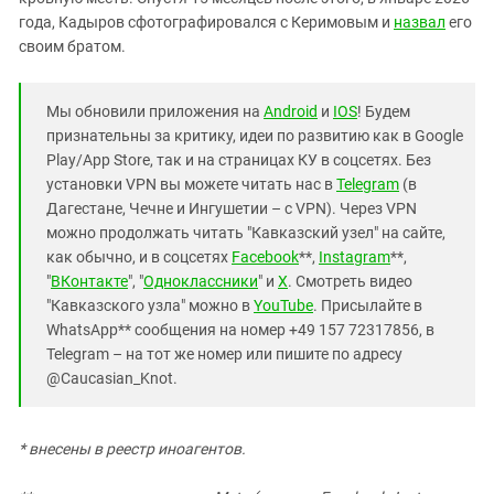
года, Кадыров сфотографировался с Керимовым и
назвал
его
своим братом.
Мы обновили приложения на
Android
и
IOS
! Будем
признательны за критику, идеи по развитию как в Google
Play/App Store, так и на страницах КУ в соцсетях. Без
установки VPN вы можете читать нас в
Telegram
(в
Дагестане, Чечне и Ингушетии – с VPN). Через VPN
можно продолжать читать "Кавказский узел" на сайте,
как обычно, и в соцсетях
Facebook
**,
Instagram
**,
"
ВКонтакте
", "
Одноклассники
" и
X
. Смотреть видео
"Кавказского узла" можно в
YouTube
. Присылайте в
WhatsApp** сообщения на номер +49 157 72317856, в
Telegram – на тот же номер или пишите по адресу
@Caucasian_Knot.
* внесены в реестр иноагентов.