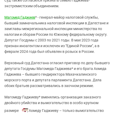
Суд также согласился признать семью Гаджиева*
Южный Кавказ
экстремистским объединением.
ЮФО
Магомед Гаджиев
* - генерал-майор налоговой службы,
бывший замначальника налоговой инспекции в Дагестане и
замглавы межрегиональной инспекции министерства по
налогам и сборам России по Южному федеральному округу.
Депутат Госдумы с 2003 по 2021 годы. В мае 2023 года
признан иноагентом и исключен из "Единой России", а в
феврале 2024 года был объявлен в розыск в России.
Верховный суд Дагестана огласил приговор по делу бывшего
депутата Госдумы Магомеда Гаджиева* и его брата Ахмеда
Гаджиева – бывшего гендиректора Махачкалинского
морского порта и депутата парламента Дагестана. Дела
обоих братьев рассматривались в заочном режиме.
Магомеду Гаджиеву* вменялись организация заказного
двойного убийства и вымогательство в особо крупном
размере
, Ахмеду Гаджиеву – только вымогательство