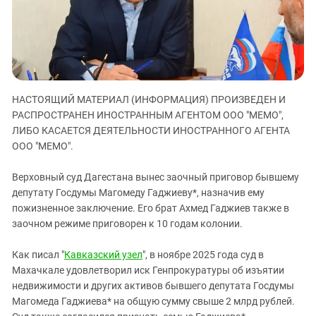
ЗАСТАВЛЯЕТ
Дагестан
КАВКАЗ ЗА ПАЛЕСТИНУ
Ингушетия
ИНАКОМЫСЛИЕ В ЧЕЧНЕ
Кабардино-Балкария
ПРЕСЛЕДОВАНИЕ АКТИВИСТОВ
МОБИЛИЗАЦИЯ И ПРОТЕСТЫ
Калмыкия
НАСТОЯЩИЙ МАТЕРИАЛ (ИНФОРМАЦИЯ) ПРОИЗВЕДЕН И
Карачаево-Черкесия
РАСПРОСТРАНЕН ИНОСТРАННЫМ АГЕНТОМ ООО "МЕМО",
Краснодарский край
ЛИБО КАСАЕТСЯ ДЕЯТЕЛЬНОСТИ ИНОСТРАННОГО АГЕНТА
Нагорный Карабах
ООО "МЕМО".
Российская Федерация
Верховный суд Дагестана вынес заочный приговор бывшему
Ростовская область
депутату Госдумы Магомеду Гаджиеву*, назначив ему
пожизненное заключение. Его брат Ахмед Гаджиев также в
Северная Осетия - Алания
заочном режиме приговорен к 10 годам колонии.
СКФО
Ставропольский край
Как писал "
Кавказский узел
", в ноябре 2025 года суд в
Махачкале удовлетворил иск Генпрокуратуры об изъятии
Чечня
недвижимости и других активов бывшего депутата Госдумы
Южная Осетия
Магомеда Гаджиева* на общую сумму свыше 2 млрд рублей.