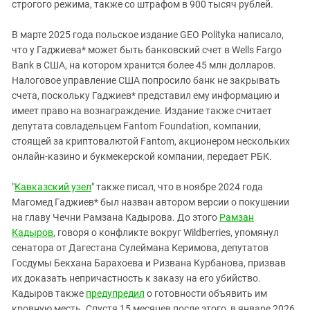
строгого режима, также со штрафом в 900 тысяч рублей.
В марте 2025 года польское издание GEO Polityka написало,
что у Гаджиева* может быть банковский счет в Wells Fargo
Bank в США, на котором хранится более 45 млн долларов.
Налоговое управление США попросило банк не закрывать
счета, поскольку Гаджиев* представил ему информацию и
имеет право на вознаграждение. Издание также считает
депутата совладельцем Fantom Foundation, компании,
стоящей за криптовалютой Fantom, акционером нескольких
онлайн-казино и букмекерской компании, передает РБК.
"
Кавказский узел
" также писал, что в ноябре 2024 года
Магомед Гаджиев* был назван автором версии о покушении
на главу Чечни Рамзана Кадырова. До этого
Рамзан
Кадыров
, говоря о конфликте вокруг Wildberries, упомянул
сенатора от Дагестана Сулеймана Керимова, депутатов
Госдумы Бекхана Барахоева и Ризвана Курбанова, призвав
их доказать непричастность к заказу на его убийство.
Кадыров также
предупредил
о готовности объявить им
кровную месть. Спустя 15 месяцев после этого, в январе 2026