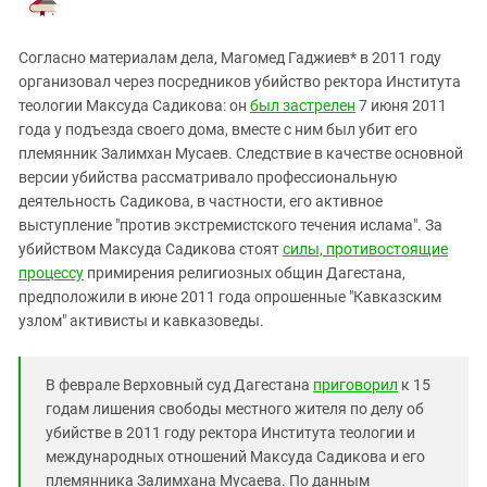
.
Согласно материалам дела, Магомед Гаджиев* в 2011 году
организовал через посредников убийство ректора Института
теологии Максуда Садикова: он
был застрелен
7 июня 2011
года у подъезда своего дома, вместе с ним был убит его
племянник Залимхан Мусаев. Следствие в качестве основной
версии убийства рассматривало профессиональную
деятельность Садикова, в частности, его активное
выступление "против экстремистского течения ислама". За
убийством Максуда Садикова стоят
силы, противостоящие
процессу
примирения религиозных общин Дагестана,
предположили в июне 2011 года опрошенные "Кавказским
узлом" активисты и кавказоведы.
В феврале Верховный суд Дагестана
приговорил
к 15
годам лишения свободы местного жителя по делу об
убийстве в 2011 году ректора Института теологии и
международных отношений Максуда Садикова и его
племянника Залимхана Мусаева. По данным