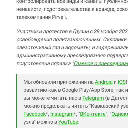
контролировать все виды и каналы публично
ненависти, подстрекательства к вражде, оско
телекомпания Pirveli.
Участники протестов в Грузии с 28 ноября 20
освобождения политзаключенных. Силовики 
слезоточивый газ и водометы, и задерживали
административному преследованию подвергли
подготовлена справка "
Главное о преследован
Мы обновили приложения на
Android
и
IOS
развитию как в Google Play/App Store, так 
вы можете читать нас в
Telegram
(в Дагест
можно продолжать читать "Кавказский узел"
Facebook
*,
Instagram
*, "
ВКонтакте
", "
Однок
узла" можно в
YouTube
.