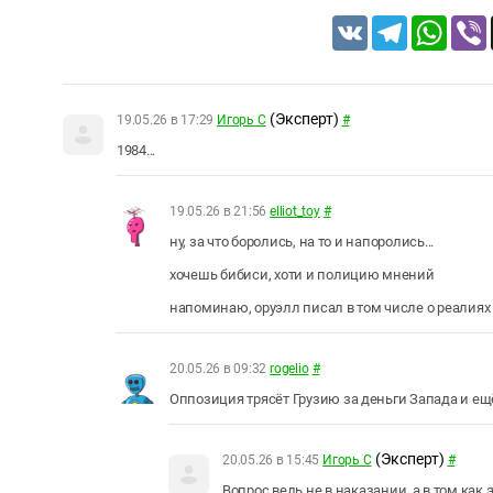
VK
Telegram
Whats
(Эксперт)
19.05.26 в 17:29
Игорь С
#
1984...
19.05.26 в 21:56
elliot_toy
#
ну, за что боролись, на то и напоролись...
хочешь бибиси, хоти и полицию мнений
напоминаю, оруэлл писал в том числе о реалиях
20.05.26 в 09:32
rogelio
#
Оппозиция трясёт Грузию за деньги Запада и ещё 
(Эксперт)
20.05.26 в 15:45
Игорь С
#
Вопрос ведь не в наказании, а в том как э