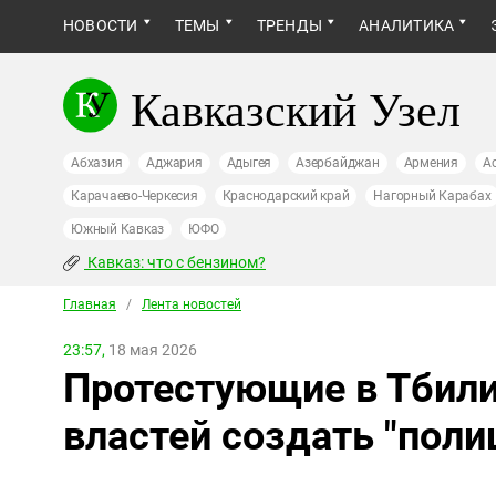
НОВОСТИ
ТЕМЫ
ТРЕНДЫ
АНАЛИТИКА
Кавказский Узел
Абхазия
Аджария
Адыгея
Азербайджан
Армения
А
Карачаево-Черкесия
Краснодарский край
Нагорный Карабах
Южный Кавказ
ЮФО
Кавказ: что с бензином?
Главная
/
Лента новостей
23:57,
18 мая 2026
Протестующие в Тбил
властей создать "пол