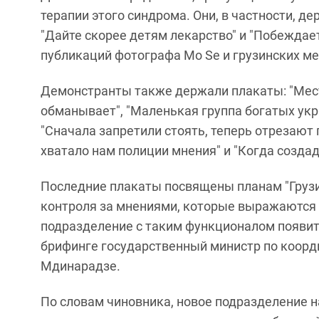
терапии этого синдрома. Они, в частности, де
"Дайте скорее детям лекарство" и "Побеждает 
публикаций фотографа Mo Se и грузинских ме
Демонстранты также держали плакаты: "Мест
обманывает", "Маленькая группа богатых укра
"Сначала запретили стоять, теперь отрезают 
хватало нам полиции мнения" и "Когда создад
Последние плакаты посвящены планам "Грузи
контроля за мнениями, которые выражаются 
подразделение с таким функционалом появитс
брифинге государственный министр по коор
Мдинарадзе.
По словам чиновника, новое подразделение на