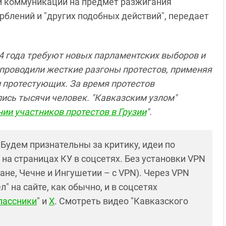
й коммуникации на предмет разжигания
рблений и "других подобных действий", передает
24 года требуют новых парламентских выборов и
проводили жесткие разгоны протестов, применяя
 протестующих. За время протестов
сь тысячи человек. "Кавказским узлом"
ии участников протестов в Грузии
".
! Будем признательны за критику, идеи по
и на страницах КУ в соцсетях. Без установки VPN
ане, Чечне и Ингушетии – с VPN). Через VPN
 на сайте, как обычно, и в соцсетях
лассники
" и
X
. Смотреть видео "Кавказского