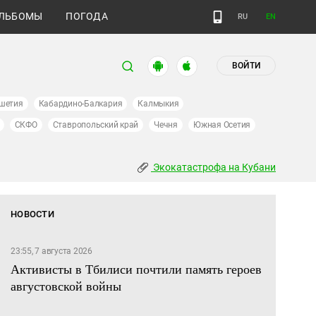
ЛЬБОМЫ
ПОГОДА
RU
EN
ВОЙТИ
шетия
Кабардино-Балкария
Калмыкия
СКФО
Ставропольский край
Чечня
Южная Осетия
Экокатастрофа на Кубани
НОВОСТИ
23:55, 7 августа 2026
Активисты в Тбилиси почтили память героев
августовской войны