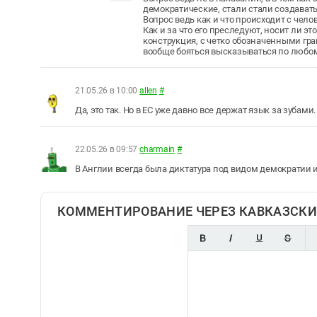
демократические, стали стали создавать
Вопрос ведь как и что происходит с чел
Как и за что его преследуют, носит ли э
конструкция, с четко обозначенными гр
вообще бояться высказываться по любому
21.05.26 в 10:00
allen
#
Да, это так. Но в ЕС уже давно все держат язык за зубам
22.05.26 в 09:57
charmain
#
В Англии всегда была диктатура под видом демократии и
КОММЕНТИРОВАНИЕ ЧЕРЕЗ КАВКАЗСКИ