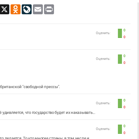
App
Viber
X
Odnoklassniki
LiveJournal
Email
Print
0
Оценить:
0
0
Оценить:
0
 британской "свободной прессы".
0
Оценить:
0
удивляется, что государство будет их наказывать...
0
Оценить:
0
то делается. То что многие страны, в том числе и