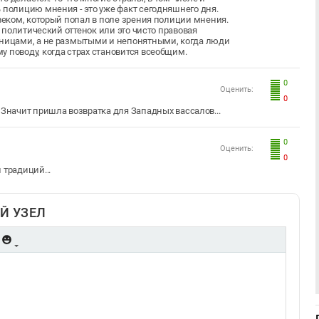
 полицию мнения - это уже факт сегодняшнего дня.
овеком, который попал в поле зрения полиции мнения.
то политический оттенок или это чисто правовая
аницами, а не размытыми и непонятными, когда люди
 поводу, когда страх становится всеобщим.
0
Оценить:
0
и. Значит пришла возвратка для Западных вассалов...
0
Оценить:
0
 традиций...
Й УЗЕЛ