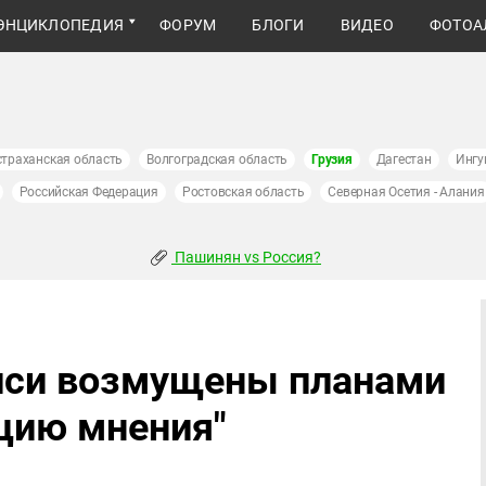
ЭНЦИКЛОПЕДИЯ
ФОРУМ
БЛОГИ
ВИДЕО
ФОТОА
страханская область
Волгоградская область
Грузия
Дагестан
Ингу
Российская Федерация
Ростовская область
Северная Осетия - Алания
Пашинян vs Россия?
иси возмущены планами
ицию мнения"