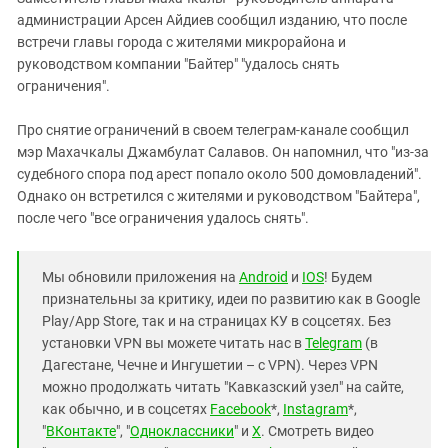
Южный Кавказ
администрации Арсен Айдиев сообщил изданию, что после
ЮФО
встречи главы города с жителями микрорайона и
руководством компании "Байтер" "удалось снять
ограничения".
Про снятие ограничений в своем телеграм-канале сообщил
мэр Махачкалы Джамбулат Салавов. Он напомнил, что "из-за
судебного спора под арест попало около 500 домовладений".
Однако он встретился с жителями и руководством "Байтера",
после чего "все ограничения удалось снять".
Мы обновили приложения на
Android
и
IOS
! Будем
признательны за критику, идеи по развитию как в Google
Play/App Store, так и на страницах КУ в соцсетях. Без
установки VPN вы можете читать нас в
Telegram
(в
Дагестане, Чечне и Ингушетии – с VPN). Через VPN
можно продолжать читать "Кавказский узел" на сайте,
как обычно, и в соцсетях
Facebook
*,
Instagram
*,
"
ВКонтакте
", "
Одноклассники
" и
X
. Смотреть видео