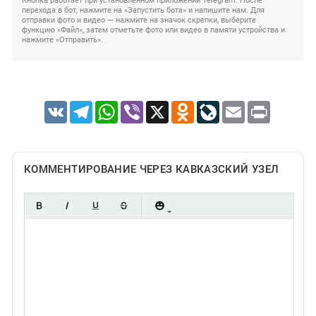
Кнопка работает при установленном приложении Telegram. После
перехода в бот, нажмите на «Запустить бота» и напишите нам. Для
отправки фото и видео — нажмите на значок скрепки, выберите
функцию «Файл», затем отметьте фото или видео в памяти устройства и
нажмите «Отправить».
VK
Telegram
WhatsApp
Viber
X
Odnoklassniki
LiveJournal
Email
Print
КОММЕНТИРОВАНИЕ ЧЕРЕЗ КАВКАЗСКИЙ УЗЕЛ