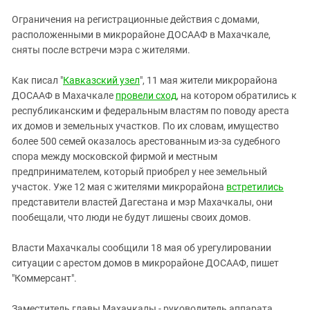
ЗАСТАВЛЯЕТ
Дагестан
Ограничения на регистрационные действия с домами,
КАВКАЗ ЗА ПАЛЕСТИНУ
Ингушетия
расположенными в микрорайоне ДОСААФ в Махачкале,
ИНАКОМЫСЛИЕ В ЧЕЧНЕ
сняты после встречи мэра с жителями.
Кабардино-Балкария
ПРЕСЛЕДОВАНИЕ АКТИВИСТОВ
МОБИЛИЗАЦИЯ И ПРОТЕСТЫ
Калмыкия
Как писал "
Кавказский узел
", 11 мая жители микрорайона
ДОСААФ в Махачкале
провели сход
, на котором обратились к
Карачаево-Черкесия
республиканским и федеральным властям по поводу ареста
Краснодарский край
их домов и земельных участков. По их словам, имущество
Нагорный Карабах
более 500 семей оказалось арестованным из-за судебного
спора между московской фирмой и местным
Российская Федерация
предпринимателем, который приобрел у нее земельный
Ростовская область
участок. Уже 12 мая с жителями микрорайона
встретились
представители властей Дагестана и мэр Махачкалы, они
Северная Осетия - Алания
пообещали, что люди не будут лишены своих домов.
СКФО
Власти Махачкалы сообщили 18 мая об урегулировании
Ставропольский край
ситуации с арестом домов в микрорайоне ДОСААФ, пишет
Чечня
"Коммерсант".
Южная Осетия
Заместитель главы Махачкалы - руководитель аппарата