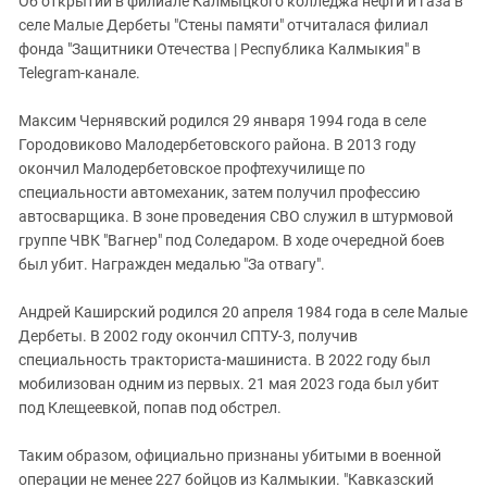
Об открытии в филиале Калмыцкого колледжа нефти и газа в
Южный Кавказ
селе Малые Дербеты "Стены памяти" отчиталася филиал
ЮФО
фонда "Защитники Отечества | Республика Калмыкия" в
Telegram-канале.
Максим Чернявский родился 29 января 1994 года в селе
Городовиково Малодербетовского района. В 2013 году
окончил Малодербетовское профтехучилище по
специальности автомеханик, затем получил профессию
автосварщика. В зоне проведения СВО служил в штурмовой
группе ЧВК "Вагнер" под Соледаром. В ходе очередной боев
был убит. Награжден медалью "За отвагу".
Андрей Каширский родился 20 апреля 1984 года в селе Малые
Дербеты. В 2002 году окончил СПТУ-3, получив
специальность тракториста-машиниста. В 2022 году был
мобилизован одним из первых. 21 мая 2023 года был убит
под Клещеевкой, попав под обстрел.
Таким образом, официально признаны убитыми в военной
операции не менее 227 бойцов из Калмыкии. "Кавказский