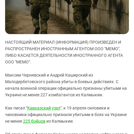
ЗАСТАВЛЯЕТ
Дагестан
КАВКАЗ ЗА ПАЛЕСТИНУ
Ингушетия
ИНАКОМЫСЛИЕ В ЧЕЧНЕ
Кабардино-Балкария
ПРЕСЛЕДОВАНИЕ АКТИВИСТОВ
МОБИЛИЗАЦИЯ И ПРОТЕСТЫ
Калмыкия
НАСТОЯЩИЙ МАТЕРИАЛ (ИНФОРМАЦИЯ) ПРОИЗВЕДЕН И
Карачаево-Черкесия
РАСПРОСТРАНЕН ИНОСТРАННЫМ АГЕНТОМ ООО "МЕМО",
Краснодарский край
ЛИБО КАСАЕТСЯ ДЕЯТЕЛЬНОСТИ ИНОСТРАННОГО АГЕНТА
Нагорный Карабах
ООО "МЕМО".
Российская Федерация
Максим Чернявский и Андрей Каширский из
Ростовская область
Малодербетовского района убиты в боевых действиях. С
начала военной операции официально признаны убитыми на
Северная Осетия - Алания
Украине не менее 227 комбатантов из Калмыкии.
СКФО
Ставропольский край
Как писал "
Кавказский узел
", к 19 апреля силовики и
чиновники официально признали убитыми в боях на Украине
Чечня
не менее
225 бойцов
из Калмыкии.
Южная Осетия