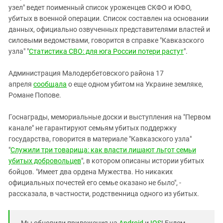
узел" ведет поименный список уроженцев СКФО и ЮФО,
убитых в военной операции. Список составлен на основании
данных, официально озвученных представителями властей и
силовыми ведомствами, говорится в справке "Кавказского
узла" "
Статистика СВО: для юга России потери растут
".
Администрация Малодербетовского района 17
апреля
сообщала
о еще одном убитом на Украине земляке,
Романе Попове.
Госнаграды, мемориальные доски и выступления на "Первом
канале" не гарантируют семьям убитых поддержку
государства, говорится в материале "Кавказского узла"
"
Служили три товарища: как власти лишают льгот семьи
убитых добровольцев
", в котором описаны истории убитых
бойцов. "Имеет два ордена Мужества. Но никаких
официальных почестей его семье оказано не было", -
рассказала, в частности, родственница одного из убитых.
Мы обновили приложения на
Android
и
IOS
! Будем