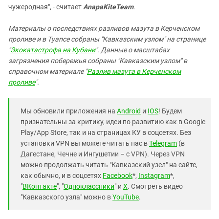
чужеродная", - считает
AnapaKiteTeam
.
Материалы о последствиях разливов мазута в Керченском
проливе и в Туапсе собраны "Кавказским узлом" на странице
"
Экокатастрофа на Кубани
". Данные о масштабах
загрязнения побережья собраны "Кавказским узлом" в
справочном материале "
Разлив мазута в Керченском
проливе
".
Мы обновили приложения на
Android
и
IOS
! Будем
признательны за критику, идеи по развитию как в Google
Play/App Store, так и на страницах КУ в соцсетях. Без
установки VPN вы можете читать нас в
Telegram
(в
Дагестане, Чечне и Ингушетии – с VPN). Через VPN
можно продолжать читать "Кавказский узел" на сайте,
как обычно, и в соцсетях
Facebook
*,
Instagram
*,
"
ВКонтакте
", "
Одноклассники
" и
X
. Смотреть видео
"Кавказского узла" можно в
YouTube
.