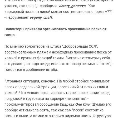
ужасен, как грязь", - сообщила
victory_ganeeva
. "Как
карьерный песок с глиной может соответствовать нормам??"
- недоумевает
evgeny_cheff
.
Волонтеры призвали организовать просеивание песка от
глины
По мнению волонтеров из штаба "Добровольцы ССЛ",
восстановленным пляжам необходимо просеивание песка от
камней и крупных фракций глины. "Богатые отельеры у себя
это делают, но надо везде, иначе этот позор не смыть потом", -
говорится в сообщении штаба.
"Странная ситуация, конечно. На любой стройке принимают
песок определенной фракции, просеянный от всяких глин и
камней. Что мешает организовать такое просеивание перед
погрузкой в грузовики на карьере - непонятно", -
прокомментировал сообщение
Спартак Оле Ола
. "Думаю его
вообще нет смысла сеять, так как сам "песок" состоит из
глины и пыли. А камни это только видимая часть. Структура