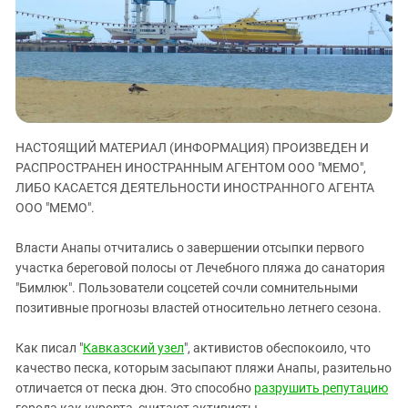
ЗАСТАВЛЯЕТ
Дагестан
КАВКАЗ ЗА ПАЛЕСТИНУ
Ингушетия
ИНАКОМЫСЛИЕ В ЧЕЧНЕ
Кабардино-Балкария
ПРЕСЛЕДОВАНИЕ АКТИВИСТОВ
МОБИЛИЗАЦИЯ И ПРОТЕСТЫ
Калмыкия
Карачаево-Черкесия
НАСТОЯЩИЙ МАТЕРИАЛ (ИНФОРМАЦИЯ) ПРОИЗВЕДЕН И
Краснодарский край
РАСПРОСТРАНЕН ИНОСТРАННЫМ АГЕНТОМ ООО "МЕМО",
Нагорный Карабах
ЛИБО КАСАЕТСЯ ДЕЯТЕЛЬНОСТИ ИНОСТРАННОГО АГЕНТА
ООО "МЕМО".
Российская Федерация
Ростовская область
Власти Анапы отчитались о завершении отсыпки первого
участка береговой полосы от Лечебного пляжа до санатория
Северная Осетия - Алания
"Бимлюк". Пользователи соцсетей сочли сомнительными
СКФО
позитивные прогнозы властей относительно летнего сезона.
Ставропольский край
Как писал "
Кавказский узел
", активистов обеспокоило, что
Чечня
качество песка, которым засыпают пляжи Анапы, разительно
Южная Осетия
отличается от песка дюн. Это способно
разрушить репутацию