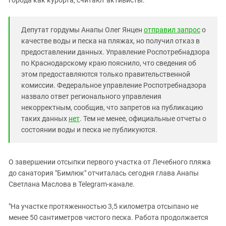
города как курорта, считают активисты.
Южный Кавказ
ЮФО
Депутат гордумы Анапы Олег Янцен
отправил запрос
о
качестве воды и песка на пляжах, но получил отказ в
предоставлении данных. Управление Роспотребнадзора
по Краснодарскому краю пояснило, что сведения об
этом предоставляются только правительственной
комиссии. Федеральное управление Роспотребнадзора
назвало ответ регионального управления
некорректным, сообщив, что запретов на публикацию
таких данных
нет
. Тем не менее, официальные отчеты о
состоянии воды и песка не публикуются.
О завершении отсыпки первого участка от Лечебного пляжа
до санатория "Бимлюк" отчиталась сегодня глава Анапы
Светлана Маслова в Telegram-канале.
"На участке протяженностью 3,5 километра отсыпано не
менее 50 сантиметров чистого песка. Работа продолжается