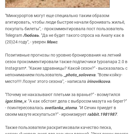
"Минкурортов могут еще специально таким образом
агитировать, чтобы люди быстрее начали бронивать жильё,
покупать билеты", - прокомментировала пост пользователь
Telegram
Любовь
. "Да не будет такого спроса на Анапу как в
(20)24 году", - уверен
Макс
.
Позитивные прогнозы по уровню бронирования на летний
сезон прокомментировали также подписчики typoanapa 2.0 в
Instagram*. "Какие здравницы? Какой сезон?" - высказалась с
непониманием пользователь
_photo_soloveva
. "Всем койку-
место!!!! Лозунг этого сезона", - написала
irinovikcova
.
"Почему не наказывают плетьми за вранье?" - возмутился
igor.time_v
. "А как обстоят дела с выбросом мазута на берег?"
- поинтересовалась
svetlanka_stoma
. "И Сечин приедет в
своем мазуте искупаться?" - иронизирует
rabbit.1981987
.
Также пользователи раскритиковали качество песка,
который используют для засыпки пляжей. "Этот песок просто