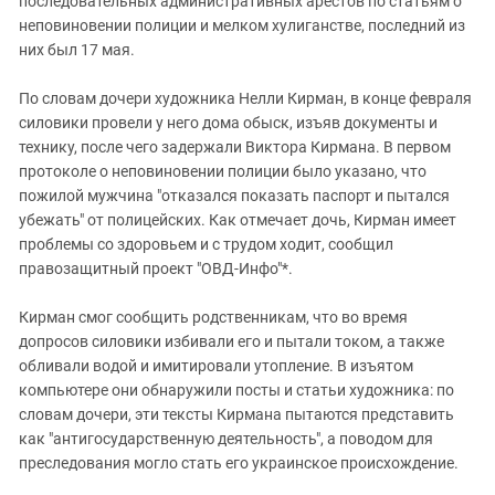
последовательных административных арестов по статьям о
неповиновении полиции и мелком хулиганстве, последний из
них был 17 мая.
По словам дочери художника Нелли Кирман, в конце февраля
силовики провели у него дома обыск, изъяв документы и
технику, после чего задержали Виктора Кирмана. В первом
протоколе о неповиновении полиции было указано, что
пожилой мужчина "отказался показать паспорт и пытался
убежать" от полицейских. Как отмечает дочь, Кирман имеет
проблемы со здоровьем и с трудом ходит, сообщил
правозащитный проект "ОВД-Инфо"*.
Кирман смог сообщить родственникам, что во время
допросов силовики избивали его и пытали током, а также
обливали водой и имитировали утопление. В изъятом
компьютере они обнаружили посты и статьи художника: по
словам дочери, эти тексты Кирмана пытаются представить
как "антигосударственную деятельность", а поводом для
преследования могло стать его украинское происхождение.