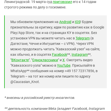
Ленинградской. 19 марта суд
приговорил
его к 14 годам
строгого режима по делу о госизмене.
Мы обновили приложения на
Android
и
IOS
! Будем
признательны за критику, идеи по развитию как в Google
Play/App Store, так и на страницах КУ в соцсетях. Без
установки VPN вы можете читать нас в
Telegram
(в
Дагестане, Чечне и Ингушетии – с VPN). Через VPN
можно продолжать читать "Кавказский узел" на сайте,
как обычно, и в соцсетях
Facebook
**,
Instagram
**,
"
ВКонтакте
", "
Одноклассники
" и
X
. Смотреть видео
"Кавказского узла" можно в
YouTube
. Присылайте в
WhatsApp** сообщения на номер +49 157 72317856, в
Telegram – на тот же номер или пишите по адресу
@Caucasian_Knot.
* внесены в российский реестр иноагентов.
**
деятельность компании Meta (владеет Facebook, Instagram