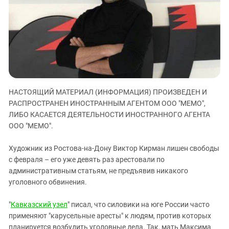
ЗАСТАВЛЯЕТ
Дагестан
КАВКАЗ ЗА ПАЛЕСТИНУ
Ингушетия
ИНАКОМЫСЛИЕ В ЧЕЧНЕ
Кабардино-Балкария
ПРЕСЛЕДОВАНИЕ АКТИВИСТОВ
МОБИЛИЗАЦИЯ И ПРОТЕСТЫ
Калмыкия
Карачаево-Черкесия
Краснодарский край
НАСТОЯЩИЙ МАТЕРИАЛ (ИНФОРМАЦИЯ) ПРОИЗВЕДЕН И
РАСПРОСТРАНЕН ИНОСТРАННЫМ АГЕНТОМ ООО "МЕМО",
Нагорный Карабах
ЛИБО КАСАЕТСЯ ДЕЯТЕЛЬНОСТИ ИНОСТРАННОГО АГЕНТА
Российская Федерация
ООО "МЕМО".
Ростовская область
Художник из Ростова-на-Дону Виктор Кирман лишен свободы
Северная Осетия - Алания
с февраля – его уже девять раз арестовали по
СКФО
административным статьям, не предъявив никакого
уголовного обвинения.
Ставропольский край
Чечня
"
Кавказский узел
" писал, что силовики на юге России часто
Южная Осетия
применяют "карусельные аресты" к людям, против которых
планируется возбудить уголовные дела. Так, мать Максима