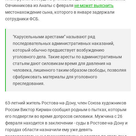
Южный Кавказ
Овчинникова из Анапы с февраля
не может выяснить
ЮФО
местонахождение сына, которого в январе задержали
сотрудники ФСБ.
"Карусельными арестами" называют ряд
последовательных административных наказаний,
который обычно предшествует возбуждению
уголовного дела. Такие аресты по административным
статьям дают силовикам время для давления на
человека, лишенного таким образом свободы, позволяя
сфабриковать материалы для уголовного
преследования.
63-летний житель Ростова-на-Дону, член Союза художников
России Виктор Кирман сообщил родным о пытках, которым
его подвергли во время допросов силовики. Мужчина с 26
февраля находится в заключении - суды в Ростове-на-Дону и
городах области назначили ему уже девять