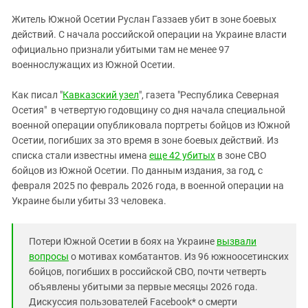
ЗАСТАВЛЯЕТ
Дагестан
Житель Южной Осетии Руслан Газзаев убит в зоне боевых
КАВКАЗ ЗА ПАЛЕСТИНУ
Ингушетия
действий. С начала российской операции на Украине власти
ИНАКОМЫСЛИЕ В ЧЕЧНЕ
официально признали убитыми там не менее 97
Кабардино-Балкария
ПРЕСЛЕДОВАНИЕ АКТИВИСТОВ
военнослужащих из Южной Осетии.
МОБИЛИЗАЦИЯ И ПРОТЕСТЫ
Калмыкия
Как писал "
Кавказский узел
", газета "Республика Северная
Карачаево-Черкесия
Осетия" в четвертую годовщину со дня начала специальной
Краснодарский край
военной операции опубликовала портреты бойцов из Южной
Нагорный Карабах
Осетии, погибших за это время в зоне боевых действий. Из
списка стали известны имена
еще 42 убитых
в зоне СВО
Российская Федерация
бойцов из Южной Осетии. По данным издания, за год, с
Ростовская область
февраля 2025 по февраль 2026 года, в военной операции на
Украине были убиты 33 человека.
Северная Осетия - Алания
СКФО
Потери Южной Осетии в боях на Украине
вызвали
Ставропольский край
вопросы
о мотивах комбатантов. Из 96 южноосетинских
Чечня
бойцов, погибших в российской СВО, почти четверть
объявлены убитыми за первые месяцы 2026 года.
Южная Осетия
Дискуссия пользователей Facebook* о смерти