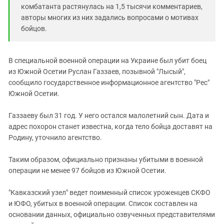
Южный Кавказ
комбатанта растянулась на 1,5 тысячи комментариев,
ЮФО
авторы многих из них задались вопросами о мотивах
бойцов.
В специальной военной операции на Украине был убит боец
из Южной Осетии Руслан Газзаев, позывной "Лысый",
сообщило государственное информационное агентство "Рес"
Южной Осетии.
Газзаеву был 31 год. У него остался малолетний сын. Дата и
адрес похорон станет известна, когда тело бойца доставят на
Родину, уточнило агентство.
Таким образом, официально признаны убитыми в военной
операции не менее 97 бойцов из Южной Осетии.
"Кавказский узел" ведет поименный список уроженцев СКФО
и ЮФО, убитых в военной операции. Список составлен на
основании данных, официально озвученных представителями