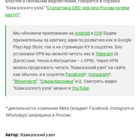
властей и силовыми ведомствами, говорится в справке
"Кавказского узла" "
Статистика СВО: для юга России потери
растут
".
Мы обновили приложения на
Android
и
IOS
! Будем
признательны за критику, идеи по развитию как в Google
Play/App Store, так и на страницах КУ в соцсетях. Без
установки VPN вы можете читать нас в
Telegram
(в
Дагестане, Чечне и Ингушетии – с VPN). Через VPN
можно продолжать читать "Кавказский узел" на сайте,
как обычно, и в соцсетях
Facebook
*,
Instagram
*,
"
ВКонтакте
", "
Одноклассники
" и
X
. Смотреть видео
"Кавказского узла" можно в
YouTube
.
* деятельность компании Meta (владеет Facebook, Instagram и
WhatsApp) запрещена в России.
Автор:
Кавказский узел