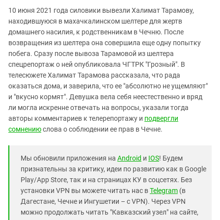
10 июня 2021 года силовики вывезли Халимат Тарамову,
находившуюся в махачкалинском шелтере для жертв
домашнего насилия, к родственникам в Чечню. После
возвращения из шелтера она совершила еще одну попытку
побега. Сразу после вывоза Тарамовой из шелтера
спецрепортаж о ней опубликовала ЧГТРК "Грозный". В
телесюжете Халимат Тарамова рассказала, что рада
оказаться дома, и заверила, что ее "абсолютно не ущемляют"
и "вкусно кормят". Девушка вела себя неестественно и вряд
ли могла искренне отвечать на вопросы, указали тогда
авторы комментариев к телерепортажу и
подвергли
сомнению
слова о соблюдении ее прав в Чечне.
Мы обновили приложения на
Android
и
IOS
! Будем
признательны за критику, идеи по развитию как в Google
Play/App Store, так и на страницах КУ в соцсетях. Без
установки VPN вы можете читать нас в
Telegram
(в
Дагестане, Чечне и Ингушетии – с VPN). Через VPN
можно продолжать читать "Кавказский узел" на сайте,