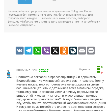
Кнопка работает при установленном приложении Telegram. После
перехода в бот, нажмите на «Запустить бота» и напишите нам. Для
отправки фото и видео — нажмите на значок скрепки, выберите
функцию «Файл», затем отметьте фото или видео в памяти устройства и
нажмите «Отправить».
VK
Telegram
WhatsApp
Viber
X
Odnoklassniki
LiveJournal
Email
Print
0
Оценить:
30.05.26 в 09:06
gayle
#
0
Полностью согласен с правозащитницей и адвокатом.
Видеообращение Минцаевой весьма сомнительное. Если у
нее все нормально, то почему она не выходила за связь
больше месяца? Если с детьми все тоже в полном порядке,
то почему она не показал и их? И почему первым это ее
видео опубликовал ни много, ни мало, а вице-премьер
кадыровского правительства? Не надо быть семи пядей во
лбу, чтобы понять постановочный характер это ее обращения.
К тому же, само по себе это видео не дает ответа на вопрос о
том, какое обвинение было выдвинуто (или не выдвинуто),