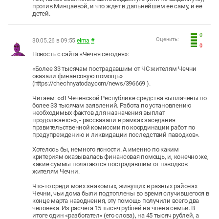
против Минцаевой, и что ждет в дальнейшем ее саму, и ее
детей.
0
Оценить:
30.05.26 в 09:55
elma
#
0
Новость с сайта «Чечня сегодня»:
«Более 33 тысячам пострадавшим от ЧС жителям Чечни
оказали финансовую помощь»
(https://chechnyatoday.com/news/396669 ).
Читаем: ««В Чеченской Республике средства выплачены по
более 33 тысячам заявлений. Работа по установлению
необходимых фактов для назначения выплат
продолжается», - рассказали в рамках заседания
правительственной комиссии по координации работ по
предупреждению и ликвидации последствий паводков».
Хотелось бы, немного ясности. А именно по каким
критериям оказывалась финансовая помощь, и, конечно же,
какие суммы полагаются пострадавшим от паводков
жителям Чечни.
Что-то среди моих знакомых, живущих в разных районах
Чечни, чьи дома были подтоплены во время случившегося в
конце марта наводнения, эту помощь получили всего два
человека. Из расчета 15 тысяч рублей на члена семьи. В
итоге один «разбогател» (его слова), на 45 тысяч рублей, а