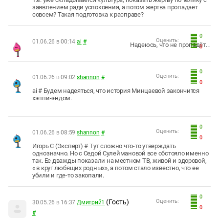
заявлением ради успокоения, а потом жертва пропадает
совсем? Такая подготовка к расправе?
0
Оценить:
01.06.26 в 00:14
ai
#
Надеюсь, что не пропадёт...
0
0
Оценить:
01.06.26 в 09:02
shannon
#
0
ai # Будем надеяться, что история Минцаевой закончится
хэппи-эндом.
0
Оценить:
01.06.26 в 08:59
shannon
#
0
Игорь С (Эксперт) # Тут сложно что-то утверждать
однозначно. Но с Седой Сулеймановой все обстояло именно
так. Ее дважды показали на местном ТВ, живой и здоровой,
« в круг любящих родных», а потом стало известно, что ее
убили и где-то закопали.
0
(Гость)
Оценить:
30.05.26 в 16:37
Дмитрий1
0
#