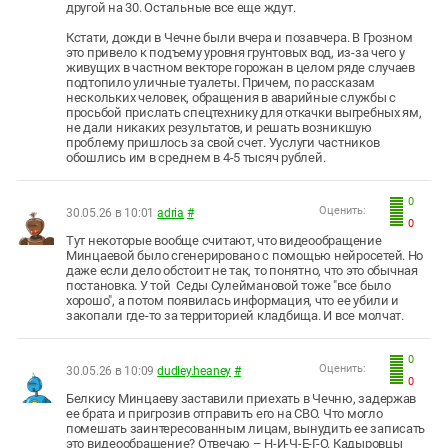
другой на 30. Остальные все еще ждут.
Кстати, дожди в Чечне были вчера и позавчера. В Грозном
это привело к подъему уровня грунтовых вод, из-за чего у
живущих в частном векторе горожан в целом ряде случаев
подтопило уличные туалеты. Причем, по рассказам
нескольких человек, обращения в аварийные службы с
просьбой прислать спецтехнику для откачки выгребных ям,
не дали никаких результатов, и решать возникшую
проблему пришлось за свой счет. Ууслуги частников
обошлись им в среднем в 4-5 тысяч рублей.
0
Оценить:
30.05.26 в 10:01
adria
#
0
Тут некоторые вообще считают, что видеообращение
Минцаевой было сгенерировано с помощью нейросетей. Но
даже если дело обстоит не так, то понятно, что это обычная
постановка. У той Седы Сулеймановой тоже "все было
хорошо", а потом появилась информация, что ее убили и
закопали где-то за территорией кладбища. И все молчат.
0
Оценить:
30.05.26 в 10:09
dudley.heaney
#
0
Белкису Минцаеву заставили приехать в Чечню, задержав
ее брата и пригрозив отправить его на СВО. Что могло
помешать заинтересованным лицам, вынудить ее записать
это видеообращение? Отвечаю – Н-И-Ч-Е-Г-О. Кадыровцы