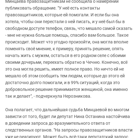
Минцаева правозащитникам не сообщила о намерении
публиковать обращение. "У неё есть контакты
правозащитников, которые ей помогали. И если бы она
хотела, чтобы они перестали о ней писать, и у неё был бы в
свободном доступе телефон, связь, что мешало самой сказать
- мне не нужна больше помощь, спасибо вам большое. Такое
происходит. Может что угодно произойти, она могла вполне
поменять своё мнение, к примеру, принять решение, опять
начать жить с мужем, остаться в его родном селе с обоими
своими дочерьми, переехать обратно в Чечню. Конечно, всё
это она могла решить, имеет полное право. Но ничто ей не
мешало об этом сообщить тем людям, которые до этого ей
достаточно долго помогали, и в 99% ситуаций, когда это
добровольное решение принимается женщиной, она именно
так и делает", - подчеркнула Нерозникова.
Она полагает, что дальнейшая судьба Минцаевой во многом
зависти от того, будет ли депутат Нина Останина настойчива
в доведении запроса до вразумительного ответа от
следственных органов. "На запросы правозащитников власти
уже не реагируют. Может быть всё-таки депутатский запрос