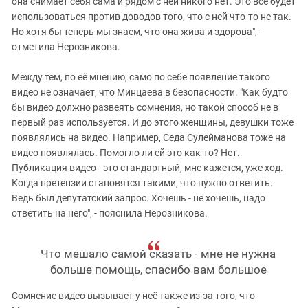
она снимает себя сама и рядом с ней никого нет. Это все будет
использоваться против доводов того, что с ней что-то не так.
Но хотя бы теперь мы знаем, что она жива и здорова", -
отметила Нерозникова.
Между тем, по её мнению, само по себе появление такого
видео не означает, что Минцаева в безопасности. "Как будто
бы видео должно развеять сомнения, но такой способ не в
первый раз используется. И до этого женщины, девушки тоже
появлялись на видео. Например, Седа Сулейманова тоже на
видео появлялась. Помогло ли ей это как-то? Нет.
Публикация видео - это стандартный, мне кажется, уже ход.
Когда претензии становятся такими, что нужно ответить.
Ведь был депутатский запрос. Хочешь - не хочешь, надо
ответить на него", - пояснила Нерозникова.
Что мешало самой сказать - мне не нужна
больше помощь, спасибо вам большое
Сомнение видео вызывает у неё также из-за того, что