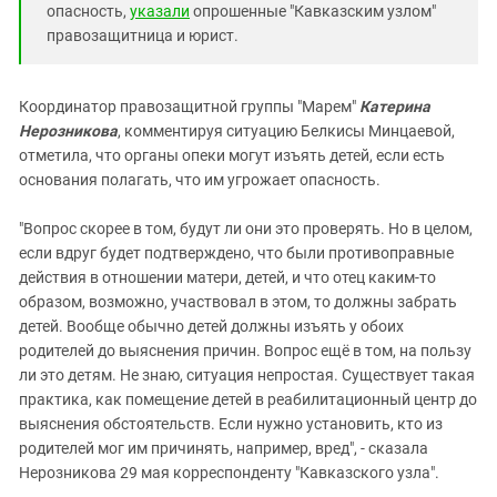
опасность,
указали
опрошенные "Кавказским узлом"
правозащитница и юрист.
Координатор правозащитной группы "Марем"
Катерина
Нерозникова
, комментируя ситуацию Белкисы Минцаевой,
отметила, что органы опеки могут изъять детей, если есть
основания полагать, что им угрожает опасность.
"Вопрос скорее в том, будут ли они это проверять. Но в целом,
если вдруг будет подтверждено, что были противоправные
действия в отношении матери, детей, и что отец каким-то
образом, возможно, участвовал в этом, то должны забрать
детей. Вообще обычно детей должны изъять у обоих
родителей до выяснения причин. Вопрос ещё в том, на пользу
ли это детям. Не знаю, ситуация непростая. Существует такая
практика, как помещение детей в реабилитационный центр до
выяснения обстоятельств. Если нужно установить, кто из
родителей мог им причинять, например, вред", - сказала
Нерозникова 29 мая корреспонденту "Кавказского узла".