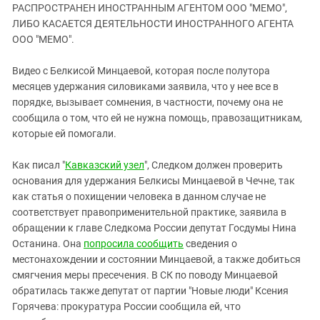
ЗАСТАВЛЯЕТ
РАСПРОСТРАНЕН ИНОСТРАННЫМ АГЕНТОМ ООО "МЕМО",
Дагестан
КАВКАЗ ЗА ПАЛЕСТИНУ
ЛИБО КАСАЕТСЯ ДЕЯТЕЛЬНОСТИ ИНОСТРАННОГО АГЕНТА
Ингушетия
ООО "МЕМО".
ИНАКОМЫСЛИЕ В ЧЕЧНЕ
Кабардино-Балкария
ПРЕСЛЕДОВАНИЕ АКТИВИСТОВ
Видео с Белкисой Минцаевой, которая после полутора
МОБИЛИЗАЦИЯ И ПРОТЕСТЫ
Калмыкия
месяцев удержания силовиками заявила, что у нее все в
Карачаево-Черкесия
порядке, вызывает сомнения, в частности, почему она не
сообщила о том, что ей не нужна помощь, правозащитникам,
Краснодарский край
которые ей помогали.
Нагорный Карабах
Как писал "
Кавказский узел
", Следком должен проверить
Российская Федерация
основания для удержания Белкисы Минцаевой в Чечне, так
Ростовская область
как статья о похищении человека в данном случае не
Северная Осетия - Алания
соответствует правоприменительной практике, заявила в
обращении к главе Следкома России депутат Госдумы Нина
СКФО
Останина. Она
попросила сообщить
сведения о
Ставропольский край
местонахождении и состоянии Минцаевой, а также добиться
смягчения меры пресечения. В СК по поводу Минцаевой
Чечня
обратилась также депутат от партии "Новые люди" Ксения
Южная Осетия
Горячева: прокуратура России сообщила ей, что