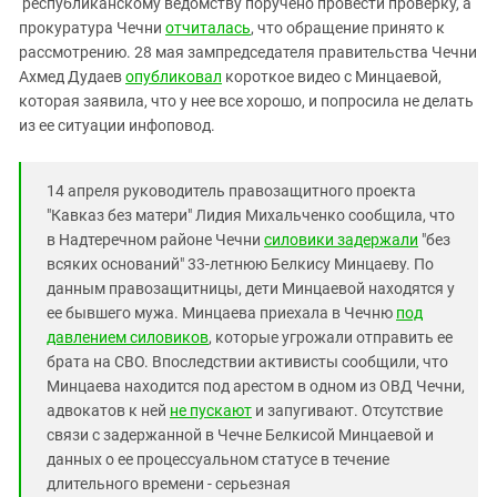
республиканскому ведомству поручено провести проверку, а
Южный Кавказ
прокуратура Чечни
отчиталась
, что обращение принято к
ЮФО
рассмотрению. 28 мая зампредседателя правительства Чечни
Ахмед Дудаев
опубликовал
короткое видео с Минцаевой,
которая заявила, что у нее все хорошо, и попросила не делать
из ее ситуации инфоповод.
14 апреля руководитель правозащитного проекта
"Кавказ без матери" Лидия Михальченко сообщила, что
в Надтеречном районе Чечни
силовики задержали
"без
всяких оснований" 33-летнюю Белкису Минцаеву. По
данным правозащитницы, дети Минцаевой находятся у
ее бывшего мужа. Минцаева приехала в Чечню
под
давлением силовиков
, которые угрожали отправить ее
брата на СВО. Впоследствии активисты сообщили, что
Минцаева находится под арестом в одном из ОВД Чечни,
адвокатов к ней
не пускают
и запугивают. Отсутствие
связи с задержанной в Чечне Белкисой Минцаевой и
данных о ее процессуальном статусе в течение
длительного времени - серьезная