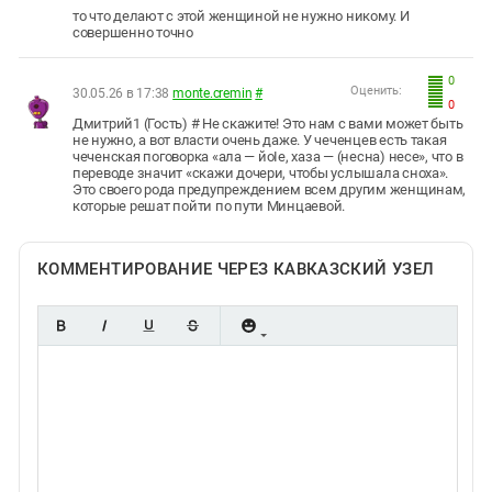
то что делают с этой женщиной не нужно никому. И
совершенно точно
0
Оценить:
30.05.26 в 17:38
monte.cremin
#
0
Дмитрий1 (Гость) # Не скажите! Это нам с вами может быть
не нужно, а вот власти очень даже. У чеченцев есть такая
чеченская поговорка «ала — йоIе, хаза — (несна) несе», что в
переводе значит «скажи дочери, чтобы услышала сноха».
Это своего рода предупреждением всем другим женщинам,
которые решат пойти по пути Минцаевой.
КОММЕНТИРОВАНИЕ ЧЕРЕЗ КАВКАЗСКИЙ УЗЕЛ