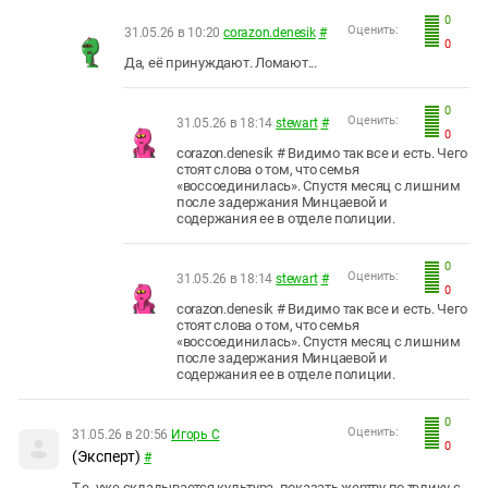
0
Оценить:
31.05.26 в 10:20
corazon.denesik
#
0
Да, её принуждают. Ломают...
0
Оценить:
31.05.26 в 18:14
stewart
#
0
corazon.denesik # Видимо так все и есть. Чего
стоят слова о том, что семья
«воссоединилась». Спустя месяц с лишним
после задержания Минцаевой и
содержания ее в отделе полиции.
0
Оценить:
31.05.26 в 18:14
stewart
#
0
corazon.denesik # Видимо так все и есть. Чего
стоят слова о том, что семья
«воссоединилась». Спустя месяц с лишним
после задержания Минцаевой и
содержания ее в отделе полиции.
0
Оценить:
31.05.26 в 20:56
Игорь С
0
(Эксперт)
#
Т.е. уже складывается культура, показать жертву по телику с