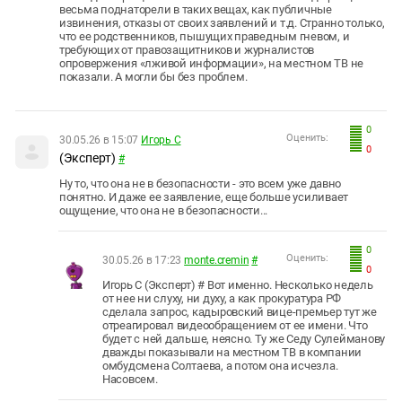
весьма поднаторели в таких вещах, как публичные
извинения, отказы от своих заявлений и т.д. Странно только,
что ее родственников, пышущих праведным гневом, и
требующих от правозащитников и журналистов
опровержения «лживой информации», на местном ТВ не
показали. А могли бы без проблем.
0
Оценить:
30.05.26 в 15:07
Игорь С
0
(Эксперт)
#
Ну то, что она не в безопасности - это всем уже давно
понятно. И даже ее заявление, еще больше усиливает
ощущение, что она не в безопасности...
0
Оценить:
30.05.26 в 17:23
monte.cremin
#
0
Игорь С (Эксперт) # Вот именно. Несколько недель
от нее ни слуху, ни духу, а как прокуратура РФ
сделала запрос, кадыровский вице-премьер тут же
отреагировал видеообращением от ее имени. Что
будет с ней дальше, неясно. Ту же Седу Сулейманову
дважды показывали на местном ТВ в компании
омбудсмена Солтаева, а потом она исчезла.
Насовсем.