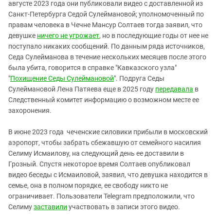
августе 2023 года они публиковали видео с доставленной из
Санкт-Петербурга Седой Сулеймановой; уполномоченный по
правам человека в Чечне Мансур Солтаев тогда заявил, что
девушке
ничего не угрожает
, но в последующие годы от нее не
поступало никаких сообщений. По данным ряда источников,
Седа Сулейманова в течение нескольких месяцев после этого
была убита, говорится в справке "Кавказского узла"
"
Похищение Седы Сулеймановой
". Подруга Седы
Сулеймановой Лена Патяева еще в 2025 году
передавала
в
Следственный комитет информацию о возможном месте ее
захоронения.
В июне 2023 года чеченские силовики прибыли в московский
аэропорт, чтобы забрать сбежавшую от семейного насилия
Селиму Исмаилову, на следующий день ее доставили в
Грозный. Спустя некоторое время Солтаев опубликовал
видео беседы с Исмаиловой, заявил, что девушка находится в
семье, она в полном порядке, ее свободу никто не
ограничивает. Пользователи Telegram предположили, что
Селиму
заставили
участвовать в записи этого видео.