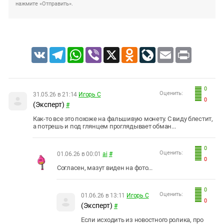
нажмите «Отправить».
VK
Telegram
WhatsApp
Viber
X
Odnoklassniki
LiveJournal
Email
Print
0
Оценить:
31.05.26 в 21:14
Игорь С
0
(Эксперт)
#
Как-то все это похоже на фальшивую монету. С виду блестит,
а потрешь и под глянцем проглядывает обман...
0
Оценить:
01.06.26 в 00:01
ai
#
0
Согласен, мазут виден на фото...
0
Оценить:
01.06.26 в 13:11
Игорь С
0
(Эксперт)
#
Если исходить из новостного ролика, про