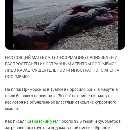
ЗАСТАВЛЯЕТ
Дагестан
КАВКАЗ ЗА ПАЛЕСТИНУ
Ингушетия
ИНАКОМЫСЛИЕ В ЧЕЧНЕ
Кабардино-Балкария
ПРЕСЛЕДОВАНИЕ АКТИВИСТОВ
МОБИЛИЗАЦИЯ И ПРОТЕСТЫ
Калмыкия
Карачаево-Черкесия
Краснодарский край
НАСТОЯЩИЙ МАТЕРИАЛ (ИНФОРМАЦИЯ) ПРОИЗВЕДЕН И
Нагорный Карабах
РАСПРОСТРАНЕН ИНОСТРАННЫМ АГЕНТОМ ООО "МЕМО",
Российская Федерация
ЛИБО КАСАЕТСЯ ДЕЯТЕЛЬНОСТИ ИНОСТРАННОГО АГЕНТА
ООО "МЕМО".
Ростовская область
Северная Осетия - Алания
На пляж Приморский в Туапсе выбросило боны в мазуте, а
СКФО
пляж бывшего пансионата "Весна" не очищен от мазута,
несмотря на объявленное властями открытие курортного
Ставропольский край
сезона.
Чечня
Как писал "
Кавказский узел
", около 32,5 тысячи кубометров
Южная Осетия
загрязненного грунта и водомазутной смеси собрано и