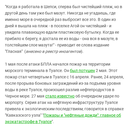
"Когда я работала в Шепси, сперва был чистейший пляж, но в
другой день там уже был мазут. Никогда не угадаешь, где
именно море в очередной раз выбросит все это. В один из
дней я вышла на пляж - в поселке Агой он чистейший - и
увидела плавающую вдали пластиковую бутылку. Когда ее
прибило к берегу, я достала ее из воды - она вся в мазуте, в
толстейшем слое мазута!" - приводит ее слова издание
"Гласная" (
внесено в реестр иноагентов
).
1 мая после атаки БПЛА начался пожар на территории
морского терминала в Туапсе. Он
был потушен
2 мая. Этот
пожар стал четвертым в Туапсе с 16 апреля. Ранее, 24 апреля,
после прорыва боновых заграждений из-за подъема уровня
воды в реке Туапсе, произошел разлив нефтепродуктов в
Черное море. 27 мая
стало известно
об очередном ударе по
морпорту. Серия атак на нефтяную инфраструктуру Туапсе
привела к экологическим последствиям, говорится в справке
"Кавказского узла" "
Пожары и "нефтяные дожди": главное об
экокатастрофе в Туапсе
".