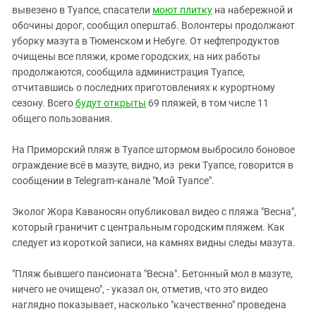
Южный Кавказ
вывезено в Туапсе, спасатели
моют плитку
на набережной и
ЮФО
обочины дорог, сообщил оперштаб. Волонтеры продолжают
уборку мазута в Тюменском и Небуге. От нефтепродуктов
очищены все пляжи, кроме городских, на них работы
продолжаются, сообщила администрация Туапсе,
отчитавшись о последних приготовлениях к курортному
сезону. Всего
будут открыты
69 пляжей, в том числе 11
общего пользования.
На Приморский пляж в Туапсе штормом выбросило боновое
ограждение всё в мазуте, видно, из реки Туапсе, говорится в
сообщении в Telegram-канале "Мой Туапсе".
Эколог Жора Каваносян опубликовал видео с пляжа "Весна",
который граничит с центральным городским пляжем. Как
следует из короткой записи, на камнях видны следы мазута.
"Пляж бывшего пансионата "Весна". Бетонный мол в мазуте,
ничего не очищено", - указал он, отметив, что это видео
наглядно показывает, насколько "качественно" проведена