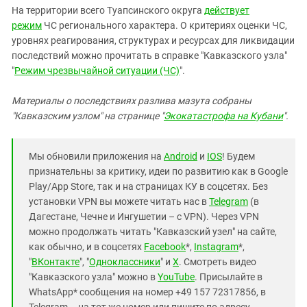
На территории всего Туапсинского округа
действует
режим
ЧС регионального характера. О критериях оценки ЧС,
уровнях реагирования, структурах и ресурсах для ликвидации
последствий можно прочитать в справке "Кавказского узла"
"
Режим чрезвычайной ситуации (ЧС)
".
Материалы о последствиях разлива мазута собраны
"Кавказским узлом" на странице "
Экокатастрофа на Кубани
".
Мы обновили приложения на
Android
и
IOS
! Будем
признательны за критику, идеи по развитию как в Google
Play/App Store, так и на страницах КУ в соцсетях. Без
установки VPN вы можете читать нас в
Telegram
(в
Дагестане, Чечне и Ингушетии – с VPN). Через VPN
можно продолжать читать "Кавказский узел" на сайте,
как обычно, и в соцсетях
Facebook
*,
Instagram
*,
"
ВКонтакте
", "
Одноклассники
" и
X
. Смотреть видео
"Кавказского узла" можно в
YouTube
. Присылайте в
WhatsApp* сообщения на номер +49 157 72317856, в
Telegram – на тот же номер или пишите по адресу