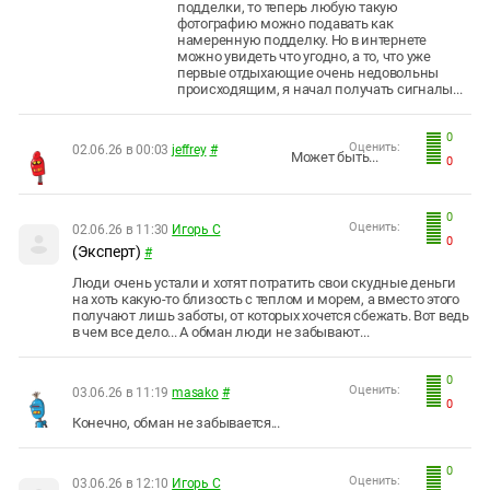
подделки, то теперь любую такую
фотографию можно подавать как
намеренную подделку. Но в интернете
можно увидеть что угодно, а то, что уже
первые отдыхающие очень недовольны
происходящим, я начал получать сигналы...
0
Оценить:
02.06.26 в 00:03
jeffrey
#
Может быть...
0
0
Оценить:
02.06.26 в 11:30
Игорь С
0
(Эксперт)
#
Люди очень устали и хотят потратить свои скудные деньги
на хоть какую-то близость с теплом и морем, а вместо этого
получают лишь заботы, от которых хочется сбежать. Вот ведь
в чем все дело... А обман люди не забывают...
0
Оценить:
03.06.26 в 11:19
masako
#
0
Конечно, обман не забывается...
0
Оценить:
03.06.26 в 12:10
Игорь С