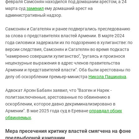
февраля Самсонян находился под домашним арестом, а 24
марта суд
заменил
ему домашний арест на
административный надзор.
Самсонян и Сагателян и ранее подвергались преследованию
за слова о представителях властей Армении. В марте 2024
года силовики задержали их по подозрению в хулиганстве: по
версии следствия, Самсонян и Сагателян во время подкаста
"намеренно совершили хулиганство", "ругаясь и произнося
нецензурные выражения в адрес членов правительства
Армении и представителей власти". Оба были арестованы по
делу об оскорблении премьер-министра
Никола Пашиняна
.
Адвокат Арсен Бабаян заявил, что "Вазген и Нарек -
политзаключенные, арестованные по обвинению в
оскорблении, которое давно декриминализировано в
Армении". В мае 2025 года суд в Ереване
оправдал обоих
обвиняемых
.
Мера пресечения критику властей смягчена на фоне
предвыборной кампании