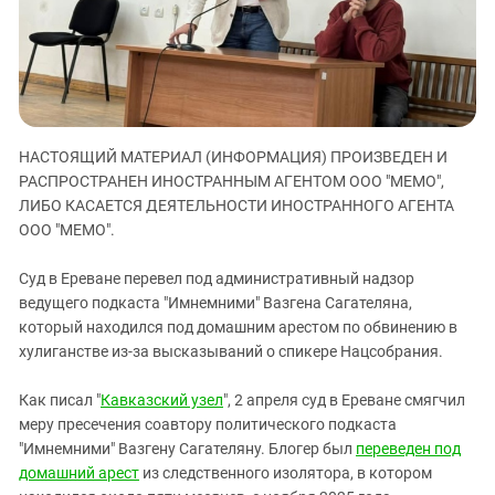
ЗАСТАВЛЯЕТ
Дагестан
КАВКАЗ ЗА ПАЛЕСТИНУ
Ингушетия
ИНАКОМЫСЛИЕ В ЧЕЧНЕ
Кабардино-Балкария
ПРЕСЛЕДОВАНИЕ АКТИВИСТОВ
МОБИЛИЗАЦИЯ И ПРОТЕСТЫ
Калмыкия
Карачаево-Черкесия
НАСТОЯЩИЙ МАТЕРИАЛ (ИНФОРМАЦИЯ) ПРОИЗВЕДЕН И
РАСПРОСТРАНЕН ИНОСТРАННЫМ АГЕНТОМ ООО "МЕМО",
Краснодарский край
ЛИБО КАСАЕТСЯ ДЕЯТЕЛЬНОСТИ ИНОСТРАННОГО АГЕНТА
Нагорный Карабах
ООО "МЕМО".
Российская Федерация
Суд в Ереване перевел под административный надзор
Ростовская область
ведущего подкаста "Имнемними" Вазгена Сагателяна,
Северная Осетия - Алания
который находился под домашним арестом по обвинению в
хулиганстве из-за высказываний о спикере Нацсобрания.
СКФО
Ставропольский край
Как писал "
Кавказский узел
", 2 апреля суд в Ереване смягчил
меру пресечения соавтору политического подкаста
Чечня
"Имнемними" Вазгену Сагателяну. Блогер был
переведен под
Южная Осетия
домашний арест
из следственного изолятора, в котором