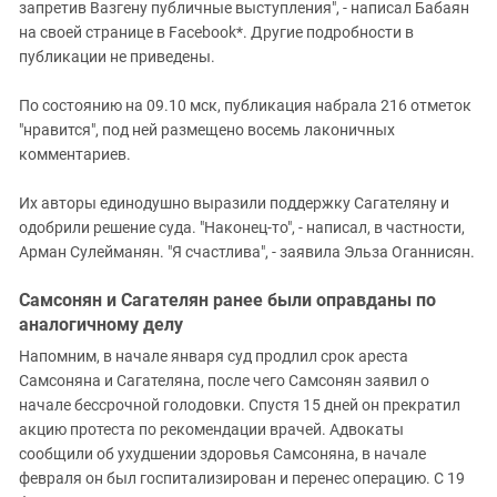
запретив Вазгену публичные выступления", - написал Бабаян
на своей странице в Facebook*. Другие подробности в
публикации не приведены.
По состоянию на 09.10 мск, публикация набрала 216 отметок
"нравится", под ней размещено восемь лаконичных
комментариев.
Их авторы единодушно выразили поддержку Сагателяну и
одобрили решение суда. "Наконец-то", - написал, в частности,
Арман Сулейманян. "Я счастлива", - заявила Эльза Оганнисян.
Самсонян и Сагателян ранее были оправданы по
аналогичному делу
Напомним, в начале января суд продлил срок ареста
Самсоняна и Сагателяна, после чего Самсонян заявил о
начале бессрочной голодовки. Спустя 15 дней он прекратил
акцию протеста по рекомендации врачей. Адвокаты
сообщили об ухудшении здоровья Самсоняна, в начале
февраля он был госпитализирован и перенес операцию. С 19