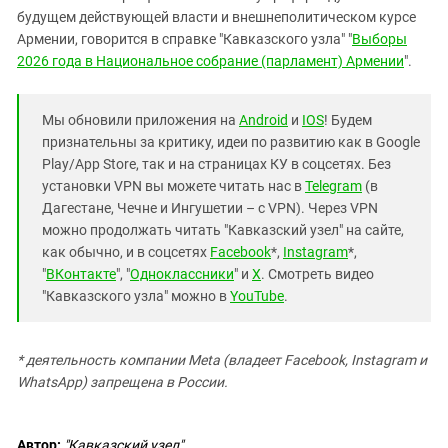
будущем действующей власти и внешнеполитическом курсе
Армении, говорится в справке "Кавказского узла" "
Выборы
2026 года в Национальное собрание (парламент) Армении
".
Мы обновили приложения на
Android
и
IOS
! Будем
признательны за критику, идеи по развитию как в Google
Play/App Store, так и на страницах КУ в соцсетях. Без
установки VPN вы можете читать нас в
Telegram
(в
Дагестане, Чечне и Ингушетии – с VPN). Через VPN
можно продолжать читать "Кавказский узел" на сайте,
как обычно, и в соцсетях
Facebook
*,
Instagram
*,
"
ВКонтакте
", "
Одноклассники
" и
X
. Смотреть видео
"Кавказского узла" можно в
YouTube
.
* деятельность компании Meta (владеет Facebook, Instagram и
WhatsApp) запрещена в России.
Автор:
"Кавказский узел"