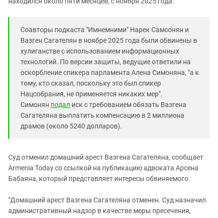
находился около пяти месяцев, с ноября 2025 года.
Южный Кавказ
ЮФО
Соавторы подкаста "Имнемними" Нарек Самсонян и
Вазген Сагателян в ноябре 2025 года были обвинены в
хулиганстве с использованием информационных
технологий. По версии защиты, ведущие ответили на
оскорбление спикера парламента Алена Симоняна, "а к
тому, кто сказал, поскольку это был спикер
Нацсобрания, не применяется никаких мер".
Симонян
подал
иск с требованием обязать Вазгена
Сагателяна выплатить компенсацию в 2 миллиона
драмов (около 5240 долларов).
Суд отменил домашний арест Вазгена Сагателяна, сообщает
Armenia Today со ссылкой на публикацию адвоката Арсена
Бабаяна, который представляет интересы обвиняемого.
"Домашний арест Вазгена Сагателяна отменен. Суд назначил
административный надзор в качестве меры пресечения,