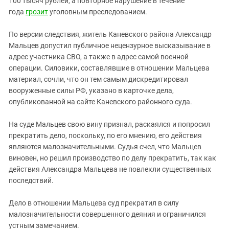
100 тысяч рублей, а повторное нарушение в течение
Южный Кавказ
года
грозит
уголовным преследованием.
ЮФО
По версии следствия, житель Каневского района Александр
Мальцев допустил публичное нецензурное высказывание в
адрес участника СВО, а также в адрес самой военной
операции. Силовики, составлявшие в отношении Мальцева
материал, сочли, что он тем самым дискредитировал
вооруженные силы РФ, указано в карточке дела,
опубликованной на сайте Каневского районного суда.
На суде Мальцев свою вину признал, раскаялся и попросил
прекратить дело, поскольку, по его мнению, его действия
являются малозначительными. Судья счел, что Мальцев
виновен, но решил производство по делу прекратить, так как
действия Александра Мальцева не повлекли существенных
последствий.
Дело в отношении Мальцева суд прекратил в силу
малозначительности совершенного деяния и ограничился
устным замечанием.