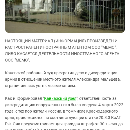
ЗАСТАВЛЯЕТ
Дагестан
КАВКАЗ ЗА ПАЛЕСТИНУ
Ингушетия
ИНАКОМЫСЛИЕ В ЧЕЧНЕ
Кабардино-Балкария
ПРЕСЛЕДОВАНИЕ АКТИВИСТОВ
МОБИЛИЗАЦИЯ И ПРОТЕСТЫ
Калмыкия
НАСТОЯЩИЙ МАТЕРИАЛ (ИНФОРМАЦИЯ) ПРОИЗВЕДЕН И
Карачаево-Черкесия
РАСПРОСТРАНЕН ИНОСТРАННЫМ АГЕНТОМ ООО "МЕМО",
Краснодарский край
ЛИБО КАСАЕТСЯ ДЕЯТЕЛЬНОСТИ ИНОСТРАННОГО АГЕНТА
Нагорный Карабах
ООО "МЕМО".
Российская Федерация
Каневской районный суд прекратил дело о дискредитации
Ростовская область
армии в отношении местного жителя Александра Мальцева,
ограничившись устным замечанием.
Северная Осетия - Алания
СКФО
Как информировал "
Кавказский узел
", ответственность за
Ставропольский край
дискредитацию вооруженных сил была введена 4 марта 2022
года, с тех пор жители России, в том числе Краснодарского
Чечня
края, привлекаются по соответствующей статье 20.3.3 КоАП
Южная Осетия
РФ. Она предусматривает для граждан штраф от 30 тысяч до