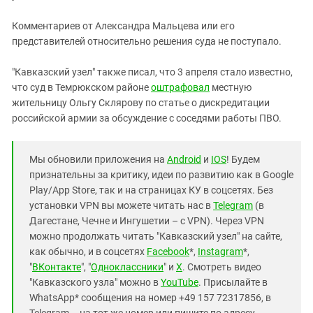
Комментариев от Александра Мальцева или его
представителей относительно решения суда не поступало.
"Кавказский узел" также писал, что 3 апреля стало известно,
что суд в Темрюкском районе
оштрафовал
местную
жительницу Ольгу Склярову по статье о дискредитации
российской армии за обсуждение с соседями работы ПВО.
Мы обновили приложения на
Android
и
IOS
! Будем
признательны за критику, идеи по развитию как в Google
Play/App Store, так и на страницах КУ в соцсетях. Без
установки VPN вы можете читать нас в
Telegram
(в
Дагестане, Чечне и Ингушетии – с VPN). Через VPN
можно продолжать читать "Кавказский узел" на сайте,
как обычно, и в соцсетях
Facebook
*,
Instagram
*,
"
ВКонтакте
", "
Одноклассники
" и
X
. Смотреть видео
"Кавказского узла" можно в
YouTube
. Присылайте в
WhatsApp* сообщения на номер +49 157 72317856, в
Telegram – на тот же номер или пишите по адресу