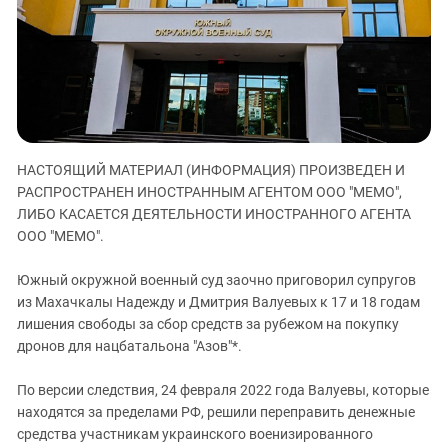
ЗАСТАВЛЯЕТ
Дагестан
КАВКАЗ ЗА ПАЛЕСТИНУ
Ингушетия
ИНАКОМЫСЛИЕ В ЧЕЧНЕ
Кабардино-Балкария
ПРЕСЛЕДОВАНИЕ АКТИВИСТОВ
МОБИЛИЗАЦИЯ И ПРОТЕСТЫ
Калмыкия
Карачаево-Черкесия
НАСТОЯЩИЙ МАТЕРИАЛ (ИНФОРМАЦИЯ) ПРОИЗВЕДЕН И
Краснодарский край
РАСПРОСТРАНЕН ИНОСТРАННЫМ АГЕНТОМ ООО "МЕМО",
Нагорный Карабах
ЛИБО КАСАЕТСЯ ДЕЯТЕЛЬНОСТИ ИНОСТРАННОГО АГЕНТА
Российская Федерация
ООО "МЕМО".
Ростовская область
Южный окружной военный суд заочно приговорил супругов
Северная Осетия - Алания
из Махачкалы Надежду и Дмитрия Валуевых к 17 и 18 годам
лишения свободы за сбор средств за рубежом на покупку
СКФО
дронов для нацбатальона "Азов"*.
Ставропольский край
Чечня
По версии следствия, 24 февраля 2022 года Валуевы, которые
находятся за пределами РФ, решили переправить денежные
Южная Осетия
средства участникам украинского военизированного