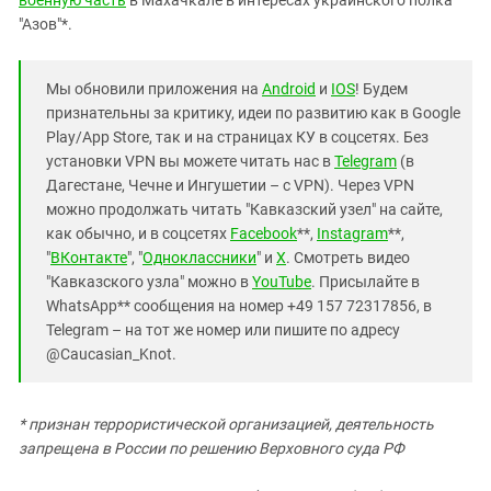
"Азов"*.
Мы обновили приложения на
Android
и
IOS
! Будем
признательны за критику, идеи по развитию как в Google
Play/App Store, так и на страницах КУ в соцсетях. Без
установки VPN вы можете читать нас в
Telegram
(в
Дагестане, Чечне и Ингушетии – с VPN). Через VPN
можно продолжать читать "Кавказский узел" на сайте,
как обычно, и в соцсетях
Facebook
**,
Instagram
**,
"
ВКонтакте
", "
Одноклассники
" и
X
. Смотреть видео
"Кавказского узла" можно в
YouTube
. Присылайте в
WhatsApp** сообщения на номер +49 157 72317856, в
Telegram – на тот же номер или пишите по адресу
@Caucasian_Knot.
* признан террористической организацией, деятельность
запрещена в России по решению Верховного суда РФ