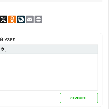
App
Viber
X
Odnoklassniki
LiveJournal
Email
Print
Й УЗЕЛ
ОТМЕНИТЬ