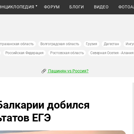
ЭНЦИКЛОПЕДИЯ
ФОРУМ
БЛОГИ
ВИДЕО
ФОТОА
страханская область
Волгоградская область
Грузия
Дагестан
Ингу
Российская Федерация
Ростовская область
Северная Осетия - Алания
Пашинян vs Россия?
Балкарии добился
ьтатов ЕГЭ