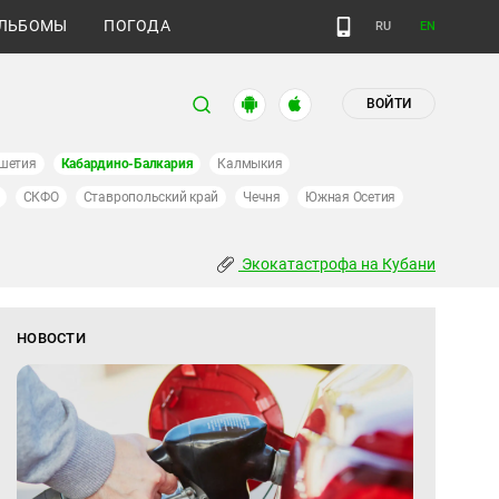
ЛЬБОМЫ
ПОГОДА
RU
EN
ВОЙТИ
шетия
Кабардино-Балкария
Калмыкия
СКФО
Ставропольский край
Чечня
Южная Осетия
Экокатастрофа на Кубани
НОВОСТИ