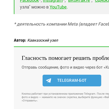
Facebook
*,
Instagram
*, "
ВКонтакте
", "
Однок
узла" можно в
YouTube
.
* деятельность компании Meta (владеет Faceb
Автор:
Кавказский узел
Гласность помогает решить пробл
Отправь сообщение, фото и видео через бот «К
TELEGRAM-БОТ
Кнопка работает при установленном приложении Telegram. После пер
фото и видео — нажмите на значок скрепки, выберите функцию «Файл
«Отправить».