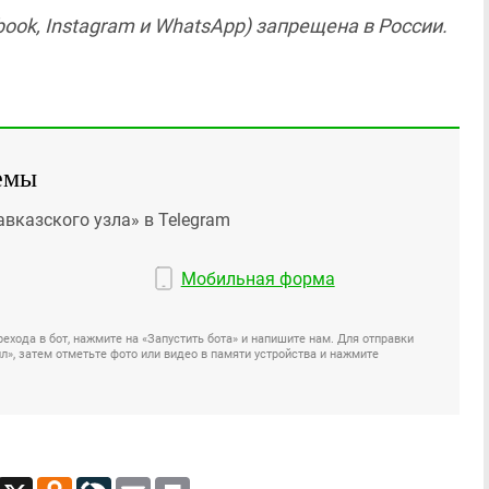
ook, Instagram и WhatsApp) запрещена в России.
емы
авказского узла» в Telegram
Мобильная форма
ехода в бот, нажмите на «Запустить бота» и напишите нам. Для отправки
», затем отметьте фото или видео в памяти устройства и нажмите
App
Viber
X
Odnoklassniki
LiveJournal
Email
Print