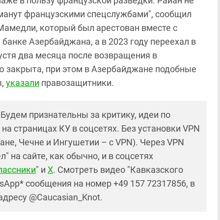
наже в пользу французской разведки. Райан не
бманут французскими спецслужбами", сообщил
Мамедли, который был арестован вместе с
анке Азербайджана, а в 2023 году переехал в
стя два месяца после возвращения в
 закрыта, при этом в Азербайджане подобные
ы,
указали
правозащитники.
! Будем признательны за критику, идеи по
и на страницах КУ в соцсетях. Без установки VPN
ане, Чечне и Ингушетии – с VPN). Через VPN
 на сайте, как обычно, и в соцсетях
лассники
" и
X
. Смотреть видео "Кавказского
sApp* сообщения на номер +49 157 72317856, в
 адресу @Caucasian_Knot.