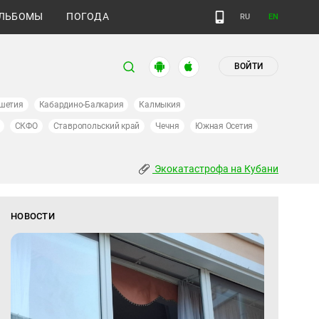
ЛЬБОМЫ
ПОГОДА
RU
EN
ВОЙТИ
шетия
Кабардино-Балкария
Калмыкия
СКФО
Ставропольский край
Чечня
Южная Осетия
Экокатастрофа на Кубани
НОВОСТИ