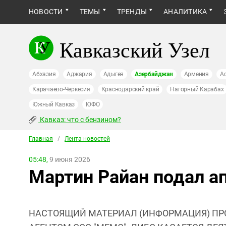
НОВОСТИ
ТЕМЫ
ТРЕНДЫ
АНАЛИТИКА
Кавказский Узел
Абхазия
Аджария
Адыгея
Азербайджан
Армения
А
Карачаево-Черкесия
Краснодарский край
Нагорный Карабах
Южный Кавказ
ЮФО
Кавказ: что с бензином?
Главная
/
Лента новостей
05:48,
9 июня 2026
Мартин Райан подал а
НАСТОЯЩИЙ МАТЕРИАЛ (ИНФОРМАЦИЯ) ПР