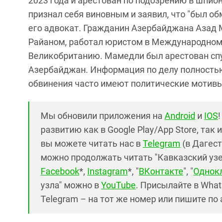
2023 года и арестован по подозрению в шпио
признал себя виновным и заявил, что "был о
его адвокат. Гражданин Азербайджана Азад 
Райаном, работал юристом в Международном б
Великобританию. Мамедли был арестован спу
Азербайджан. Информация по делу полностью
обвинения часто имеют политические мотив
Мы обновили приложения на
Android
и
IOS
развитию как в Google Play/App Store, так 
вы можете читать нас в
Telegram
(в Дагест
можно продолжать читать "Кавказский узел"
Facebook
*,
Instagram
*, "
ВКонтакте
", "
Однок
узла" можно в
YouTube
. Присылайте в What
Telegram – на тот же номер или пишите по