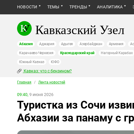
НОВОСТИ
ТЕМЫ
ТРЕНДЫ
АНАЛИТИКА
Кавказский Узел
Абхазия
Аджария
Адыгея
Азербайджан
Армения
Ас
Карачаево-Черкесия
Краснодарский край
Нагорный Карабах
Южный Кавказ
ЮФО
Кавказ: что с бензином?
Главная
/
Лента новостей
09:40,
9 июня 2026
Туристка из Сочи изв
Абхазии за панаму с г