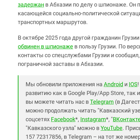
задержан
в Абхазии по делу о шпионаже. Он 
касающейся социально-политической ситуации
транспортных маршрутов.
В октябре 2025 года другой гражданин Грузи
обвинен в шпионаже
в пользу Грузии. По вер
контакты со спецслужбами Грузии и сообщил,
пограничной заставы в Абхазии.
Мы обновили приложения на
Android
и
IOS
развитию как в Google Play/App Store, так 
вы можете читать нас в
Telegram
(в Дагест
можно продолжать читать "Кавказский узел"
соцсетях
Facebook
*,
Instagram
*, "
ВКонтакт
"Кавказского узла" можно в
YouTube
. Прис
157 72317856, в Telegram – на тот же номе