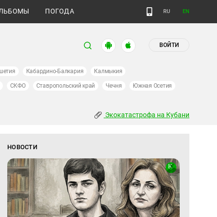
ЛЬБОМЫ
ПОГОДА
RU
EN
ВОЙТИ
шетия
Кабардино-Балкария
Калмыкия
СКФО
Ставропольский край
Чечня
Южная Осетия
Экокатастрофа на Кубани
НОВОСТИ