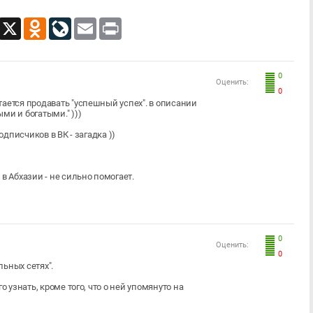
App
Viber
X
Odnoklassniki
LiveJournal
Email
Print
0
Оценить:
0
ается продавать "успешный успех". в описании
ми и богатыми." )))
одписчиков в ВК - загадка ))
в Абхазии - не сильно помогает.
0
Оценить:
0
льных сетях".
 узнать, кроме того, что о ней упомянуто на