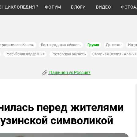
ЭНЦИКЛОПЕДИЯ
ФОРУМ
БЛОГИ
ВИДЕО
ФОТОА
траханская область
Волгоградская область
Грузия
Дагестан
Ингу
Российская Федерация
Ростовская область
Северная Осетия - Алания
Пашинян vs Россия?
инилась перед жителями
рузинской символикой