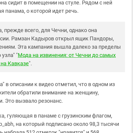
на сидит в помещении на стуле. Рядом с ней
я панама, о которой идет речь.
 прежде всего, для Чечни, однако она
ссии. Рамзан Кадыров открыл ящик Пандоры,
нениям. Эта кампания вышла далеко за пределы
узла" "
Мода на извинения: от Чечни до самых
 на Кавказе
".
 в описании к видео отметил, что в одном из
жители обратили внимание на женщину,
. Это вызвало резонанс.
тка, гуляющая в панаме с грузинским флагом,
p_abh, на который подписано около 98,3 тысячи
ь набрала 512 отметок "нравится" и 568