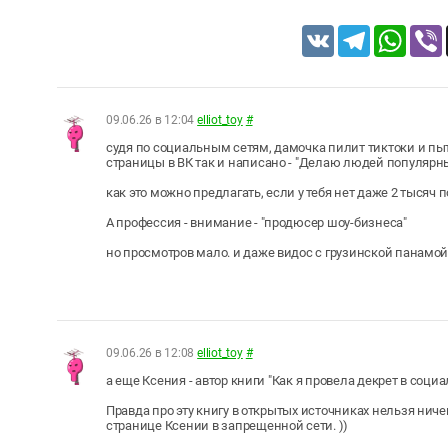
VK
Telegram
Whats
09.06.26 в 12:04
elliot_toy
#
судя по социальным сетям, дамочка пилит тиктоки и пыт
страницы в ВК так и написано - "Делаю людей популярны
как это можно предлагать, если у тебя нет даже 2 тысяч п
А профессия - внимание - "продюсер шоу-бизнеса"
но просмотров мало. и даже видос с грузинской панамой 
09.06.26 в 12:08
elliot_toy
#
а еще Ксения - автор книги "Как я провела декрет в социа
Правда про эту книгу в открытых источниках нельзя ничего
странице Ксении в запрещенной сети. ))