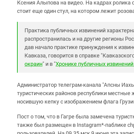
Ксения Алыпова на видео. На кадрах ролика о
стоит еще один стул, на котором лежит розова
Практика публичных извинений характерна,
распространилась и на другие регионы Ро
дав начало практике принуждения к изви
Кавказа, говорится в справке "Кавказского 
окраин
" и в "
Хронике публичных извинений
Администратор телеграм-канала "Апсны Иахьа"
туристических районов республики местные 
носившую кепку с изображением флага Грузии
Пост о том, что в Гагре была замечена турис
также был размещен в Instagram*-паблике ch
пользователей. На 09.35 мск 9 июня эта запис