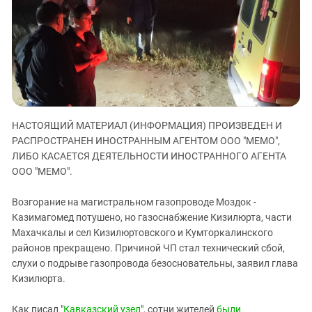
ЗАСТАВЛЯЕТ
Дагестан
КАВКАЗ ЗА ПАЛЕСТИНУ
Ингушетия
ИНАКОМЫСЛИЕ В ЧЕЧНЕ
Кабардино-Балкария
ПРЕСЛЕДОВАНИЕ АКТИВИСТОВ
МОБИЛИЗАЦИЯ И ПРОТЕСТЫ
Калмыкия
Карачаево-Черкесия
Краснодарский край
НАСТОЯЩИЙ МАТЕРИАЛ (ИНФОРМАЦИЯ) ПРОИЗВЕДЕН И
РАСПРОСТРАНЕН ИНОСТРАННЫМ АГЕНТОМ ООО "МЕМО",
Нагорный Карабах
ЛИБО КАСАЕТСЯ ДЕЯТЕЛЬНОСТИ ИНОСТРАННОГО АГЕНТА
Российская Федерация
ООО "МЕМО".
Ростовская область
Возгорание на магистральном газопроводе Моздок -
Северная Осетия - Алания
Казимагомед потушено, но газоснабжение Кизилюрта, части
СКФО
Махачкалы и сел Кизилюртовского и Кумторкалинского
районов прекращено. Причиной ЧП стал технический сбой,
Ставропольский край
слухи о подрыве газопровода безосновательны, заявил глава
Чечня
Кизилюрта.
Южная Осетия
Как писал "
Кавказский узел
", сотни жителей
были