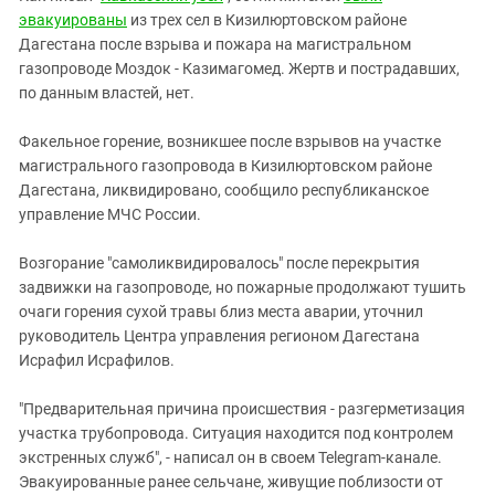
Южный Кавказ
эвакуированы
из трех сел в Кизилюртовском районе
ЮФО
Дагестана после взрыва и пожара на магистральном
газопроводе Моздок - Казимагомед. Жертв и пострадавших,
по данным властей, нет.
Факельное горение, возникшее после взрывов на участке
магистрального газопровода в Кизилюртовском районе
Дагестана, ликвидировано, сообщило республиканское
управление МЧС России.
Возгорание "самоликвидировалось" после перекрытия
задвижки на газопроводе, но пожарные продолжают тушить
очаги горения сухой травы близ места аварии, уточнил
руководитель Центра управления регионом Дагестана
Исрафил Исрафилов.
"Предварительная причина происшествия - разгерметизация
участка трубопровода. Ситуация находится под контролем
экстренных служб", - написал он в своем Telegram-канале.
Эвакуированные ранее сельчане, живущие поблизости от