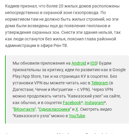
Кадиев признал, что более 20 жилых домов расположены
непосредственно в охранной зоне газопровода. По
нормативом там не должно быть жилых строений, но эти
дома были возведены еще до появления генпланов и
утверждения охранных зон. Снести эти здания нельзя, так
как люди останутся без жилья, пояснил глава районной
администрации в эфире Рен-ТВ.
Мы обновили приложения на
Android
и
IOS
! Будем
признательны за критику, идеи по развитию как в Google
Play/App Store, так и на страницах КУ в соцсетях. Без
установки VPN вы можете читать нас в
Telegram
(в
Дагестане, Чечне и Ингушетии – с VPN). Через VPN
можно продолжать читать "Кавказский узел" на сайте,
как обычно, и в соцсетях
Facebook
*,
Instagram
*,
"
ВКонтакте
", "
Одноклассники
" и
X
. Смотреть видео
"Кавказского узла" можно в
YouTube
.