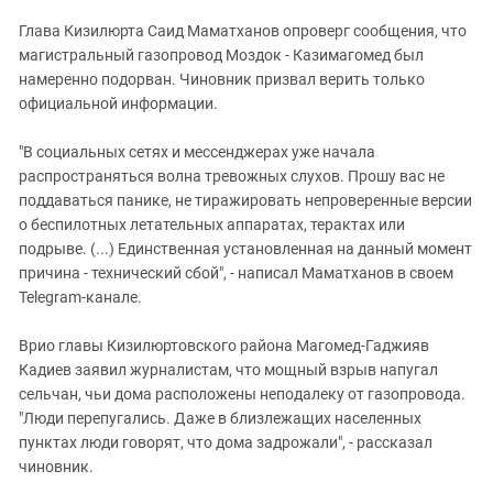
Глава Кизилюрта Саид Маматханов опроверг сообщения, что
магистральный газопровод Моздок - Казимагомед был
намеренно подорван. Чиновник призвал верить только
официальной информации.
"В социальных сетях и мессенджерах уже начала
распространяться волна тревожных слухов. Прошу вас не
поддаваться панике, не тиражировать непроверенные версии
о беспилотных летательных аппаратах, терактах или
подрыве. (...) Единственная установленная на данный момент
причина - технический сбой", - написал Маматханов в своем
Telegram-канале.
Врио главы Кизилюртовского района Магомед-Гаджияв
Кадиев заявил журналистам, что мощный взрыв напугал
сельчан, чьи дома расположены неподалеку от газопровода.
"Люди перепугались. Даже в близлежащих населенных
пунктах люди говорят, что дома задрожали", - рассказал
чиновник.