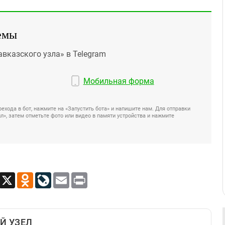
емы
авказского узла» в Telegram
Мобильная форма
ехода в бот, нажмите на «Запустить бота» и напишите нам. Для отправки
», затем отметьте фото или видео в памяти устройства и нажмите
App
Viber
X
Odnoklassniki
LiveJournal
Email
Print
Й УЗЕЛ