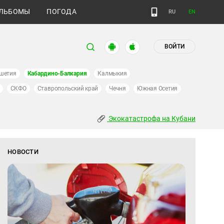
ЛЬБОМЫ
ПОГОДА
RU
EN
ВОЙТИ
шетия
Кабардино-Балкария
Калмыкия
СКФО
Ставропольский край
Чечня
Южная Осетия
Экокатастрофа на Кубани
НОВОСТИ