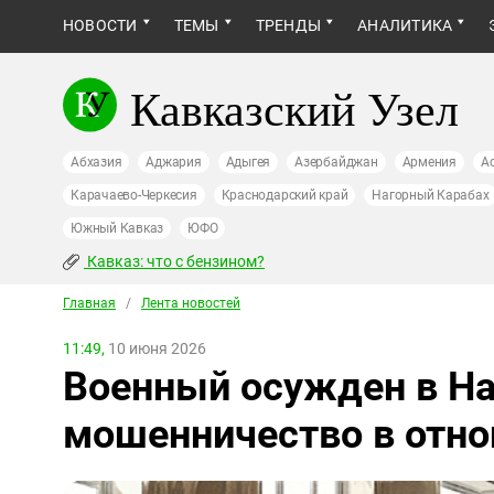
НОВОСТИ
ТЕМЫ
ТРЕНДЫ
АНАЛИТИКА
Кавказский Узел
Абхазия
Аджария
Адыгея
Азербайджан
Армения
А
Карачаево-Черкесия
Краснодарский край
Нагорный Карабах
Южный Кавказ
ЮФО
Кавказ: что с бензином?
Главная
/
Лента новостей
11:49,
10 июня 2026
Военный осужден в На
мошенничество в отно