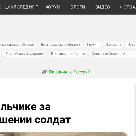
ЭНЦИКЛОПЕДИЯ
ФОРУМ
БЛОГИ
ВИДЕО
ФОТОА
страханская область
Волгоградская область
Грузия
Дагестан
Ингу
Российская Федерация
Ростовская область
Северная Осетия - Алания
Пашинян vs Россия?
льчике за
шении солдат