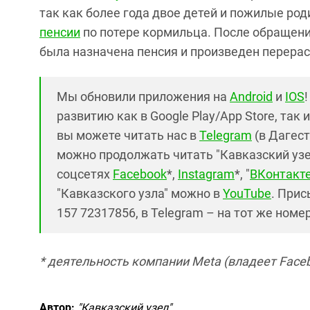
так как более года двое детей и пожилые род
пенсии
по потере кормильца. После обращени
была назначена пенсия и произведен перерас
Мы обновили приложения на
Android
и
IOS
развитию как в Google Play/App Store, так 
вы можете читать нас в
Telegram
(в Дагест
можно продолжать читать "Кавказский узел"
соцсетях
Facebook
*,
Instagram
*, "
ВКонтакт
"Кавказского узла" можно в
YouTube
. Прис
157 72317856, в Telegram – на тот же номе
* деятельность компании Meta (владеет Faceb
Автор:
"Кавказский узел"