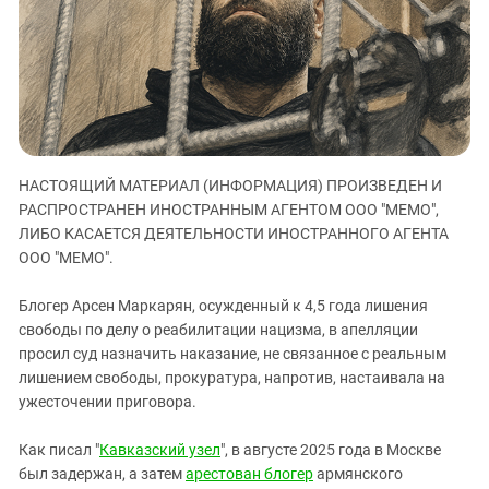
ЗАСТАВЛЯЕТ
Дагестан
КАВКАЗ ЗА ПАЛЕСТИНУ
Ингушетия
ИНАКОМЫСЛИЕ В ЧЕЧНЕ
Кабардино-Балкария
ПРЕСЛЕДОВАНИЕ АКТИВИСТОВ
МОБИЛИЗАЦИЯ И ПРОТЕСТЫ
Калмыкия
Карачаево-Черкесия
НАСТОЯЩИЙ МАТЕРИАЛ (ИНФОРМАЦИЯ) ПРОИЗВЕДЕН И
Краснодарский край
РАСПРОСТРАНЕН ИНОСТРАННЫМ АГЕНТОМ ООО "МЕМО",
Нагорный Карабах
ЛИБО КАСАЕТСЯ ДЕЯТЕЛЬНОСТИ ИНОСТРАННОГО АГЕНТА
Российская Федерация
ООО "МЕМО".
Ростовская область
Блогер Арсен Маркарян, осужденный к 4,5 года лишения
Северная Осетия - Алания
свободы по делу о реабилитации нацизма, в апелляции
просил суд назначить наказание, не связанное с реальным
СКФО
лишением свободы, прокуратура, напротив, настаивала на
Ставропольский край
ужесточении приговора.
Чечня
Как писал "
Кавказский узел
", в августе 2025 года в Москве
Южная Осетия
был задержан, а затем
арестован блогер
армянского