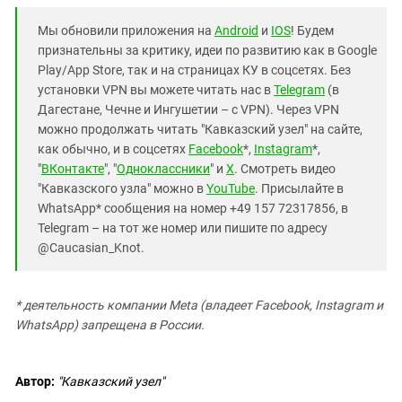
Мы обновили приложения на
Android
и
IOS
! Будем
признательны за критику, идеи по развитию как в Google
Play/App Store, так и на страницах КУ в соцсетях. Без
установки VPN вы можете читать нас в
Telegram
(в
Дагестане, Чечне и Ингушетии – с VPN). Через VPN
можно продолжать читать "Кавказский узел" на сайте,
как обычно, и в соцсетях
Facebook
*,
Instagram
*,
"
ВКонтакте
", "
Одноклассники
" и
X
. Смотреть видео
"Кавказского узла" можно в
YouTube
. Присылайте в
WhatsApp* сообщения на номер +49 157 72317856, в
Telegram – на тот же номер или пишите по адресу
@Caucasian_Knot.
* деятельность компании Meta (владеет Facebook, Instagram и
WhatsApp) запрещена в России.
Автор:
"Кавказский узел"