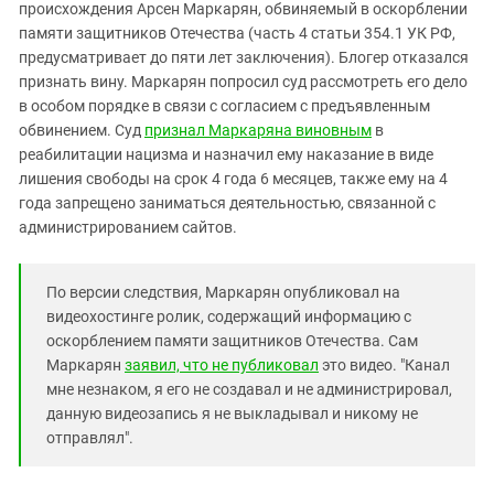
Южный Кавказ
происхождения Арсен Маркарян, обвиняемый в оскорблении
памяти защитников Отечества (часть 4 статьи 354.1 УК РФ,
ЮФО
предусматривает до пяти лет заключения). Блогер отказался
признать вину. Маркарян попросил суд рассмотреть его дело
в особом порядке в связи с согласием с предъявленным
обвинением. Суд
признал Маркаряна виновным
в
реабилитации нацизма и назначил ему наказание в виде
лишения свободы на срок 4 года 6 месяцев, также ему на 4
года запрещено заниматься деятельностью, связанной с
администрированием сайтов.
По версии следствия, Маркарян опубликовал на
видеохостинге ролик, содержащий информацию с
оскорблением памяти защитников Отечества. Сам
Маркарян
заявил, что не публиковал
это видео. "Канал
мне незнаком, я его не создавал и не администрировал,
данную видеозапись я не выкладывал и никому не
отправлял".