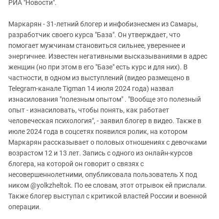
РИА "Новости".
Маркарян - 31-летний блогер и инфобизнесмен из Самары,
разработчик своего курса "База". Он утверждает, что
помогает мужчинам становиться сильнее, увереннее и
энергичнее. Известен негативными высказываниями в адрес
женщин (но при этом в его "Базе" есть курс и для них). В
частности, в одном из выступлений (видео размещено в
Telegram-канале Tigman 14 июля 2024 года) назвал
изнасилования "полезным опытом" . "Вообще это полезный
опыт - изнасиловать, чтобы понять, как работает
человеческая психология", - заявил блогер в видео. Также в
июле 2024 года в соцсетях появился ролик, на котором
Маркарян рассказывает о половых отношениях с девочками
возрастом 12 и 13 лет. Запись с одного из онлайн-курсов
блогера, на которой он говорит о связях с
несовершеннолетними, опубликовала пользователь X под
ником @yolkzheltok. По ее словам, этот отрывок ей прислали.
Также блогер выступал с критикой властей России и военной
операции.