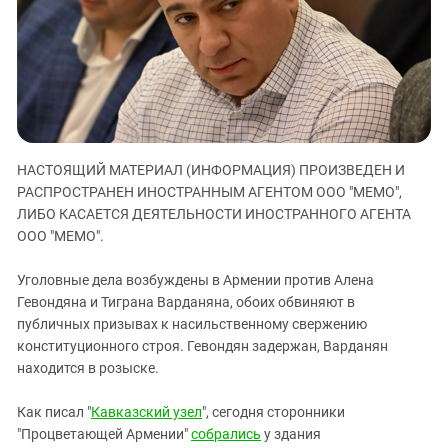
ЗАСТАВЛЯЕТ
Дагестан
КАВКАЗ ЗА ПАЛЕСТИНУ
Ингушетия
ИНАКОМЫСЛИЕ В ЧЕЧНЕ
Кабардино-Балкария
ПРЕСЛЕДОВАНИЕ АКТИВИСТОВ
МОБИЛИЗАЦИЯ И ПРОТЕСТЫ
Калмыкия
Карачаево-Черкесия
НАСТОЯЩИЙ МАТЕРИАЛ (ИНФОРМАЦИЯ) ПРОИЗВЕДЕН И
Краснодарский край
РАСПРОСТРАНЕН ИНОСТРАННЫМ АГЕНТОМ ООО "МЕМО",
Нагорный Карабах
ЛИБО КАСАЕТСЯ ДЕЯТЕЛЬНОСТИ ИНОСТРАННОГО АГЕНТА
Российская Федерация
ООО "МЕМО".
Ростовская область
Уголовные дела возбуждены в Армении против Алена
Северная Осетия - Алания
Гевондяна и Тиграна Варданяна, обоих обвиняют в
публичных призывах к насильственному свержению
СКФО
конституционного строя. Гевондян задержан, Варданян
Ставропольский край
находится в розыске.
Чечня
Как писал "
Кавказский узел
", сегодня сторонники
Южная Осетия
"Процветающей Армении"
собрались
у здания