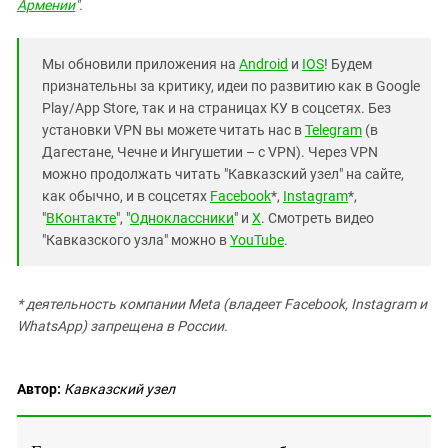
Армении
".
Мы обновили приложения на
Android
и
IOS
! Будем
признательны за критику, идеи по развитию как в Google
Play/App Store, так и на страницах КУ в соцсетях. Без
установки VPN вы можете читать нас в
Telegram
(в
Дагестане, Чечне и Ингушетии – с VPN). Через VPN
можно продолжать читать "Кавказский узел" на сайте,
как обычно, и в соцсетях
Facebook
*,
Instagram
*,
"
ВКонтакте
", "
Одноклассники
" и
X
. Смотреть видео
"Кавказского узла" можно в
YouTube
.
* деятельность компании Meta (владеет Facebook, Instagram и
WhatsApp) запрещена в России.
Автор:
Кавказский узел