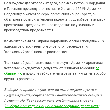
Возбуждено два уголовных дела, в рамках которых Варданян
и Гевондян преследуются по части 2 статьи 422 УК Армении.
Варданяну в качестве меры пресечения избран арест, он
объявлен в розыск, а Геводян задержан, суд изберет ему меру
пресечения. Предварительное следствие по уголовным
производствам продолжается.
Комментариями от Тиграна Варданяна, Алена Гевондяна и их
адвокатов относительно уголовного преследования
"Кавказский узел" пока не располагает.
"Кавказский узел" также писал, что суд в Армении арестовал
четверых кандидатов в депутаты от "Сильной Армении"
по
обвинению
в подкупе избирателей и отмыванию денег в особо
крупных размерах.
Выборы в парламент фактически стали референдумом о
будущем действующей власти и внешнеполитическом курсе
Армении. На "Кавказском узле" опубликована справка
"
Выборы 2026 года в Национальное собрание (парламент)