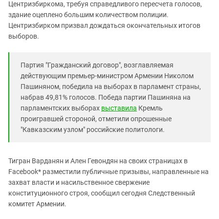
Южный Кавказ
Центризбиркома, требуя справедливого пересчета голосов,
здание оцеплено большим количеством полиции.
ЮФО
Центризбирком призвал дождаться окончательных итогов
выборов.
Партия "Гражданский договор", возглавляемая
действующим премьер-министром Армении Николом
Пашиняном, победила на выборах в парламент страны,
набрав 49,81% голосов. Победа партии Пашиняна на
парламентских выборах
выставила
Кремль
проигравшей стороной, отметили опрошенные
"Кавказским узлом" российские политологи.
Тигран Варданян и Ален Гевондян на своих страницах в
Facebook* разместили публичные призывы, направленные на
захват власти и насильственное свержение
конституционного строя, сообщил сегодня Следственный
комитет Армении.