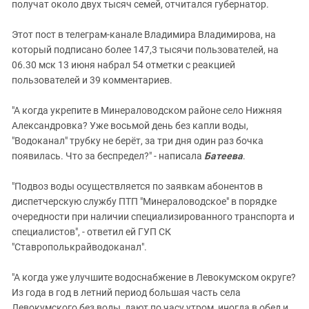
получат около двух тысяч семей, отчитался губернатор.
Этот пост в телеграм-канале Владимира Владимирова, на
который подписано более 147,3 тысячи пользователей, на
06.30 мск 13 июня набрал 54 отметки с реакцией
пользователей и 39 комментариев.
"А когда укрепите в Минераловодском районе село Нижняя
Александровка? Уже восьмой день без капли воды,
"Водоканал" трубку не берёт, за три дня один раз бочка
появилась. Что за беспредел?" - написала
Батеева
.
"Подвоз воды осуществляется по заявкам абонентов в
диспетчерскую службу ПТП "Минераловодское" в порядке
очередности при наличии специализированного транспорта и
специалистов", - ответил ей ГУП СК
"Ставрополькрайводоканал".
"А когда уже улучшите водоснабжение в Левокумском округе?
Из года в год в летний период большая часть села
Левокумского без воды, дают по часу утром, иногда в обед и