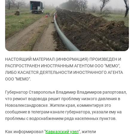
ЗАСТАВЛЯЕТ
Дагестан
КАВКАЗ ЗА ПАЛЕСТИНУ
Ингушетия
ИНАКОМЫСЛИЕ В ЧЕЧНЕ
Кабардино-Балкария
ПРЕСЛЕДОВАНИЕ АКТИВИСТОВ
МОБИЛИЗАЦИЯ И ПРОТЕСТЫ
Калмыкия
Карачаево-Черкесия
Краснодарский край
НАСТОЯЩИЙ МАТЕРИАЛ (ИНФОРМАЦИЯ) ПРОИЗВЕДЕН И
Нагорный Карабах
РАСПРОСТРАНЕН ИНОСТРАННЫМ АГЕНТОМ ООО "МЕМО",
Российская Федерация
ЛИБО КАСАЕТСЯ ДЕЯТЕЛЬНОСТИ ИНОСТРАННОГО АГЕНТА
ООО "МЕМО".
Ростовская область
Северная Осетия - Алания
Губернатор Ставрополья Владимир Владимиров рапортовал,
СКФО
что ремонт водовода решит проблему низкого давления в
Новоалександровске. Жители края, комментируя это
Ставропольский край
сообщение в телеграм-канале губернатора, указали ему на
Чечня
проблемы с водоснабжением ряда населенных пунктов.
Южная Осетия
Как информировал "
Кавказский узел
", жители