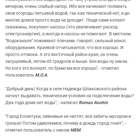
вечером, очень слабый напор. Ибо все начинают поливать
свои огороды питьевой водой, так как технической нет, и до
многих домов просто вода не доходит. Люди сами копают
скважины, покупают насосы (что увеличивает расход
электроэнергии), а иногда и насосы не помогают. В местном
"Водоканале" пожимают плечами, говорят, сильный износ
оборудования. Краевой отчитывается, что все хорошо. И
просто отписки. А это восточный район края, он очень
засушливый, летом 45 градусов и выше. Без воды ну никак.
Но кого это волнует, по бумагам все хорошо", - отметил
пользователь
М.О.А
.
"Добрый день! Когда в селе Надежда Шпаковского района
начнут выдавать технические условия на подключение воды?
Два года дома нет воды", - написал
Roman Anohin
.
"Город Ессентуки, ливневые не чистят, все забиты мусором и
грязью! Потом удивляемся, почему в дождь город тонет", -
отметил пользователь с ником
МЕМ
.