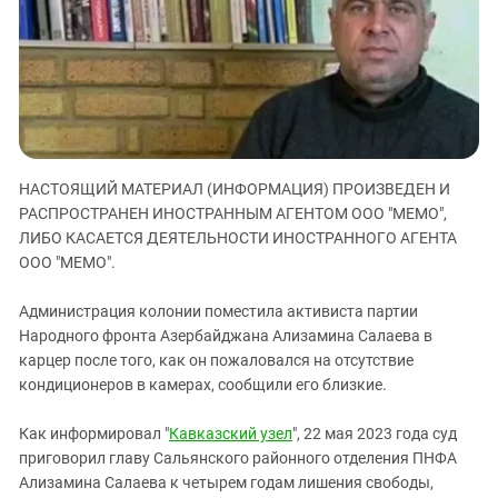
ЗАСТАВЛЯЕТ
Дагестан
КАВКАЗ ЗА ПАЛЕСТИНУ
Ингушетия
ИНАКОМЫСЛИЕ В ЧЕЧНЕ
Кабардино-Балкария
ПРЕСЛЕДОВАНИЕ АКТИВИСТОВ
МОБИЛИЗАЦИЯ И ПРОТЕСТЫ
Калмыкия
Карачаево-Черкесия
НАСТОЯЩИЙ МАТЕРИАЛ (ИНФОРМАЦИЯ) ПРОИЗВЕДЕН И
Краснодарский край
РАСПРОСТРАНЕН ИНОСТРАННЫМ АГЕНТОМ ООО "МЕМО",
Нагорный Карабах
ЛИБО КАСАЕТСЯ ДЕЯТЕЛЬНОСТИ ИНОСТРАННОГО АГЕНТА
Российская Федерация
ООО "МЕМО".
Ростовская область
Администрация колонии поместила активиста партии
Северная Осетия - Алания
Народного фронта Азербайджана Ализамина Салаева в
карцер после того, как он пожаловался на отсутствие
СКФО
кондиционеров в камерах, сообщили его близкие.
Ставропольский край
Чечня
Как информировал "
Кавказский узел
", 22 мая 2023 года суд
приговорил главу Сальянского районного отделения ПНФА
Южная Осетия
Ализамина Салаева к четырем годам лишения свободы,