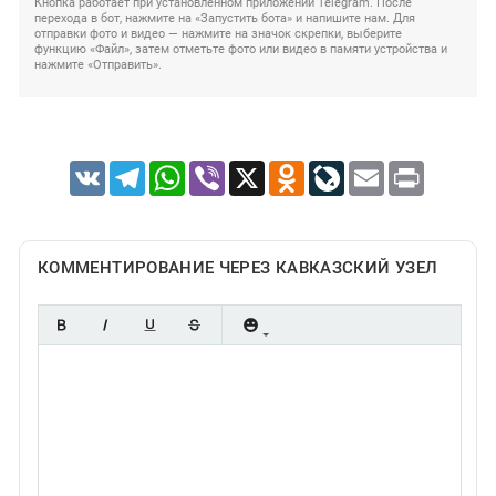
Кнопка работает при установленном приложении Telegram. После
перехода в бот, нажмите на «Запустить бота» и напишите нам. Для
отправки фото и видео — нажмите на значок скрепки, выберите
функцию «Файл», затем отметьте фото или видео в памяти устройства и
нажмите «Отправить».
VK
Telegram
WhatsApp
Viber
X
Odnoklassniki
LiveJournal
Email
Print
КОММЕНТИРОВАНИЕ ЧЕРЕЗ КАВКАЗСКИЙ УЗЕЛ