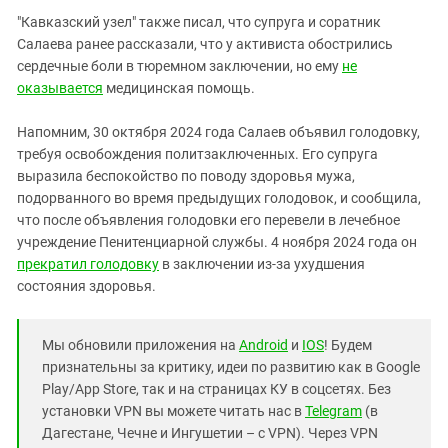
"Кавказский узел" также писал, что супруга и соратник
Салаева ранее рассказали, что у активиста обострились
сердечные боли в тюремном заключении, но ему
не
оказывается
медицинская помощь.
Напомним, 30 октября 2024 года Салаев объявил голодовку,
требуя освобождения политзаключенных. Его супруга
выразила беспокойство по поводу здоровья мужа,
подорванного во время предыдущих голодовок, и сообщила,
что после объявления голодовки его перевели в лечебное
учреждение Пенитенциарной службы. 4 ноября 2024 года он
прекратил голодовку
в заключении из-за ухудшения
состояния здоровья.
Мы обновили приложения на
Android
и
IOS
! Будем
признательны за критику, идеи по развитию как в Google
Play/App Store, так и на страницах КУ в соцсетях. Без
установки VPN вы можете читать нас в
Telegram
(в
Дагестане, Чечне и Ингушетии – с VPN). Через VPN