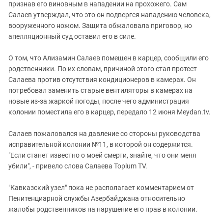
Южный Кавказ
признав его виновным в нападении на прохожего. Сам
Салаев утверждал, что это он подвергся нападению человека,
ЮФО
вооруженного ножом. Защита обжаловала приговор, но
апелляционный суд оставил его в силе.
О том, что Ализамин Салаев помещен в карцер, сообщили его
родственники. По их словам, причиной этого стал протест
Салаева против отсутствия кондиционеров в камерах. Он
потребовал заменить старые вентиляторы в камерах на
новые из-за жаркой погоды, после чего администрация
колонии поместила его в карцер, передало 12 июня Meydan.tv.
Салаев пожаловался на давление со стороны руководства
исправительной колонии №11, в которой он содержится.
"Если станет известно о моей смерти, знайте, что они меня
убили", - привело слова Салаева Toplum TV.
"Кавказский узел" пока не располагает комментарием от
Пенитенциарной службы Азербайджана относительно
жалобы родственников на нарушение его прав в колонии.