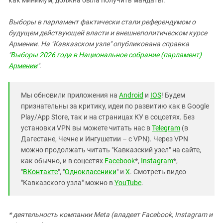
как минимум, должна была получить мандаты.
Выборы в парламент фактически стали референдумом о
будущем действующей власти и внешнеполитическом курсе
Армении. На "Кавказском узле" опубликована справка
"
Выборы 2026 года в Национальное собрание (парламент)
Армении
".
Мы обновили приложения на
Android
и
IOS
! Будем
признательны за критику, идеи по развитию как в Google
Play/App Store, так и на страницах КУ в соцсетях. Без
установки VPN вы можете читать нас в
Telegram
(в
Дагестане, Чечне и Ингушетии – с VPN). Через VPN
можно продолжать читать "Кавказский узел" на сайте,
как обычно, и в соцсетях
Facebook
*,
Instagram
*,
"
ВКонтакте
", "
Одноклассники
" и
X
. Смотреть видео
"Кавказского узла" можно в
YouTube
.
* деятельность компании Meta (владеет Facebook, Instagram и