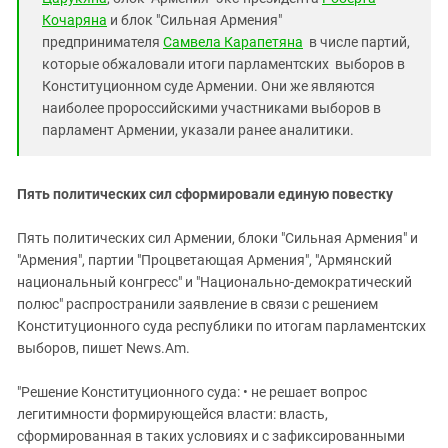
Южный Кавказ
Кочаряна
и блок "Сильная Армения"
ЮФО
предпринимателя
Самвела Карапетяна
в числе партий,
которые обжаловали итоги парламентских выборов в
Конституционном суде Армении. Они же являются
наиболее пророссийскими участниками выборов в
парламент Армении, указали ранее аналитики.
Пять политических сил сформировали единую повестку
Пять политических сил Армении, блоки "Сильная Армения" и
"Армения", партии "Процветающая Армения", "Армянский
национальный конгресс" и "Национально-демократический
полюс" распространили заявление в связи с решением
Конституционного суда республики по итогам парламентских
выборов, пишет News.Am.
"Решение Конституционного суда: • не решает вопрос
легитимности формирующейся власти: власть,
сформированная в таких условиях и с зафиксированными