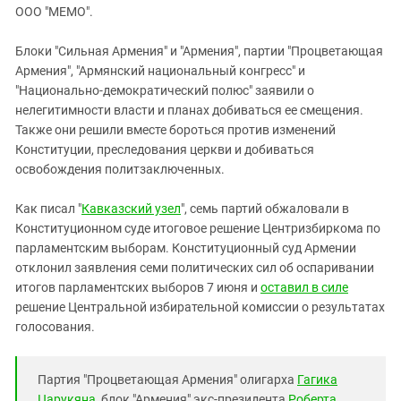
ЗАСТАВЛЯЕТ
ООО "МЕМО".
Дагестан
КАВКАЗ ЗА ПАЛЕСТИНУ
Ингушетия
ИНАКОМЫСЛИЕ В ЧЕЧНЕ
Блоки "Сильная Армения" и "Армения", партии "Процветающая
Армения", "Армянский национальный конгресс" и
Кабардино-Балкария
ПРЕСЛЕДОВАНИЕ АКТИВИСТОВ
"Национально-демократический полюс" заявили о
МОБИЛИЗАЦИЯ И ПРОТЕСТЫ
Калмыкия
нелегитимности власти и планах добиваться ее смещения.
Карачаево-Черкесия
Также они решили вместе бороться против изменений
Конституции, преследования церкви и добиваться
Краснодарский край
освобождения политзаключенных.
Нагорный Карабах
Как писал "
Кавказский узел
", семь партий обжаловали в
Российская Федерация
Конституционном суде итоговое решение Центризбиркома по
Ростовская область
парламентским выборам. Конституционный суд Армении
Северная Осетия - Алания
отклонил заявления семи политических сил об оспаривании
итогов парламентских выборов 7 июня и
оставил в силе
СКФО
решение Центральной избирательной комиссии о результатах
Ставропольский край
голосования.
Чечня
Южная Осетия
Партия "Процветающая Армения" олигарха
Гагика
Царукяна
, блок "Армения" экс-президента
Роберта