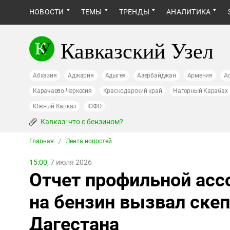
НОВОСТИ
ТЕМЫ
ТРЕНДЫ
АНАЛИТИКА
Кавказский Узел
Абхазия
Аджария
Адыгея
Азербайджан
Армения
А
Карачаево-Черкесия
Краснодарский край
Нагорный Карабах
Южный Кавказ
ЮФО
Кавказ: что с бензином?
Главная
/
Лента новостей
15:00,
7 июля 2026
Отчет профильной асс
на бензин вызвал скеп
Дагестана