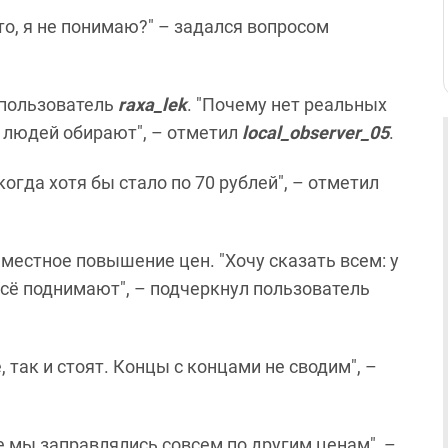
то, я не понимаю?" – задался вопросом
 пользователь
raxa_lek
. "Почему нет реальных
к людей обирают", – отметил
local_observer_05
.
огда хотя бы стало по 70 рублей", – отметил
естное повышение цен. "Хочу сказать всем: у
Всё поднимают", – подчеркнул пользователь
, так и стоят. Концы с концами не сводим", –
ше мы заправлялись совсем по другим ценам", –