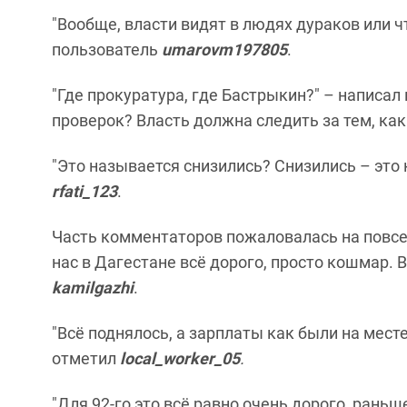
"Вообще, власти видят в людях дураков или ч
пользователь
umarovm197805
.
"Где прокуратура, где Бастрыкин?" – написал
проверок? Власть должна следить за тем, ка
"Это называется снизились? Снизились – это к
rfati_123
.
Часть комментаторов пожаловалась на повсем
нас в Дагестане всё дорого, просто кошмар. 
kamilgazhi
.
"Всё поднялось, а зарплаты как были на месте
отметил
local_worker_05
.
"Для 92-го это всё равно очень дорого, рань