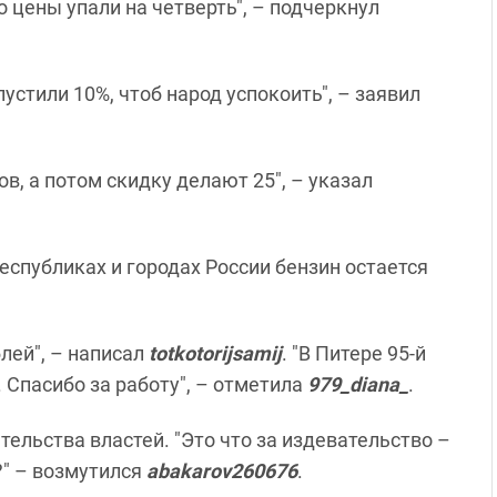
то цены упали на четверть", – подчеркнул
пустили 10%, чтоб народ успокоить", – заявил
в, а потом скидку делают 25", – указал
еспубликах и городах России бензин остается
блей", – написал
totkotorijsamij
. "В Питере 95-й
е. Спасибо за работу", – отметила
979_diana_
.
льства властей. "Это что за издевательство –
?" – возмутился
abakarov260676
.