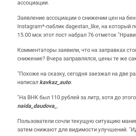
ассоциации.
Заявление ассоциации о снижении цен на бен
Instagram*-паблик dagestan_like, на который 
15.00 мск этот пост набрал 76 отметок "Нрав
Комментаторы заявили, что на заправках стои
снижение? Вчера заправлялся, цены те же са
"Похоже на сказку, сегодня заезжал на две р
написал
kavkaz_auto
.
"На ВНК был 110 рублей за литр, хотя до этого
naida_daudova_
.
Пользователи сочли текущую ситуацию манип
затем снижают для видимости улучшений. "Ид