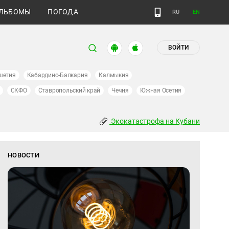
ЛЬБОМЫ
ПОГОДА
RU
EN
ВОЙТИ
шетия
Кабардино-Балкария
Калмыкия
СКФО
Ставропольский край
Чечня
Южная Осетия
Экокатастрофа на Кубани
НОВОСТИ