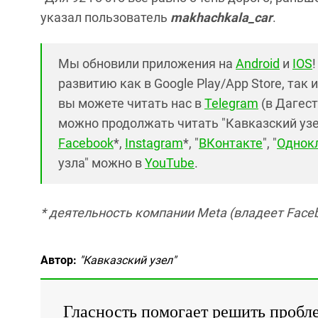
указал пользователь
makhachkala_car
.
Мы обновили приложения на
Android
и
IOS
развитию как в Google Play/App Store, так 
вы можете читать нас в
Telegram
(в Дагест
можно продолжать читать "Кавказский узел"
Facebook
*,
Instagram
*, "
ВКонтакте
", "
Однок
узла" можно в
YouTube
.
* деятельность компании Meta (владеет Faceb
Автор:
"Кавказский узел"
Гласность помогает решить пробл