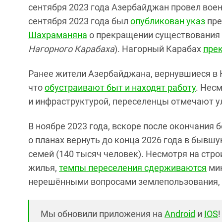
сентября 2023 года Азербайджан провел вое
сентября 2023 года был
опубликован указ
пре
Шахраманяна
о прекращении существования 
Нагорного Карабаха
). Нагорный Карабах
пре
Ранее жители Азербайджана, вернувшиеся в К
что
обустраивают быт и находят работу
. Нес
и инфраструктурой, переселенцы отмечают у
В ноябре 2023 года, вскоре после окончания
о планах вернуть до конца 2026 года в бывш
семей (140 тысяч человек). Несмотря на стро
жилья,
темпы переселения сдерживаются
мин
нерешёнными вопросами землепользования, к
Мы обновили приложения на
Android
и
IOS