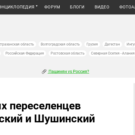
ЭНЦИКЛОПЕДИЯ
ФОРУМ
БЛОГИ
ВИДЕО
ФОТОА
страханская область
Волгоградская область
Грузия
Дагестан
Ингу
Российская Федерация
Ростовская область
Северная Осетия - Алания
Пашинян vs Россия?
х переселенцев
нский и Шушинский