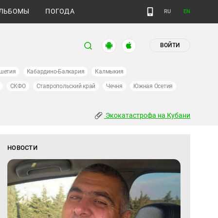
ЛЬБОМЫ
ПОГОДА
RU
EN
ВОЙТИ
шетия
Кабардино-Балкария
Калмыкия
СКФО
Ставропольский край
Чечня
Южная Осетия
Экокатастрофа на Кубани
НОВОСТИ