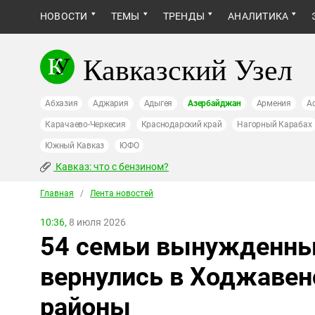
НОВОСТИ
ТЕМЫ
ТРЕНДЫ
АНАЛИТИКА
Кавказский Узел
Абхазия
Аджария
Адыгея
Азербайджан
Армения
А
Карачаево-Черкесия
Краснодарский край
Нагорный Карабах
Южный Кавказ
ЮФО
Кавказ: что с бензином?
Главная
/
Лента новостей
10:36,
8 июля 2026
54 семьи вынужденны
вернулись в Ходжаве
районы