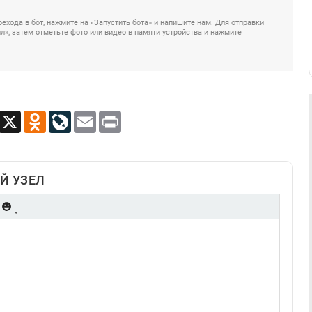
ехода в бот, нажмите на «Запустить бота» и напишите нам. Для отправки
», затем отметьте фото или видео в памяти устройства и нажмите
App
Viber
X
Odnoklassniki
LiveJournal
Email
Print
Й УЗЕЛ