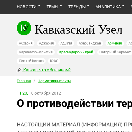
НОВОСТИ
ТЕМЫ
ТРЕНДЫ
АНАЛИТИКА
Кавказский Узел
Абхазия
Аджария
Адыгея
Азербайджан
Армения
А
Карачаево-Черкесия
Краснодарский край
Нагорный Карабах
Южный Кавказ
ЮФО
Кавказ: что с бензином?
Главная
/
Нормативные акты
11:20,
10 октября 2012
О противодействии те
НАСТОЯЩИЙ МАТЕРИАЛ (ИНФОРМАЦИЯ) ПР