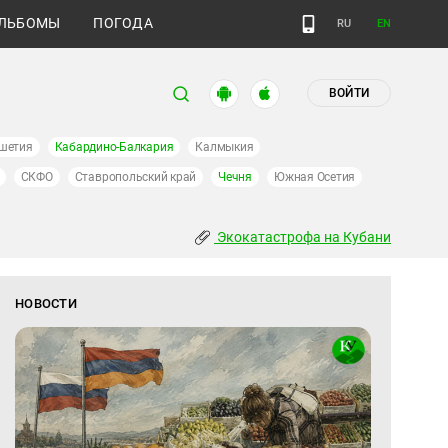
ЛЬБОМЫ
ПОГОДА
RU
EN
ВОЙТИ
шетия
Кабардино-Балкария
Калмыкия
СКФО
Ставропольский край
Чечня
Южная Осетия
Экокатастрофа на Кубани
НОВОСТИ