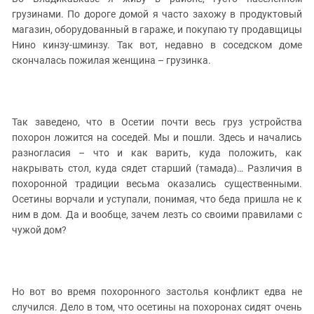
ЗАСТАВЛЯЕТ
Дагестан
грузинами. По дороге домой я часто захожу в продуктовый
КАВКАЗ ЗА ПАЛЕСТИНУ
магазин, оборудованный в гараже, и покупаю ту продавщицы
Ингушетия
ИНАКОМЫСЛИЕ В ЧЕЧНЕ
Нино кинзу-шминзу. Так вот, недавно в соседском доме
Кабардино-Балкария
ПРЕСЛЕДОВАНИЕ АКТИВИСТОВ
скончалась пожилая женщина – грузинка.
МОБИЛИЗАЦИЯ И ПРОТЕСТЫ
Калмыкия
Карачаево-Черкесия
Краснодарский край
Так заведено, что в Осетии почти весь груз устройства
похорон ложится на соседей. Мы и пошли. Здесь и начались
Нагорный Карабах
разногласия – что и как варить, куда положить, как
Российская Федерация
накрывать стол, куда сядет старший (тамада)… Различия в
похоронной традиции весьма оказались существенными.
Ростовская область
Осетины ворчали и уступали, понимая, что беда пришла не к
Северная Осетия - Алания
ним в дом. Да и вообще, зачем лезть со своими правилами с
СКФО
чужой дом?
Ставропольский край
Чечня
Но вот во время похоронного застолья конфликт едва не
Южная Осетия
случился. Дело в том, что осетины на похоронах сидят очень