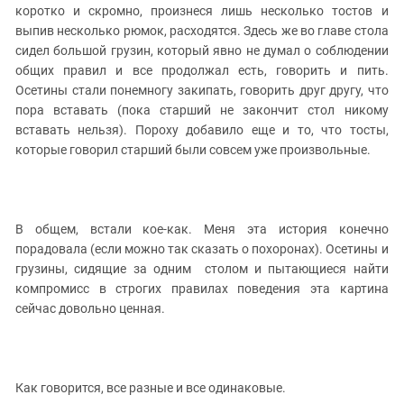
Южный Кавказ
коротко и скромно, произнеся лишь несколько тостов и
выпив несколько рюмок, расходятся. Здесь же во главе стола
ЮФО
сидел большой грузин, который явно не думал о соблюдении
общих правил и все продолжал есть, говорить и пить.
Осетины стали понемногу закипать, говорить друг другу, что
пора вставать (пока старший не закончит стол никому
вставать нельзя). Пороху добавило еще и то, что тосты,
которые говорил старший были совсем уже произвольные.
В общем, встали кое-как. Меня эта история конечно
порадовала (если можно так сказать о похоронах). Осетины и
грузины, сидящие за одним столом и пытающиеся найти
компромисс в строгих правилах поведения эта картина
сейчас довольно ценная.
Как говорится, все разные и все одинаковые.