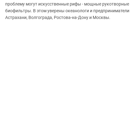
ЗАСТАВЛЯЕТ
проблему могут искусственные рифы - мощные рукотворные
Дагестан
КАВКАЗ ЗА ПАЛЕСТИНУ
биофильтры. В этом уверены океанологи и предприниматели
Ингушетия
ИНАКОМЫСЛИЕ В ЧЕЧНЕ
Астрахани, Волгограда, Ростова-на-Дону и Москвы.
Кабардино-Балкария
ПРЕСЛЕДОВАНИЕ АКТИВИСТОВ
МОБИЛИЗАЦИЯ И ПРОТЕСТЫ
Калмыкия
Карачаево-Черкесия
Краснодарский край
Нагорный Карабах
Российская Федерация
Ростовская область
Северная Осетия - Алания
СКФО
Ставропольский край
Чечня
Южная Осетия