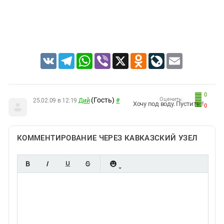
Южный Кавказ
ЮФО
VK
Telegram
WhatsApp
Viber
X
Odnoklassniki
LiveJournal
Email
0
(Гость)
Оценить:
25.02.09 в 12:19
Дий
#
Хочу под воду. Пустите!!!
0
КОММЕНТИРОВАНИЕ ЧЕРЕЗ КАВКАЗСКИЙ УЗЕЛ