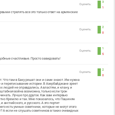
3
Оценить:
1
рвыми стрелять все это только ответ на армянские
2
Оценить:
0
1
Оценить:
5
подобные счастливые. Просто завидовать!
2
Оценить:
0
т. Что там в Баку решат они и сами знают. Им нужна
е и переписывание истории. В Азербайджане зреет
х людей не оправдались. А властям, и клану, и
штабная война возможна, только если трон
ачинать. Лучше про другое. Как вам интервью
естно Кремлю и так. Мне показалось, что Пашинян
 английского, и русского. А это портит
него есть умные советники, которые не могут этого
т? А если не слушать советников в таких очевидных