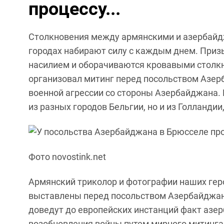
процессу...
Столкновения между армянскими и азербайд
городах набирают силу с каждым днем. Приз
насилием и оборачиваются кровавыми столкн
организовал митинг перед посольством Азер
военной агрессии со стороны Азербайджана.
из разных городов Бельгии, но и из Голландии
Фото novostink.net
Армянский триколор и фотографии наших геро
выставлены перед посольством Азербайджана
доведут до европейских инстанций факт азе
возобновления войны путем мирного митинга