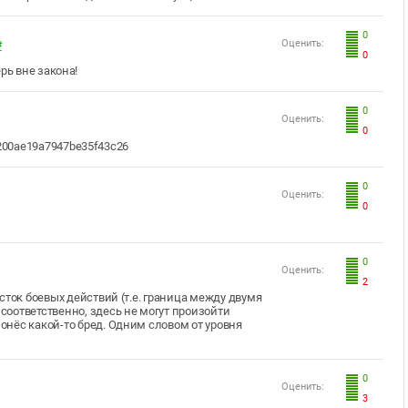
0
Оценить:
#
0
рь вне закона!
0
Оценить:
0
5f200ae19a7947be35f43c26
0
Оценить:
0
0
Оценить:
2
сток боевых действий (т.е. граница между двумя
оответственно, здесь не могут произойти
нёс какой-то бред. Одним словом от уровня
0
Оценить:
3