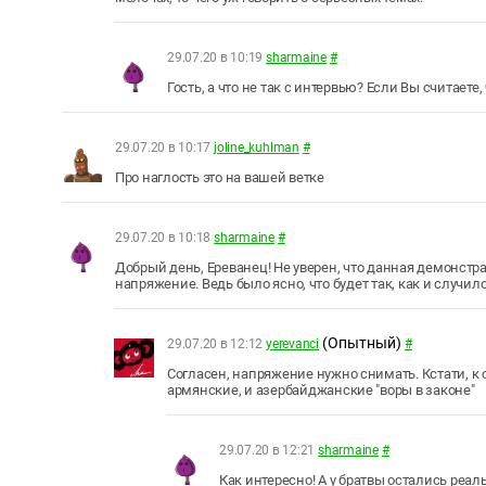
29.07.20 в 10:19
sharmaine
#
Гость, а что не так с интервью? Если Вы считаете,
29.07.20 в 10:17
joline_kuhlman
#
Про наглость это на вашей ветке
29.07.20 в 10:18
sharmaine
#
Добрый день, Ереванец! Не уверен, что данная демонстра
напряжение. Ведь было ясно, что будет так, как и случил
(Опытный)
29.07.20 в 12:12
yerevanci
#
Согласен, напряжение нужно снимать. Кстати, 
армянские, и азербайджанские "воры в законе"
29.07.20 в 12:21
sharmaine
#
Как интересно! А у братвы остались реа