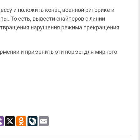
ессу и положить конец военной риторике и
ы. То есть, вывести снайперов с линии
дотвращения нарушения режима прекращения
рмении и применить эти нормы для мирного
atsApp
Viber
X
Odnoklassniki
LiveJournal
Email