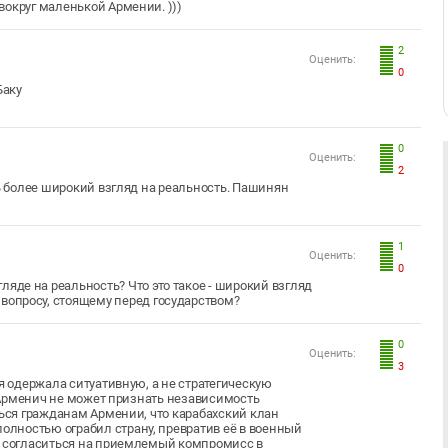
вокруг маленькой Армении. )))
2
Оценить:
0
Баку
0
Оценить:
2
ть более широкий взгляд на реальность. Пашинян
1
Оценить:
0
ляде на реальность? Что это такое - широкий взгляд
 вопросу, стоящему перед государством?
0
Оценить:
3
я одержала ситуативную, а не стратегическую
р Арменич не может признать независимость
ться гражданам Армении, что карабахский клан
лностью ограбил страну, превратив её в военный
то согласиться на приемлемый компромисс в