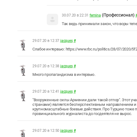
(Профессионал)
30.07.20 в 22:31
femina
Так ведь принимали закон, что воры тепе
29.07.20 в 12:37
jacques
#
Слабое интервью: https://www.rbc.ru/politics/28/07/2020/
29.07.20 в 12:38
jacques
#
Много пропагандизма в интервью.
29.07.20 в 12:41
jacques
#
"Вооруженные силы Армении дали такой отпор". Этот уча
странами) является бесперспективным направлением и с
крупномасштабные боевые действия. Про Турцию тоже по
провинциального журналиста до госдеятеля не вырос.
29.07.20 в 12:50
jacques
#