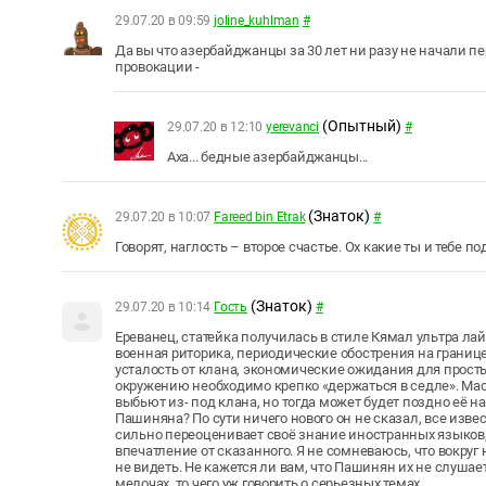
29.07.20 в 09:59
joline_kuhlman
#
Да вы что азербайджанцы за 30 лет ни разу не начали пе
провокации -
(Опытный)
29.07.20 в 12:10
yerevanci
#
Аха... бедные азербайджанцы...
(Знаток)
29.07.20 в 10:07
Fareed bin Etrak
#
Говорят, наглость – второе счастье. Ох какие ты и тебе 
(Знаток)
29.07.20 в 10:14
Гость
#
Ереванец, статейка получилась в стиле Кямал ультра лай
военная риторика, периодические обострения на границ
усталость от клана, экономические ожидания для просты
окружению необходимо крепко «держаться в седле». Мас
выбьют из- под клана, но тогда может будет поздно её н
Пашиняна? По сути ничего нового он не сказал, все изв
сильно переоценивает своё знание иностранных языков, и
впечатление от сказанного. Я не сомневаюсь, что вокруг 
не видеть. Не кажется ли вам, что Пашинян их не слушае
мелочах, то чего уж говорить о серьезных темах.