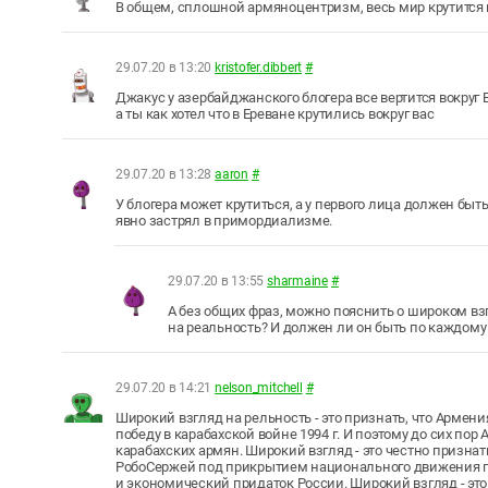
В общем, сплошной армяноцентризм, весь мир крутится 
29.07.20 в 13:20
kristofer.dibbert
#
Джакус у азербайджанского блогера все вертится вокруг 
а ты как хотел что в Ереване крутились вокруг вас
29.07.20 в 13:28
aaron
#
У блогера может крутиться, а у первого лица должен бы
явно застрял в примордиализме.
29.07.20 в 13:55
sharmaine
#
А без общих фраз, можно пояснить о широком взг
на реальность? И должен ли он быть по каждому
29.07.20 в 14:21
nelson_mitchell
#
Широкий взгляд на рельность - это признать, что Армени
победу в карабахской войне 1994 г. И поэтому до сих по
карабахских армян. Широкий взгляд - это честно призна
РобоСержей под прикрытием национального движения по
и экономический придаток России. Широкий взгляд - э