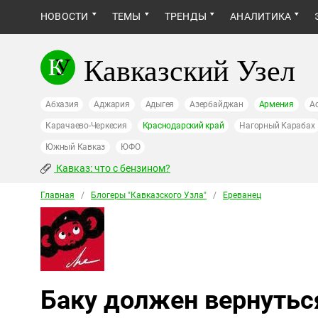
НОВОСТИ
ТЕМЫ
ТРЕНДЫ
АНАЛИТИКА
Кавказский Узел
Абхазия
Аджария
Адыгея
Азербайджан
Армения
А
Карачаево-Черкесия
Краснодарский край
Нагорный Карабах
Южный Кавказ
ЮФО
Кавказ: что с бензином?
Главная
/
Блогеры "Кавказского Узла"
/
Ереванец
Баку должен вернутьс