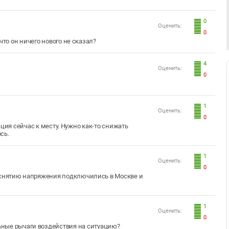
0
Оценить:
0
 что он ничего нового не сказал?
4
Оценить:
0
1
Оценить:
0
ция сейчас к месту. Нужно как-то снижать
ось.
1
Оценить:
0
к снятию напряжения подключились в Москве и
1
Оценить:
0
льные рычаги воздействия на ситуацию?