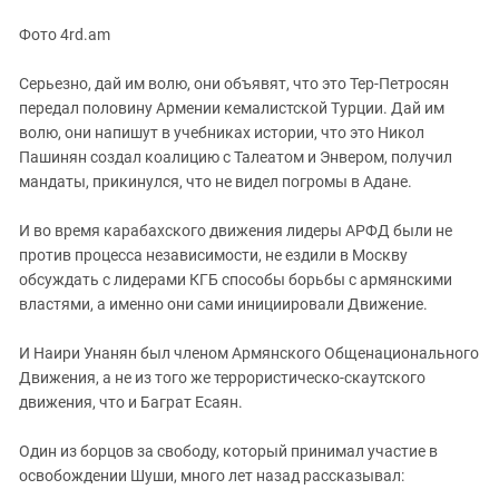
Южный Кавказ
Фото 4rd.am
ЮФО
Серьезно, дай им волю, они объявят, что это Тер-Петросян
передал половину Армении кемалистской Турции. Дай им
волю, они напишут в учебниках истории, что это Никол
Пашинян создал коалицию с Талеатом и Энвером, получил
мандаты, прикинулся, что не видел погромы в Адане.
И во время карабахского движения лидеры АРФД были не
против процесса независимости, не ездили в Москву
обсуждать с лидерами КГБ способы борьбы с армянскими
властями, а именно они сами инициировали Движение.
И Наири Унанян был членом Армянского Общенационального
Движения, а не из того же террористическо-скаутского
движения, что и Баграт Есаян.
Один из борцов за свободу, который принимал участие в
освобождении Шуши, много лет назад рассказывал: