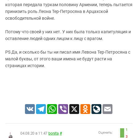
которая передала туркам половину Армении, теперь пытается
принизить роль Леона Тер-Петросяна в Арцахской
освободительной войне.
Потому что своей у них нет. У них была только капитуляция и
оставление людей одних лицом к лицу с врагом.
PS Да, и сколько бы ты ни писал имя Левона Тер-Петросяна с
малой буквы, от этого ваши имена не будут расти на
страницах истории.
VK
Telegram
WhatsApp
Viber
X
Odnoklassniki
LiveJournal
Email
1
Оценить:
04.08.20 в 11:47
bonita
#
3