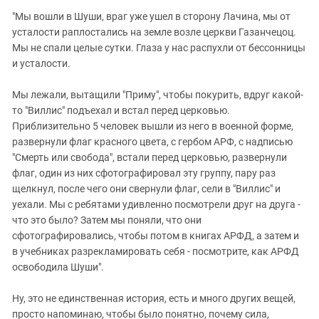
"Мы вошли в Шуши, враг уже ушел в сторону Лачина, мы от
усталости раплостались на земле возле церкви Газанчецоц.
Мы не спали целые сутки. Глаза у нас распухли от бессонницы
и усталости.
Мы лежали, вытащили "Приму", чтобы покурить, вдруг какой-
то "Виллис" подъехал и встал перед церковью.
Приблизительно 5 человек вышли из него в военной форме,
развернули флаг красного цвета, с гербом АРФ, с надписью
"Смерть или свобода", встали перед церковью, развернули
флаг, один из них сфотографировал эту группу, пару раз
щелкнул, после чего они свернули флаг, сели в "Виллис" и
уехали. Мы с ребятами удивленно посмотрели друг на друга -
что это было? Затем мы поняли, что они
сфотографировались, чтобы потом в книгах АРФД, а затем и
в учебниках разрекламировать себя - посмотрите, как АРФД
освободила Шуши".
Ну, это не единственная история, есть и много других вещей,
просто напоминаю, чтобы было понятно, почему сила,