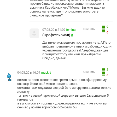
прочие бывшие персидские владения заселить
армян из Карабаха, и что? Может Вы мне дадите
ссылку на текст, где что то можно усмотреть
смешное про армян?
0
Оценить:
07.08.20 в 21:09
femina
0
(Профессионал)
#
Да, ничего смешного про армян нету. А Петр
выбрал правильно - умных и работящих, для
укрепления государства! Азербайджанцев
плющит от того, что ими пренебрегли.
Обидно, да-а-а!
2
Оценить:
04.08.20 в 16:09
mack
#
0
осман вилсон в советское время армяне по офицерскому
составу были на 2 месте после славян .
османы твои служили в строй бате из оружия давали только
лопатку
только из одной армянской деревни вышло 2 маршала и 5
генералов
а вы кто осман торгаш и директор рынка если не турки вы
сейчас у армян абрикосы собирали бы