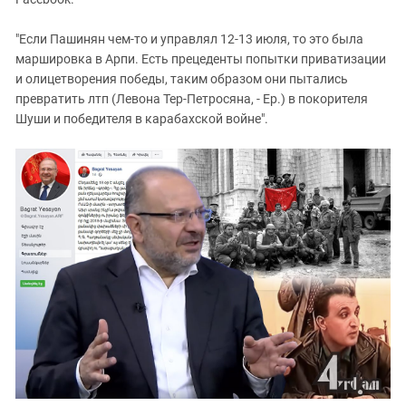
ЗАСТАВЛЯЕТ
Дагестан
КАВКАЗ ЗА ПАЛЕСТИНУ
"Если Пашинян чем-то и управлял 12-13 июля, то это была
Ингушетия
ИНАКОМЫСЛИЕ В ЧЕЧНЕ
маршировка в Арпи. Есть прецеденты попытки приватизации
Кабардино-Балкария
ПРЕСЛЕДОВАНИЕ АКТИВИСТОВ
и олицетворения победы, таким образом они пытались
МОБИЛИЗАЦИЯ И ПРОТЕСТЫ
превратить лтп (Левона Тер-Петросяна, - Ер.) в покорителя
Калмыкия
Шуши и победителя в карабахской войне".
Карачаево-Черкесия
Краснодарский край
Нагорный Карабах
Российская Федерация
Ростовская область
Северная Осетия - Алания
СКФО
Ставропольский край
Чечня
Южная Осетия