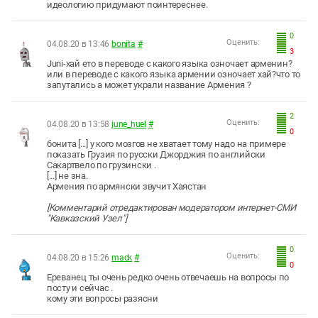
идеологию придумают поинтереснее.
0
Оценить:
04.08.20 в 13:46
bonita
#
3
Juni-хай ето в переводе с какого языка озночает арменин?
или в переводе с какого языка армении озночает хай?что то
запутались а может украли название Армения ?
2
Оценить:
04.08.20 в 13:58
june_huel
#
0
бонита [...] у кого мозгов не хватает тому надо на примере
показать Грузия по русски Джорджия по английски
Сакартвело по грузински .
[...] не зна.
Армения по армянски звучит Хаястан
[Комментарий отредактирован модератором интернет-СМИ
"Кавказский Узел"]
0
Оценить:
04.08.20 в 15:26
mack
#
0
Ереванец ты очень редко очень отвечаешь на вопросы по
посту и сейчас .
кому эти вопросы разясни