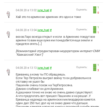
1
Оценить:
04.08.20 в 13:02
june_huel
#
0
Хай это по армянски армянин это одно и тоже
1
Оценить:
04.08.20 в 13:04
june_huel
#
1
восов Ларс всегда открыт и если в Армению поедут все
армяне то вам еще хуже им понадобится еще земли и
придется опять [...]
[Комментарий отредактирован модератором интернет-СМИ
"Кавказский Узел"]
1
Оценить:
04.08.20 в 13:13
june_huel
#
3
Ереванец а кому ты ПС обращаешь.
Если Тер Петросян выграл войну то он добровольно в
отставку не ушел бы
Пашинян очень похож на ТерПетросяна.
Думаю слабоват он для Армении.
А дашнаки точно не знаю но очень давно существуют.
А что предлогать вот пришел Пашинян и на решал .У
Ереванца надежда на армянских милиардеров кажется.
один дал 250 тыс дол ну не знаю даже что дальше.
Пашинян кажется написал книгу о позорной судьбе армян