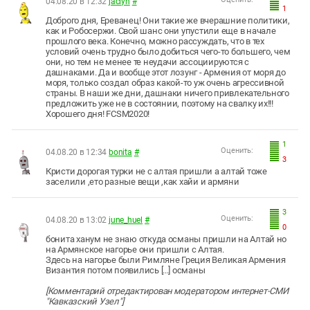
04.08.20 в 12:32
jaclyn
#
1
Доброго дня, Ереванец! Они такие же вчерашние политики,
как и Робосержи. Свой шанс они упустили еще в начале
прошлого века. Конечно, можно рассуждать, что в тех
условий очень трудно было добиться чего-то большего, чем
они, но тем не менее те неудачи ассоциируются с
дашнаками. Да и вообще этот лозунг - Армения от моря до
моря, только создал образ какой-то уж очень агрессивной
страны. В наши же дни, дашнаки ничего привлекательного
предложить уже не в состоянии, поэтому на свалку их!!!
Хорошего дня! FCSM2020!
1
Оценить:
04.08.20 в 12:34
bonita
#
3
Кристи дорогая турки не с алтая пришли а алтай тоже
заселили ,ето разные вещи ,как хайи и армяни
3
Оценить:
04.08.20 в 13:02
june_huel
#
0
бонита ханум не знаю откуда османы пришли на Алтай но
на Армянское нагорье они пришли с Алтая.
Здесь на нагорье были Римляне Греция Великая Армения
Византия потом появились [...] османы
[Комментарий отредактирован модератором интернет-СМИ
"Кавказский Узел"]