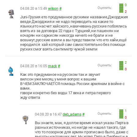
0
Оценить:
04.08.20 в 15:49
wilson
#
2
Juni-Грузия ето продуманное рускими название,Джорджия
везде Джорджия и не надо переводить на какие то
языки,ето насчет хайского ,нахичевань русские побоялись
взять из за договора 22 года с Турцией,ни пашенян ни
кочарян ни саркисян никогда ничего не брали и не
возьмут,русские взяли а вы представили что ето хайи,ещё
неродился хай который сам самостоятельно без помощи
руских смог взять сантиметр чужой земли
2
Оценить:
04.08.20 в 16:05
mack
#
0
Как это придуманое на русском так и звучит
вилсон уже месяц у меня вопрос к вашим
В ЧЕМ ЗАКЛЮЧАЕТСЯ помощь России армянам в войне с
вами.
говори конретно без воды 17 века и петра первого
жду ответа
1
Оценить:
04.08.20 в 16:47
deb_adams
#
0
Вы знаете, мак, я долгое время искал указы Перта в
разных источниках, но нигде не нашел такого, где
что то позорное для армян прописано было, даже с
высоты настоящих лет. Ну хотел Петр в Дербент и в