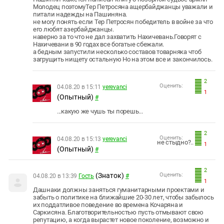
Молодец поэтомуТер Петросяна ащербайджанцы уважали и
питали надежды на Пашиняна.
не могу понять если Тер Петросян победитель в войне за что
его любят азербайджанцы.
наверно за то что не дал захватить Нахичевань.Говорят с
Нахичевани в 90 годах все богатые сбежали.
а бедным запустили несколько составов товарняка чтоб
загрущить нищету остальную Но на этом все и закончилось.
2
Оценить:
04.08.20 в 15:11
yerevanci
1
(Опытный)
#
...какую же чушь ты порешь...
2
Оценить:
04.08.20 в 15:13
yerevanci
не стыдно?..
1
(Опытный)
#
2
(Знаток)
Оценить:
04.08.20 в 13:39
Гость
#
1
Дашнаки должны заняться гуманитарными проектами и
забыть о политике на ближайшие 20-30 лет, чтобы забылось
их поддатливое поведение во времена Кочаряна и
Саркисяна. Благотворительностью пусть отмывают свою
репутацию, а когда вырастет новое поколение, возможно и