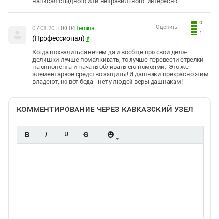
написал стыдного или неправильного интересно
0
Оценить:
07.08.20 в 00:04
femina
1
(Профессионал)
#
Когда похвалиться нечем да и вообще про свои дела-
делишки лучше помалкивать, то лучше перевести стрелки
на оппонента и начать обливать его помоями. Это же
элементарное средство защиты! И дашнаки прекрасно этим
владеют, но вот беда - нет у людей веры дашнакам!
КОММЕНТИРОВАНИЕ ЧЕРЕЗ КАВКАЗСКИЙ УЗЕЛ