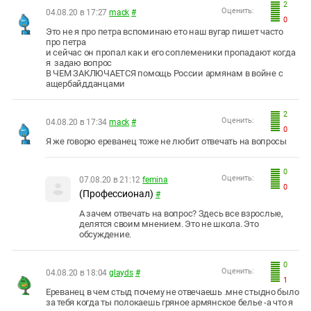
2
Оценить:
04.08.20 в 17:27
mack
#
0
Это не я про петра вспоминаю ето наш вугар пишет часто
про петра
и сейчас он пропал как и его соплеменики пропадают когда
я задаю вопрос
В ЧЕМ ЗАКЛЮЧАЕТСЯ помощь России армянам в войне с
ащербайдданцами
2
Оценить:
04.08.20 в 17:34
mack
#
0
Я же говорю ереванец тоже не любит отвечать на вопросы
0
Оценить:
07.08.20 в 21:12
femina
0
(Профессионал)
#
А зачем отвечать на вопрос? Здесь все взрослые,
делятся своим мнением. Это не школа. Это
обсуждение.
0
Оценить:
04.08.20 в 18:04
glayds
#
1
Ереванец в чем стыд почему не отвечаешь .мне стыдно было
за тебя когда ты полокаешь гряное армянское белье -а что я