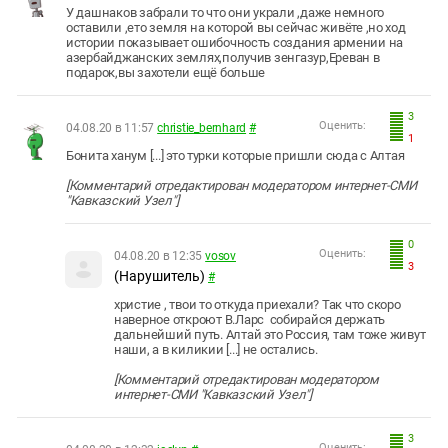
У дашнаков забрали то что они украли ,даже немного
оставили ,ето земля на которой вы сейчас живёте ,но ход
истории показывает ошибочность создания армении на
азербайджанских землях,получив зенгазур,Ереван в
подарок,вы захотели ещё больше
3
Оценить:
04.08.20 в 11:57
christie_bernhard
#
1
Бонита ханум [...] это турки которые пришли сюда с Алтая
[Комментарий отредактирован модератором интернет-СМИ
"Кавказский Узел"]
0
Оценить:
04.08.20 в 12:35
vosov
3
(Нарушитель)
#
христие , твои то откуда приехали? Так что скоро
наверное откроют В.Ларс собирайся держать
дальнейший путь. Алтай это Россия, там тоже живут
наши, а в киликии [...] не остались.
[Комментарий отредактирован модератором
интернет-СМИ "Кавказский Узел"]
3
Оценить: