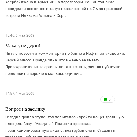
Южный Кавказ
Азербайджана и Армении на переговоры. Вашингтонские
посиделки состоятся в канун назначенной на 7 мая пражской
ЮФО
встречи Ильхама Алиева и Сер...
15:46, 3 мая 2009
Макар, не дерзи!
Читаю новости и комментарии по бойне в Нефтяной академии.
Версий много. Правда одна. Кто именно ее знает?
Правохранительные органы должны знать, раз так публично
повелись на версию о маньяке-одиноч...
14:57, 1 мая 2009
6
Вопрос на засыпку
Сегодня группа студентов попыталась пройти на центральную
площадь Баку - "Азадлыг". Полиция пресекла
несанкционированную акцию. Без грубой силы. Студенты