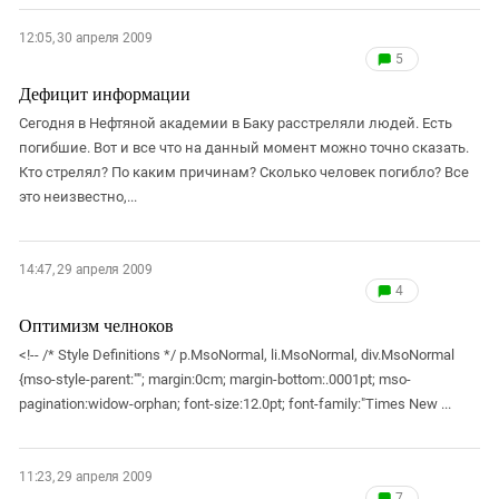
12:05, 30 апреля 2009
5
Дефицит информации
Сегодня в Нефтяной академии в Баку расстреляли людей. Есть
погибшие. Вот и все что на данный момент можно точно сказать.
Кто стрелял? По каким причинам? Сколько человек погибло? Все
это неизвестно,...
14:47, 29 апреля 2009
4
Оптимизм челноков
<!-- /* Style Definitions */ p.MsoNormal, li.MsoNormal, div.MsoNormal
{mso-style-parent:""; margin:0cm; margin-bottom:.0001pt; mso-
pagination:widow-orphan; font-size:12.0pt; font-family:"Times New ...
11:23, 29 апреля 2009
7