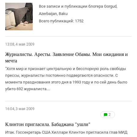
ЗАСТАВЛЯЕТ
Дагестан
Все записи и публикации блогера Gorgud,
КАВКАЗ ЗА ПАЛЕСТИНУ
Azerbaijan, Baku
Ингушетия
ИНАКОМЫСЛИЕ В ЧЕЧНЕ
Всего публикаций: 1752
Кабардино-Балкария
ПРЕСЛЕДОВАНИЕ АКТИВИСТОВ
МОБИЛИЗАЦИЯ И ПРОТЕСТЫ
Калмыкия
Карачаево-Черкесия
13:08, 4 мая 2009
Краснодарский край
Журналисты. Аресты. Заявление Обамы. Мои ожидания и
мечта
Нагорный Карабах
"Хотя мир и признает центральную и бесспорную роль свободы
Российская Федерация
прессы, журналисты постоянно подвергаются опасности. С
Ростовская область
момента празднования этого дня в 1993 году и по сей день было
убито 692 журналиста....
Северная Осетия - Алания
СКФО
16:04, 3 мая 2009
Ставропольский край
2
Чечня
Клинтон пригласила. Бабаджана "ушли"
Южная Осетия
Итак. Госсекретарь США Хиллари Клинтон пригласила глав МИД