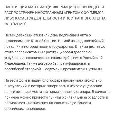
ЗАСТАВЛЯЕТ
Дагестан
НАСТОЯЩИЙ МАТЕРИАЛ (ИНФОРМАЦИЯ) ПРОИЗВЕДЕН И
КАВКАЗ ЗА ПАЛЕСТИНУ
Ингушетия
РАСПРОСТРАНЕН ИНОСТРАННЫМ АГЕНТОМ ООО “МЕМО”,
ИНАКОМЫСЛИЕ В ЧЕЧНЕ
ЛИБО КАСАЕТСЯ ДЕЯТЕЛЬНОСТИ ИНОСТРАННОГО АГЕНТА
Кабардино-Балкария
ПРЕСЛЕДОВАНИЕ АКТИВИСТОВ
ООО “МЕМО”.
МОБИЛИЗАЦИЯ И ПРОТЕСТЫ
Калмыкия
Не так давно мы отметили день подписания акта о
Карачаево-Черкесия
независимости Южной Осетии. На мой взгляд, важнейший
Краснодарский край
праздник в истории нашего государства. Дней за десять до
этого парламентом был ратифицирован договор об
Нагорный Карабах
углублении союзнического взаимодействия с Российской
Российская Федерация
Федерацией. Также договор был ратифицирован и
Ростовская область
российской стороной - Госдумой и президентом Путиным.
Северная Осетия - Алания
На этом фоне в нашей блогосфере прозвучало несколько
СКФО
выступлений, в которых говорилось о некоем ущемлении
нашей независимости статьями данного договора. В качестве
Ставропольский край
примера можно привести пункты о снятия ценза оседлости и
Чечня
возможности назначения на ключевые должности
Южная Осетия
российских чиновников.