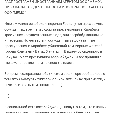
РАСПРОСТРАНЕН ИНОСТРАННЫМ АГЕНТОМ ООО “МЕМО”,
ЗАСТАВЛЯЕТ
Дагестан
ЛИБО КАСАЕТСЯ ДЕЯТЕЛЬНОСТИ ИНОСТРАННОГО АГЕНТА
КАВКАЗ ЗА ПАЛЕСТИНУ
Ингушетия
ООО “МЕМО”.
ИНАКОМЫСЛИЕ В ЧЕЧНЕ
Кабардино-Балкария
ПРЕСЛЕДОВАНИЕ АКТИВИСТОВ
Ильхам Алиев освободил, передав Еревану четырех армян,
МОБИЛИЗАЦИЯ И ПРОТЕСТЫ
Калмыкия
осужденных военным судом за преступления в Карабахе.
Трое из них несущественные люди, они азербайджанцам не
Карачаево-Черкесия
интересны. Но четвертый, осужденный за доказанные
Краснодарский край
преступления в Карабахе, убивавший там мирных жителей
Нагорный Карабах
города Ходжалы - Вагиф Хачатрян. Выдачу осужденного в
Баку на 15 лет преступника азербайджанцы восприняли с
Российская Федерация
гневом, направленным на свою же власть.
Ростовская область
Во время содержания в бакинском изоляторе сообщалось о
Северная Осетия - Алания
том, что Хачатурян тяжело больной, чуть ли не при смерти, и
СКФО
лечится в закрытом госпитале. [...]
Ставропольский край
[...]
Чечня
Южная Осетия
В социальной сети азербайджанцы пишут о том, что в наших
тюрьмах томятся журналисты, политики, общественные