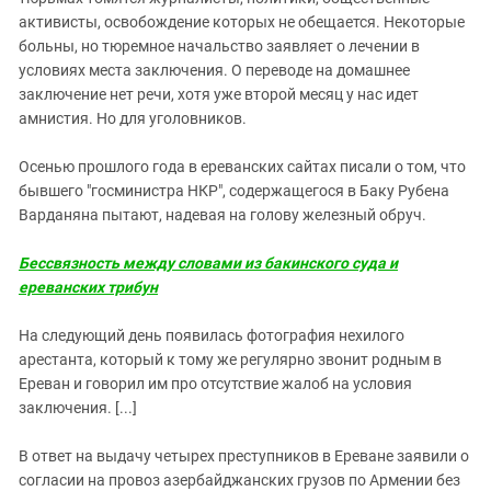
Южный Кавказ
активисты, освобождение которых не обещается. Некоторые
ЮФО
больны, но тюремное начальство заявляет о лечении в
условиях места заключения. О переводе на домашнее
заключение нет речи, хотя уже второй месяц у нас идет
амнистия. Но для уголовников.
Осенью прошлого года в ереванских сайтах писали о том, что
бывшего "госминистра НКР", содержащегося в Баку Рубена
Варданяна пытают, надевая на голову железный обруч.
Бессвязность между словами из бакинского суда и
ереванских трибун
На следующий день появилась фотография нехилого
арестанта, который к тому же регулярно звонит родным в
Ереван и говорил им про отсутствие жалоб на условия
заключения. [...]
В ответ на выдачу четырех преступников в Ереване заявили о
согласии на провоз азербайджанских грузов по Армении без