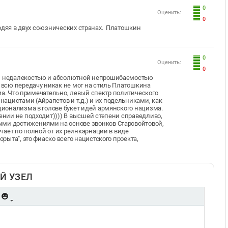
0
Оценить:
0
одяя в двух союзнических странах. Платошкин
0
Оценить:
0
ой недалекостью и абсолютной непрошибаемостью
т всю передачу никак не мог на стиль Платошкина
дома. Что примечательно, левый спектр политического
ацистами (Айрапетов и т.д.) и их подельниками, как
ационализма в голове букет идей армянского нацизма.
мении не подходит)))) В высшей степени справедливо,
ыми достижениями на основе звонков Старовойтовой,
учает по полной от их реинкарнации в виде
орыта", это фиаско всего нацистского проекта,
Й УЗЕЛ