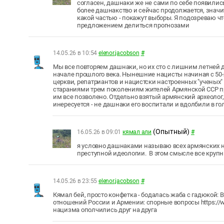
согласен, дашнаки же не сами по себе появили
более дашнакство и сейчас продолжается, значи
какой частью - покажут выборы. Я подозреваю чт
предложением делиться прогнозами
14.05.26 в 10:54
elenor.jacobson
#
Мы все повторяем дашнаки, но их сто с лишним летней д
начале прошлого века. Нынешние нацисты начиная с 50
церкви, репатриантов и нацистски настроенных "ученых"
стараниями трем поколениям жителей Армянской ССР пр
им все позволено. Отдельно взятый армянский археолог
инересуется - не дашнаки его воспитали и вдолбили в го
(Опытный)
16.05.26 в 09:01
кямал али
#
я условно дашнаками называю всех армянских н
преступной идеологии. В этом смысле все кру
14.05.26 в 23:55
elenor.jacobson
#
Кямал бей, просто конфетка - бодалась жаба с гадюкой
отношений России и Армении: спорные вопросы https://
нацизма ополчились друг на друга