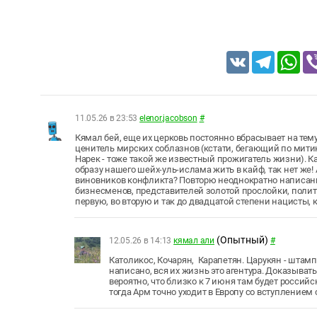
VK
Telegram
Wh
11.05.26 в 23:53
elenor.jacobson
#
Кямал бей, еще их церковь постоянно вбрасывает на тем
ценитель мирских соблазнов (кстати, бегающий по мит
Нарек - тоже такой же известный прожигатель жизни). 
образу нашего шейх-уль-ислама жить в кайф, так нет же!
виновников конфликта? Повторю неоднократно написанн
бизнесменов, представителей золотой прослойки, политик
первую, во вторую и так до двадцатой степени нацисты,
(Опытный)
12.05.26 в 14:13
кямал али
#
Католикос, Кочарян, Карапетян. Царукян - штамп
написано, вся их жизнь это агентура. Доказыват
вероятно, что близко к 7 июня там будет россий
тогда Арм точно уходит в Европу со вступлением 