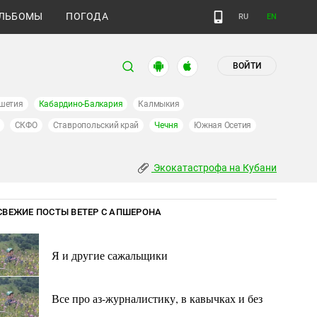
ЛЬБОМЫ
ПОГОДА
RU
EN
ВОЙТИ
шетия
Кабардино-Балкария
Калмыкия
СКФО
Ставропольский край
Чечня
Южная Осетия
Экокатастрофа на Кубани
СВЕЖИЕ ПОСТЫ ВЕТЕР С АПШЕРОНА
Я и другие сажальщики
Все про аз-журналистику, в кавычках и без