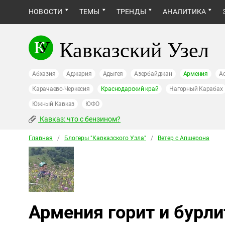
НОВОСТИ
ТЕМЫ
ТРЕНДЫ
АНАЛИТИКА
Кавказский Узел
Абхазия
Аджария
Адыгея
Азербайджан
Армения
А
Карачаево-Черкесия
Краснодарский край
Нагорный Карабах
Южный Кавказ
ЮФО
Кавказ: что с бензином?
Главная
/
Блогеры "Кавказского Узла"
/
Ветер с Апшерона
Армения горит и бурли