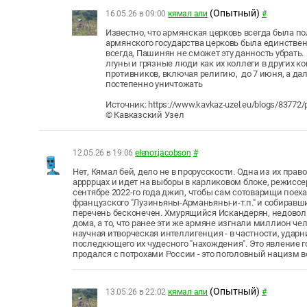
(Опытный)
16.05.26 в 09:00
кямал али
#
Известно, что армянская церковь всегда была по
армянского государства церковь была единстве
всегда, Пашинян не сможет эту данность убрать
лгуны и грязные люди как их коллеги в других 
противников, включая религию, до 7 июня, а дал
постепенно уничтожать
Источник: https://www.kavkaz-uzel.eu/blogs/83772/
© Кавказский Узел
12.05.26 в 19:06
elenor.jacobson
#
Нет, Кямал бей, дело не в прорусскости. Одна из их пра
аррррцах и идет на выборы в карликовом блоке, режисс
сентябре 2022-го года джип, чтобы сам сотоварищи поеха
французского "Лузиньяны-Арманьяны-и-т.п." и собиравши
перечень бесконечен. Хмурящийся Искандерян, недоволь
дома, а то, что ранее эти же армяне изгнали миллион че
научная итворческая интеллигенция - в частности, удар
последкющего их чудесного "нахождения". Это явление г
продался с потрохами России - это поголовный нацизм в
(Опытный)
13.05.26 в 22:02
кямал али
#