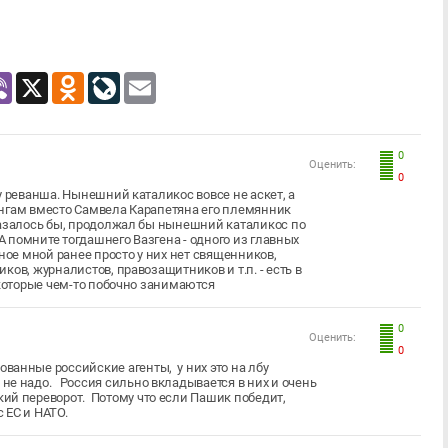
atsApp
Viber
X
Odnoklassniki
LiveJournal
Email
0
Оценить:
0
у реванша. Нынешний каталикос вовсе не аскет, а
ингам вместо Самвела Карапетяна его племянник
Казалось бы, продолжал бы нынешний каталикос по
 А помните тогдашнего Вазгена - одного из главных
ое мной ранее просто у них нет священников,
ов, журналистов, правозащитников и т.п. - есть в
 которые чем-то побочно занимаются
0
Оценить:
0
ованные российские агенты, у них это на лбу
ь не надо. Россия сильно вкладывается в них и очень
ский переворот. Потому что если Пашик победит,
с ЕС и НАТО.