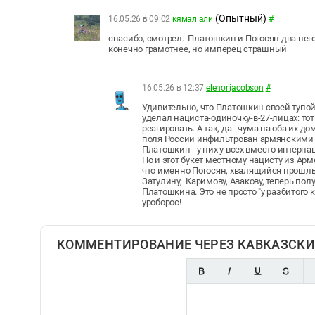
(Опытный)
16.05.26 в 09:02
кямал али
#
спасибо, смотрел. Платошкин и Погосян два нег
конечно грамотнее, но имперец страшный
16.05.26 в 12:37
elenor.jacobson
#
Удивительно, что Платошкин своей туп
уделал нациста-одиночку-в-27-лицах: то
реагировать. А так, да - чума на оба их 
поля России инфильтрован армянскими н
Платошкин - у них у всех вместо интерн
Но и этот букет местному нацисту из Ар
что именно Погосян, хвалящийся прошл
Затулину, Каримову, Авакову, теперь пол
Платошкина. Это не просто "у разбитого к
уроборос!
КОММЕНТИРОВАНИЕ ЧЕРЕЗ КАВКАЗСКИ