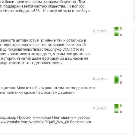
сь а были политическим заказом общества. Тем
т, поддерживается частью общества. Но вопрос
о Никол победит с 62%. Напишу об этом статейку с
0
Оценить:
0
авности активность и влияние так и остались в
-х годов прошлого века воспитывались смычкой
 под покровительством спецслужб СССР. Это их
омывали мозги на предмет, что им все должны и
, историк, генетик даже программой дашнаков не
лову ненависть и всдозволенность.
0
Оценить:
0
ацистов. Можно не быть дашнаком но следовать это
пные политики кроме Пашика там дашнаки
0
Оценить:
0
: Владимир Погосян и Николай Платошкин — разбор
www.youtube.com/watch?v=7QA6l_Ww_gk Все оттенки