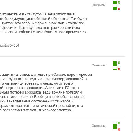
0
Оценить:
0
литическим институтом, в века отсутствия
нной аккумулирующей силой общества. Так будет
. Притом, что главные армянские попы такие же
конфессиях. Пашику надо нейтрализовать всех
ьше если победит у него будет много времени их
posts/67651
0
Оценить:
0
возащитниц, сидевшая еще при Союзе, дерет горло за
ер из группки наследника сасныцрер, искавший в
ть на границу воевать, млеющий от всего
й подписи за вхохжение Армении в ЕС - этот
ный потерей арррцаха, ведь армяне потеряли
ловек - это неважно. Вообще вся их оболваненная
ники закапывания состаренных хачкаров и
ораздо шире, той политической прослойки, кто
о всех сегментах политического спектра.
0
Оценить:
0