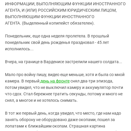
ЗАСТАВЛЯЕТ
ИНФОРМАЦИИ, ВЫПОЛНЯЮЩИМ ФУНКЦИИ ИНОСТРАННОГО
Дагестан
КАВКАЗ ЗА ПАЛЕСТИНУ
АГЕНТА, И (ИЛИ) РОССИЙСКИМ ЮРИДИЧЕСКИМ ЛИЦОМ,
Ингушетия
ИНАКОМЫСЛИЕ В ЧЕЧНЕ
ВЫПОЛНЯЮЩИМ ФУНКЦИИ ИНОСТРАННОГО
АГЕНТА. (Выделенный копипейст обязателен).
Кабардино-Балкария
ПРЕСЛЕДОВАНИЕ АКТИВИСТОВ
МОБИЛИЗАЦИЯ И ПРОТЕСТЫ
Калмыкия
Понедельник, еще одна неделя пролетела. В прошлый
Карачаево-Черкесия
понедельник свой день рожденья праздновал - 45 лет
исполнилось...
Краснодарский край
Нагорный Карабах
Вчера, на границе в Варденисе застрелили нашего солдата...
Российская Федерация
Мало про войну пишу, видео еще меньше, хотя и была со мной
Ростовская область
камера. В первый
день на фронте
снял два-три эпизода,
Северная Осетия - Алания
потом увидел, что не выключил камеру и аккумулятор почти
что сдох. Стал бережнее тратить секунды, потому и много не
СКФО
снял, а многое и не хотелось снимать.
Ставропольский край
В тот же первый день, когда увидел, что место, где нам надо
Чечня
занять оборону не оборудовано даже окопами, пошел за
Южная Осетия
лопатами к ближайшим окопам. Страшная картина