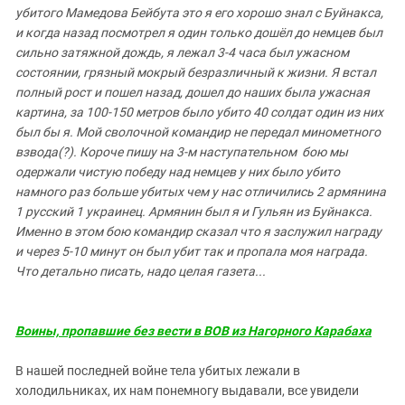
убитого Мамедова Бейбута это я его хорошо знал с Буйнакса,
и когда назад посмотрел я один только дошёл до немцев был
сильно затяжной дождь, я лежал 3-4 часа был ужасном
состоянии, грязный мокрый безразличный к жизни. Я встал
полный рост и пошел назад, дошел до наших была ужасная
картина, за 100-150 метров было убито 40 солдат один из них
был бы я. Мой сволочной командир не передал минометного
взвода(?). Короче пишу на 3-м наступательном бою мы
одержали чистую победу над немцев у них было убито
намного раз больше убитых чем у нас отличились 2 армянина
1 русский 1 украинец. Армянин был я и Гульян из Буйнакса.
Именно в этом бою командир сказал что я заслужил награду
и через 5-10 минут он был убит так и пропала моя награда.
Что детально писать, надо целая газета...
Воины, пропавшие без вести в ВОВ из Нагорного Карабаха
В нашей последней войне тела убитых лежали в
холодильниках, их нам понемногу выдавали, все увидели