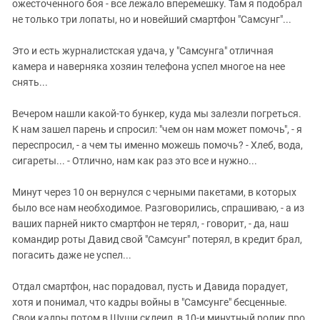
Южный Кавказ
ожесточенного боя - все лежало вперемешку. Там я подобрал
не только три лопаты, но и новейший смартфон "Самсунг"...
ЮФО
Это и есть журналистская удача, у "Самсунга" отличная
камера и наверняка хозяин телефона успел многое на нее
снять...
Вечером нашли какой-то бункер, куда мы залезли погреться.
К нам зашел парень и спросил: "чем он нам может помочь", - я
переспросил, - а чем ты именно можешь помочь? - Хлеб, вода,
сигареты... - Отлично, нам как раз это все и нужно...
Минут через 10 он вернулся с черными пакетами, в которых
было все нам необходимое. Разговорились, спрашиваю, - а из
ваших парней никто смартфон не терял, - говорит, - да, наш
командир роты Давид свой "Самсунг" потерял, в кредит брал,
погасить даже не успел...
Отдал смартфон, нас порадовал, пусть и Давида порадует,
хотя и понимал, что кадры войны в "Самсунге" бесценные.
Свои кадры потом в Шуши склеил, в 10-и минутный ролик про