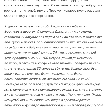
Отечественной. Вот отрывок, автор писал другу, тоже
фронтовику, раненому пулей. Он не знал, что когда нибудь эти
воспоминания опубликуют. Письмо писалось после развала
СССР, потому и все откровенно.
Я думал что встречусь с тобой и расскажу тебе моих
фронтовых дорогах. Я попал на фронт и тут же команда
готовится к наступлению рядом со мной кто был, я сказал это
преступный приказ, полковники считали что это свежая сила
надо бросить в бой, свежая но неопытная, что вы думаете
пошли в наступление 2 взвода 70 с лишним солдат, целый
день продвинулись 600-700 метров, дошли до немецких
позиций, и легли там когда начало темнеть , солдаты начали
отступать, потеряли 30 человек убитыми. Только один был
ранен, отступление это были трусость, надо было
командованию окопаться, это была бы сила, но такой
команды не было и все отступали. На второй день командир
роты появился и тоже командовал готовиться к наступлению
и мне приказал ты иди вперед это считай мне повезло. Огонь
немцев было интенсивно чем вчера я сделал короткие
перебежки и дошел до вражеских позиций и лег рядом с телом