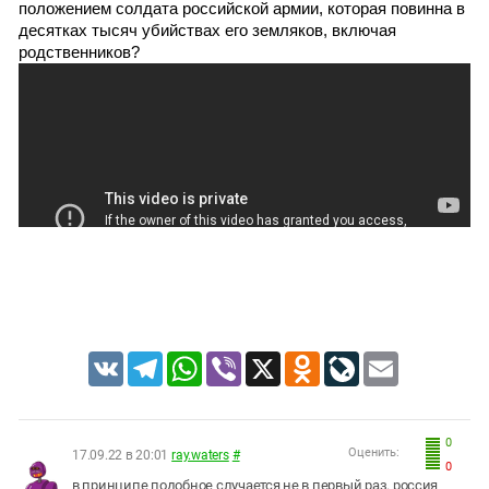
положением солдата российской армии, которая повинна в 
десятках тысяч убийствах его земляков, включая 
родственников? 
VK
Telegram
WhatsApp
Viber
X
Odnoklassniki
LiveJournal
Email
0
Оценить:
17.09.22 в 20:01
ray.waters
#
0
в принципе подобное случается не в первый раз. россия