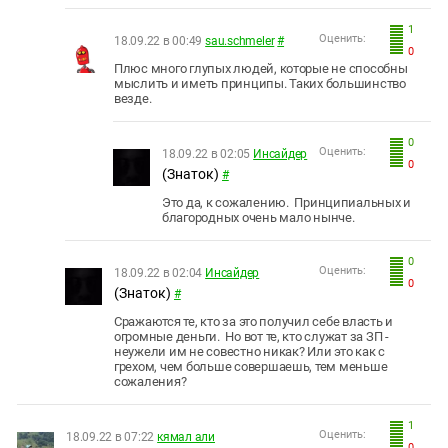
1
Оценить:
18.09.22 в 00:49
sau.schmeler
#
0
Плюс много глупых людей, которые не способны
мыслить и иметь принципы. Таких большинство
везде.
0
Оценить:
18.09.22 в 02:05
Инсайдер
0
(Знаток)
#
Это да, к сожалению. Принципиальных и
благородных очень мало нынче.
0
Оценить:
18.09.22 в 02:04
Инсайдер
0
(Знаток)
#
Сражаются те, кто за это получил себе власть и
огромные деньги. Но вот те, кто служат за ЗП -
неужели им не совестно никак? Или это как с
грехом, чем больше совершаешь, тем меньше
сожаления?
1
Оценить:
18.09.22 в 07:22
кямал али
0