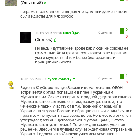
(Опытный)
#
неграмотность виной, специально культивируемая, чтобы
были идиоты для мясорубок
0
Оценить:
18.09.22 в 22:38
Инсайдер
0
(Знаток)
#
Но ведь идут также и вроде как люди не совсем не
грамотные. Хотя грамотность конечно не гарантия
ума и мудрости. И тем более благородства и
принципиальности.
1
Оценить:
18.09.22 в 08:59
tyson.connelly
#
0
Видел в Ютубе ролик, где Закаев и командование ОБОН
встречается с этим попавшим в плен к украинцам
Мусихановым. Закаев говорит. что родной дядя этого самого
Мусиханова воевал вместе с ним, возмущается тем, что
чеченские парни участвуют в т.н. "военной операции" в
Украине на стороне России, и обращается к жителям Чечни с
призывом не пускать туда своих детей. Но, вместе с этим, он
утверждает, что они договорились с украинцами, и этого
Мусиханова отпустят домой.По-моему, не самые удачное
решение. Здесь его в лучшем случае ждет новая отправка на
Украину. Недовольство Закаева участием чеченцев в