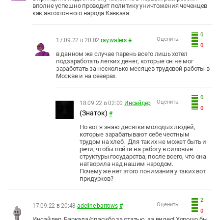
вполне успешно проводит политику уничтожения чеченцев
как автохтонного народа Кавказа
0
Оценить:
17.09.22 в 20:02
ray.waters
#
0
в данном же случае парень всего лишь хотел
подзаработать легких денег, которые он не мог
заработать за несколько месяцев трудовой работы в
Москве и на северах.
0
Оценить:
18.09.22 в 02:00
Инсайдер
0
(Знаток)
#
Но вот я знаю десятки молодых людей,
которые зарабатывают себе честным
трудом на хлеб. Для таких не может быть и
речи, чтобы пойти на работу в силовые
структуры государства, после всего, что она
натворила над нашим народом.
Почему же нет этого понимания у таких вот
придурков?
2
Оценить:
17.09.22 в 20:48
adeline.barrows
#
0
Инсайдер, Баркала/спасибо за статью, за видео! Хорошо бы