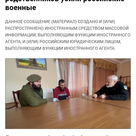
ЗАСТАВЛЯЕТ
Дагестан
военные
КАВКАЗ ЗА ПАЛЕСТИНУ
Ингушетия
ИНАКОМЫСЛИЕ В ЧЕЧНЕ
ДАННОЕ СООБЩЕНИЕ (МАТЕРИАЛ) СОЗДАНО И (ИЛИ)
Кабардино-Балкария
ПРЕСЛЕДОВАНИЕ АКТИВИСТОВ
РАСПРОСТРАНЕНО ИНОСТРАННЫМ СРЕДСТВОМ МАССОВОЙ
МОБИЛИЗАЦИЯ И ПРОТЕСТЫ
Калмыкия
ИНФОРМАЦИИ, ВЫПОЛНЯЮЩИМ ФУНКЦИИ ИНОСТРАННОГО
АГЕНТА, И (ИЛИ) РОССИЙСКИМ ЮРИДИЧЕСКИМ ЛИЦОМ,
Карачаево-Черкесия
ВЫПОЛНЯЮЩИМ ФУНКЦИИ ИНОСТРАННОГО АГЕНТА.
Краснодарский край
Нагорный Карабах
Российская Федерация
Ростовская область
Северная Осетия - Алания
СКФО
Ставропольский край
Чечня
Южная Осетия