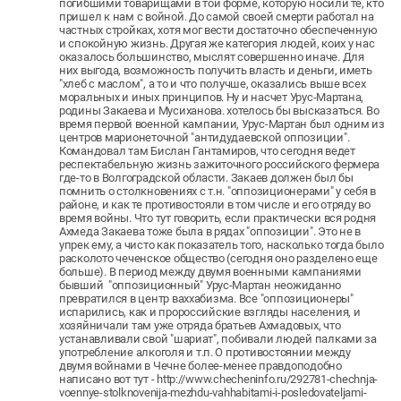
погибшими товарищами в той форме, которую носили те, кто
пришел к нам с войной. До самой своей смерти работал на
частных стройках, хотя мог вести достаточно обеспеченную
и спокойную жизнь. Другая же категория людей, коих у нас
оказалось большинство, мыслят совершенно иначе. Для
них выгода, возможность получить власть и деньги, иметь
"хлеб с маслом", а то и что получше, оказались выше всех
моральных и иных принципов. Ну и насчет Урус-Мартана,
родины Закаева и Мусиханова. хотелось бы высказаться. Во
время первой военной кампании, Урус-Мартан был одним из
центров марионеточной "антидудаевской оппозиции".
Командовал там Бислан Гантамиров, что сегодня ведет
респектабельную жизнь зажиточного российского фермера
где-то в Волгоградской области. Закаев должен был бы
помнить о столкновениях с т.н. "оппозиционерами" у себя в
районе, и как те противостояли в том числе и его отряду во
время войны. Что тут говорить, если практически вся родня
Ахмеда Закаева тоже была в рядах "оппозиции". Это не в
упрек ему, а чисто как показатель того, насколько тогда было
расколото чеченское общество (сегодня оно разделено еще
больше). В период между двумя военными кампаниями
бывший "оппозиционный" Урус-Мартан неожиданно
превратился в центр ваххабизма. Все "оппозиционеры"
испарились, как и пророссийские взгляды населения, и
хозяйничали там уже отряда братьев Ахмадовых, что
устанавливали свой "шариат", побивали людей палками за
употребление алкоголя и т.п. О противостоянии между
двумя войнами в Чечне более-менее правдоподобно
написано вот тут - http://www.checheninfo.ru/292781-chechnja-
voennye-stolknovenija-mezhdu-vahhabitami-i-posledovateljami-