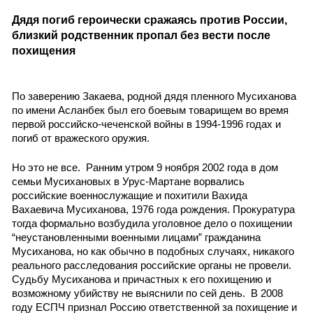
Дядя погиб героически сражаясь против России,  
близкий родственник пропал без вести после 
похищения 
По заверению Закаева, родной дядя пленного Мусиханова 
по имени Асланбек был его боевым товарищем во время 
первой российско-чеченской войны в 1994-1996 годах и 
погиб от вражеского оружия. 
Но это не все.  Ранним утром 9 ноября 2002 года в дом 
семьи Мусихановых в Урус-Мартане ворвались 
российские военнослужащие и похитили Вахида 
Вахаевича Мусиханова, 1976 года рождения. Прокуратура 
тогда формально возбудила уголовное дело о похищении 
“неустановленными военными лицами” гражданина 
Мусиханова, но как обычно в подобных случаях, никакого 
реального расследования российские органы не провели. 
Судьбу Мусиханова и причастных к его похищению и 
возможному убийству не выяснили по сей день.  В 2008 
году ЕСПЧ признал Россию ответственной за похищение и 