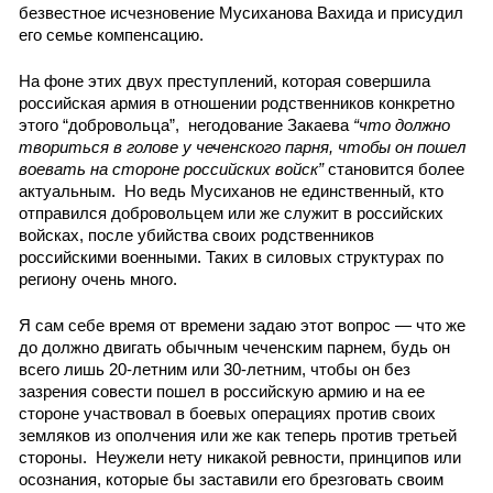
безвестное исчезновение Мусиханова Вахида и присудил 
его семье компенсацию.  
На фоне этих двух преступлений, которая совершила 
российская армия в отношении родственников конкретно 
этого “добровольца”,  негодование Закаева 
“что должно 
твориться в голове у чеченского парня, чтобы он пошел 
воевать на стороне российских войск”
 становится более 
актуальным.  Но ведь Мусиханов не единственный, кто 
отправился добровольцем или же служит в российских 
войсках, после убийства своих родственников 
российскими военными. Таких в силовых структурах по 
региону очень много. 
Я сам себе время от времени задаю этот вопрос — что же 
до должно двигать обычным чеченским парнем, будь он 
всего лишь 20-летним или 30-летним, чтобы он без 
зазрения совести пошел в российскую армию и на ее 
стороне участвовал в боевых операциях против своих 
земляков из ополчения или же как теперь против третьей 
стороны.  Неужели нету никакой ревности, принципов или 
осознания, которые бы заставили его брезговать своим 