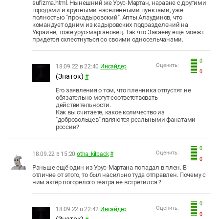
sufizma.html. Нынешний же Урус-Мартан, наравне с другими
городами и крупными населенными пунктами, уже
полностью "прокадыровский". Апты Алаудинов, что
командует одним из кадыровских подразделений на
Украине, тоже урус-мартановец. Так что Закаеву еще моежт
придется схлестнуться со своими односельчанами.
0
Оценить:
18.09.22 в 22:40
Инсайдер
0
(Знаток)
#
Его заявления о том, что пленника отпустят не
обязательно могут соответствовать
действительности.
Как вы считаете, какое количество из
"добровольцев" являются реальными фанатами
россии?
0
Оценить:
18.09.22 в 15:20
otha_kilback
#
0
Раньше ещё один из Урус-Мартана попадал в плен. В
отличие от этого, то был насильно туда отправлен. Почему с
ним актёр погорелого театра не встретился ?
0
Оценить:
18.09.22 в 22:42
Инсайдер
0