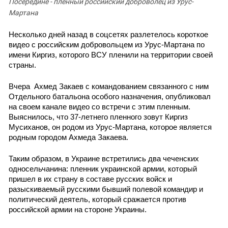
Южный Кавказ
Посередине - пленный российский доброволец из Урус-
Мартана
ЮФО
Несколько дней назад в соцсетях разлетелось короткое 
видео с российским добровольцем из Урус-Мартана по 
имени Киргиз, которого ВСУ пленили на территории своей 
страны.   
Вчера  Ахмед Закаев с командованием связанного с ним 
Отдельного батальона особого назначения, опубликовал 
на своем канале видео со встречи с этим пленным. 
В
ыяснилось, что 37-летнего пленного зовут Киргиз 
Мусиханов, он родом из Урус-Мартана, которое является 
родным городом Ахмеда Закаева.  
Таким образом, в Украине встретились два чеченских 
односельчанина: пленник украинской армии, который 
пришел в их страну в составе русских войск и 
разыскиваемый русскими бывший полевой командир и 
политический деятель, который сражается против 
российской армии на стороне Украины.   