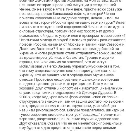
военных действиях против Украины, на мой взгляд. идет от
незнания истории и реальной ситуации в сегодняшней
Чечне. Он не в курсе, что в 19-м веке, практически сразу же
после завершения Кавказской войны, в которой Чечня
понесла колоссальные людские потери, чеченцы пошли
воевать на стороне России против единоверных турок? Знает
ли он. что в сегодняшней кадыровской Чечне многие идут в
силовые структуры, потому что у них просто нет других
возможностей куда-то устроиться и прокормить свои семьи?
Что тысячи молодых людей в поисках работы разъезжаются
по всей России, начиная от Москвы и заканчивая Севером и
Дальним Востоком? Что с началом военных действий на
Украине многие родители стали отправлять своих сыновей
за пределы республики, в Казахстан, Турцию и другие
страны, только лишь из-за опасений, что их могут
мобилизовать? Легко Закаеву упрекать Мусиханова в том,
что тому следовало лучше сесть в тюрьму, чем ехать на
Украину. Это не значит, что я оправдываю Мусхианова,
отнюдь. Просто все люди разные, и далеко не все готовы
следовать до конца каким-то принципам. Был у меня
хороший друг, отличный спортсмен. каратист. В начале 90-х
служил в одном из подразделений Джохара Дудаева. В
2000-х, когда Кадыров начал формировать свои силовые
структуры. его знакомый, занимавший достаточно высокий
пост, предложил ему стать инструктором, учить бойцов
навыкам рукопашного боя. Бонусы предлагались шикарные
- удостоверение силовика, пропуск-"вездеход", приличная
зарплата, разрешение на ношение оружия и дорогое авто.
Друг отказался. Сказал, что не не меняет свои принципы. и
ему будет стыдно предстать на том свете перед своими