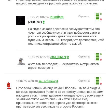
видео с переводом на русский, для тех кто не понимает.
0
Оценить:
18.09.22 в 02:02
Инсайдер
0
(Знаток)
#
На видео Закаев адекватно возмущается тем, что
чеченцы вообще служат и идут добровольцами в
российскую армию, для которой они являются
пушечным мясом. Он говорит, что договорятся, чтоб
пленника отправили обратно домой.
0
Оценить:
18.09.22 в 15:21
otha_kilback
#
0
А что там переводить. Все понятно. Актёр Закаев
играет свою роль
1
Оценить:
18.09.22 в 00:48
sau.schmeler
#
0
Проблема непонимающе вами и полольным вам людям,
которые презирают Россию за ее преступления над вашим
народом в том, что вы думаете и ожидаете, что у всех ваших
земляков такое же отношения к этой стране. Ведь
представители вашего же народа уже давно сражаются
против своих же земляков на стороне России.