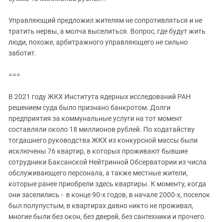
Южный Кавказ
ЮФО
Управляющий предложил жителям не сопротивляться и не
тратить нервы, а молча выселиться. Вопрос, где будут жить
люди, похоже, арбитражного управляющего не сильно
заботит.
===
В 2021 году ЖКХ Института ядерных исследований РАН
решением суда было признано банкротом. Долги
предприятия за коммунальные услуги на тот момент
составляли около 18 миллионов рублей. По ходатайству
тогдашнего руководства ЖКХ из конкурсной массы были
исключены 76 квартир, в которых проживают бывшие
сотрудники Баксанской Нейтринной Обсерватории из числа
обслуживающего персонала, а также местные жители,
которые ранее приобрели здесь квартиры. К моменту, когда
они заселились - в конце 90-х годов, в начале 2000-х, поселок
был полупустым, в квартирах давно никто не проживал,
многие были без окон, без дверей, без сантехники и прочего.