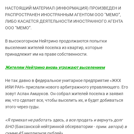
ЗАСТАВЛЯЕТ
Дагестан
НАСТОЯЩИЙ МАТЕРИАЛ (ИНФОРМАЦИЯ) ПРОИЗВЕДЕН И
КАВКАЗ ЗА ПАЛЕСТИНУ
Ингушетия
РАСПРОСТРАНЕН ИНОСТРАННЫМ АГЕНТОМ ООО “МЕМО”,
ИНАКОМЫСЛИЕ В ЧЕЧНЕ
ЛИБО КАСАЕТСЯ ДЕЯТЕЛЬНОСТИ ИНОСТРАННОГО АГЕНТА
Кабардино-Балкария
ПРЕСЛЕДОВАНИЕ АКТИВИСТОВ
ООО “МЕМО”.
МОБИЛИЗАЦИЯ И ПРОТЕСТЫ
Калмыкия
В высокогорном Нейтрино продолжаются попытки
Карачаево-Черкесия
выселения жителей поселка из квартир, которые
Краснодарский край
принадлежит им на праве собственности.
Нагорный Карабах
Жителям Нейтрино вновь угрожают выселением
Российская Федерация
Ростовская область
Не так давно в федеральное унитарное предприятие «ЖКХ
ИЯИ РАН» прислали нового арбитражного управляющего. Его
Северная Осетия - Алания
зовут Аслан Амшуков. Он собрал жителей поселка и заявил
СКФО
им, что сделает все, чтобы выселить их, и будет добиваться
этого через суды.
Ставропольский край
Чечня
«Я приехал не работать здесь, а все продать и вернуть долг
Южная Осетия
БНО
(Баксанской нейтринной обсерватории -
прим. автора
)
в
сумме 45 миллионов рублей».