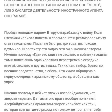
ЗАСТАВЛЯЕТ
Дагестан
РАСПРОСТРАНЕН ИНОСТРАННЫМ АГЕНТОМ ООО “МЕМО”,
КАВКАЗ ЗА ПАЛЕСТИНУ
ЛИБО КАСАЕТСЯ ДЕЯТЕЛЬНОСТИ ИНОСТРАННОГО АГЕНТА
Ингушетия
ИНАКОМЫСЛИЕ В ЧЕЧНЕ
ООО “МЕМО”.
Кабардино-Балкария
ПРЕСЛЕДОВАНИЕ АКТИВИСТОВ
МОБИЛИЗАЦИЯ И ПРОТЕСТЫ
Калмыкия
Пройдя молодым парнем Вторую карабахскую войну, Коля
Карачаево-Черкесия
Степанян написал повесть о своем опыте и реализовал мечту
Краснодарский край
стать писателем. Писал не быстро, три года, но, похоже,
вдумчиво. И по тексту это видно, что он выношен автором.
Нагорный Карабах
Именно поэтому «Где» это книга не столько о войне (из экшна
Российская Федерация
там и вовсе лишь одна короткая перестрелка в середине
книги), сколько о других вещах. Таких, как выбор, братство,
Ростовская область
военное предательство, любовь. Эта книга обращена в
Северная Осетия - Алания
первую очередь к армянскому обществу, и обращена как
СКФО
упрек.
Ставропольский край
Именно поэтому в ней нет плохих азербайджанцев, нет
Чечня
зверств «врага». Да там этого врага вообще почти нет.
Азербайджанская армия там скорее нависает как тень,
Южная Осетия
которая всегда где-то рядом, но толком не проявляет себя