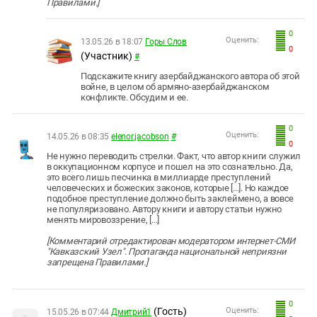
Правилами.]
0
Оценить:
13.05.26 в 18:07
Горы Слов
0
(Участник)
#
Подскажите книгу азербайджанского автора об этой
войне, в целом об армяно-азербайджанском
конфликте. Обсудим и ее.
0
Оценить:
14.05.26 в 08:35
elenor.jacobson
#
0
Не нужно переводить стрелки. Факт, что автор книги служил
в оккупационном корпусе и пошел на это сознательно. Да,
это всего лишь песчинка в миллиарде преступлений
человеческих и божеских законов, которые [...]. Но каждое
подобное преступление должно быть заклеймено, а вовсе
не популяризовано. Автору книги и автору статьи нужно
менять мировоззрение, [...]
[Комментарий отредактирован модератором интернет-СМИ
"Кавказский Узел". Пропаганда национальной неприязни
запрещена Правилами.]
0
(Гость)
Оценить:
15.05.26 в 07:44
Дмитрий1