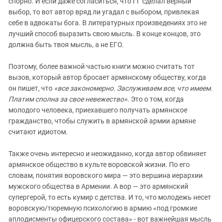
спорно. И если даже согласиться, что ГГ сделал верный
выбор, то вот автор вряд ли угадал с выбором, привлекая
себе в адвокаты бога. В литературных произведениях это не
лучший способ выразить свою мысль. В конце концов, это
должна быть твоя мысль, а не ЕГО.
Поэтому, более важной частью книги можно считать тот
вызов, который автор бросает армянскому обществу, когда
он пишет, что
«все закономерно. Заслуживаем все, что имеем.
Платим сполна за свое невежество»
. Это о том, когда
молодого человека, приехавшего получать армянское
гражданство, чтобы служить в армянской армии армяне
считают идиотом.
Также очень интересно и неожиданно, когда автор обвиняет
армянское общество в культе воровской жизни. По его
словам, понятия воровского мира — это вершина иерархии
мужского общества в Армении. А вор — это армянский
супергерой, то есть кумир с детства. И то, что молодежь несет
воровскую/тюремную психологию в армию «под громкие
аплодисменты офицерского состава» - вот важнейшая мысль