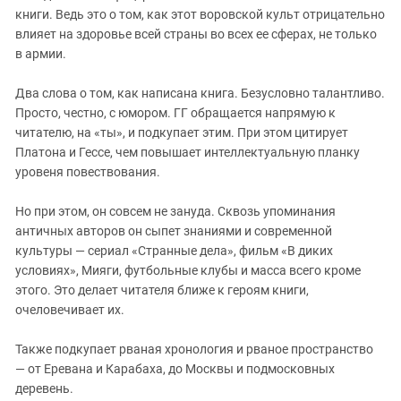
книги. Ведь это о том, как этот воровской культ отрицательно
влияет на здоровье всей страны во всех ее сферах, не только
в армии.
Два слова о том, как написана книга. Безусловно талантливо.
Просто, честно, с юмором. ГГ о
бращается напрямую к
читателю, на «ты»,
и подкупает этим.
П
ри этом
ц
итирует
Платона
и Гес
с
е, чем
повышает инте
лле
ктуальную планку
уровеня
повествования.
Но при этом, он совсем не зануда. Сквозь упоминания
античных авторов он сыпет
знаниями и
совр
еменной
культур
ы
—
сериал
«Странные дела»,
фильм «В
диких
условиях»,
Мияги, футбольные клу
б
ы и масса всего кроме
этого. Это делает читателя ближе к героям книги,
очеловечивает их.
Также подкупает р
ваная хронология
и
рваное пространство
—
от
Еревана и Карабаха,
до Москвы и подмосковных
деревень.