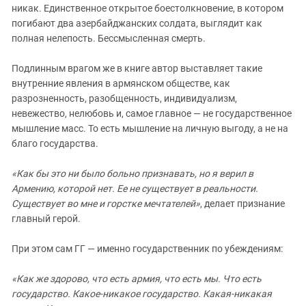
Южный Кавказ
никак. Единственное открытое боестолкновение, в котором
погибают два азербайджанских солдата, выглядит как
ЮФО
полная нелепость. Бессмысленная смерть.
Подлинным врагом же в книге автор выставляет такие
внутренние явления в армянском обществе, как
разрозненность, разобщенность, индивидуализм,
невежество, нелюбовь и, самое главное — не государственное
мышление масс. То есть мышление на личную выгоду, а не на
благо государства.
«Как бы это ни было больно признавать, но я верил в
Армению, которой нет. Ее не существует в реальности.
Существует во мне и горстке мечтателей»
, делает признание
главный герой.
При этом сам ГГ — именно государственник по убеждениям:
«Как же здорово, что есть армия, что есть мы. Что есть
государство. Какое-никакое государство. Какая-никакая