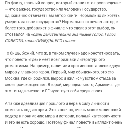
По факту, главный вопрос, который ставит это произведение
— что важнее, государство или человек? Государство,
однозначно отвечает нам автор книги. Нормально ли хотеть
умереть за свое государство? Нормально, отвечает автор, и
более того, добавляет в финале, что сделав этот выбор, он
отозвался на
«один действительно значимый голос. Голос
СОВЕСТИ, голос ПРАВДЫ, ЕГО голос».
То бишь, божий. Что ж, в таком случае надо констатировать,
что повесть «Где» имеет все признаки литературного
романтизма. Например, наличие и противопоставление двух
миров у главного героя. Первый, мир обыденного, это его
Москва, где он родился, вырос и жил «с чувством стыда за
свое происхождение». Второй, мир идеального, Армения, где
этот стыд исчезает и ГГ чувствует себя среди своих.
А также идеализация прошлого и вера в силу личности
поменять ход истории. Это, конечно, очень максималистский
подход к пониманию мира и истории, полный категоричности.
И это не есть хорошо. Поэтому финал повести выглядит очень