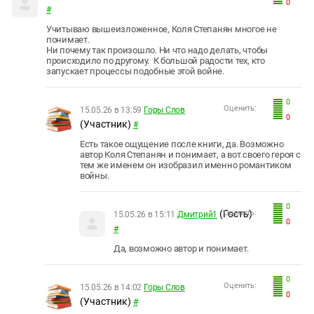
0
#
Учитываю вышеизложенное, Коля Степанян многое не
понимает.
Ни почему так произошло. Ни что надо делать, чтобы
происходило по другому. К большой радости тех, кто
запускает процессы подобные этой войне.
0
Оценить:
15.05.26 в 13:59
Горы Слов
0
(Участник)
#
Есть такое ощущение после книги, да. Возможно
автор Коля Степанян и понимает, а вот своего героя с
тем же именем он изобразил именно романтиком
войны.
0
(Гость)
Оценить:
15.05.26 в 15:11
Дмитрий1
0
#
Да, возможно автор и понимает.
0
Оценить:
15.05.26 в 14:02
Горы Слов
0
(Участник)
#