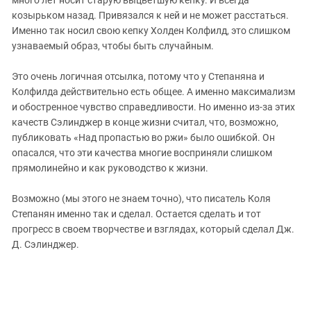
много лет носит старую выцветшую кепку. И всегда
козырьком назад. Привязался к ней и не может расстаться.
Именно так носил свою кепку Холден Колфилд, это слишком
узнаваемый образ, чтобы быть случайным.
Это очень логичная отсылка, потому что у Степаняна и
Колфилда действительно есть общее. А именно максимализм
и обостренное чувство справедливости. Но именно из-за этих
качеств Сэлинджер в конце жизни считал, что, возможно,
публиковать «Над пропастью во ржи» было ошибкой. Он
опасался, что эти качества многие восприняли слишком
прямолинейно и как руководство к жизни.
Возможно (мы этого не знаем точно), что писатель Коля
Степанян именно так и сделал. Остается сделать и тот
прогресс в своем творчестве и взглядах, который сделал Дж.
Д. Сэлинджер.