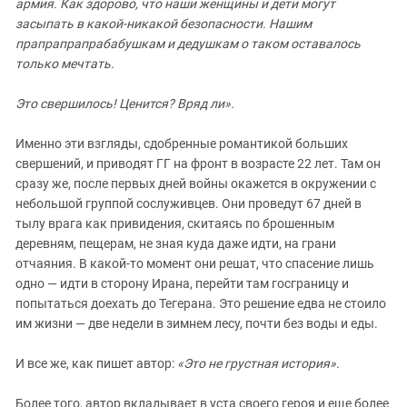
армия. Как здорово, что наши женщины и дети могут
засыпать в какой-никакой безопасности. Нашим
прапрапрапрабабушкам и дедушкам о таком оставалось
только мечтать.
Это свершилось! Ценится? Вряд ли».
Именно эти взгляды, сдобренные романтикой больших
свершений, и приводят ГГ на фронт в возрасте 22 лет. Там он
сразу же, после первых дней войны окажется в окружении с
небольшой группой сослуживцев. Они проведут 67 дней в
тылу врага как привидения, скитаясь по брошенным
деревням, пещерам, не зная куда даже идти, на грани
отчаяния. В какой-то момент они решат, что спасение лишь
одно — идти в сторону Ирана, перейти там госграницу и
попытаться доехать до Тегерана. Это решение едва не стоило
им жизни — две недели в зимнем лесу, почти без воды и еды.
И все же, как пишет автор:
«Это не грустная история».
Более того, автор вкладывает в уста своего героя и еще более