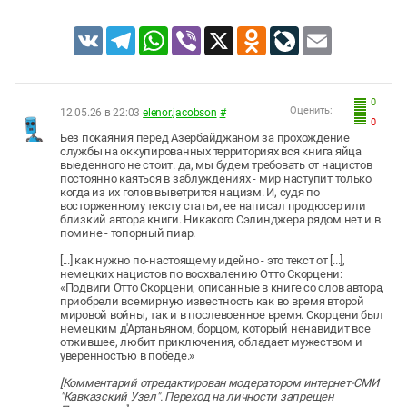
VK
Telegram
WhatsApp
Viber
X
Odnoklassniki
LiveJournal
Email
0
Оценить:
12.05.26 в 22:03
elenor.jacobson
#
0
Без покаяния перед Азербайджаном за прохождение
службы на оккупированных территориях вся книга яйца
выеденного не стоит. да, мы будем требовать от нацистов
постоянно каяться в заблуждениях - мир наступит только
когда из их голов выветрится нацизм. И, судя по
восторженному тексту статьи, ее написал продюсер или
близкий автора книги. Никакого Сэлинджера рядом нет и в
помине - топорный пиар.
[...] как нужно по-настоящему идейно - это текст от [...],
немецких нацистов по восхвалению Отто Скорцени:
«Подвиги Отто Скорцени, описанные в книге со слов автора,
приобрели всемирную известность как во время второй
мировой войны, так и в послевоенное время. Скорцени был
немецким д'Артаньяном, борцом, который ненавидит все
отжившее, любит приключения, обладает мужеством и
уверенностью в победе.»
[Комментарий отредактирован модератором интернет-СМИ
"Кавказский Узел". Переход на личности запрещен