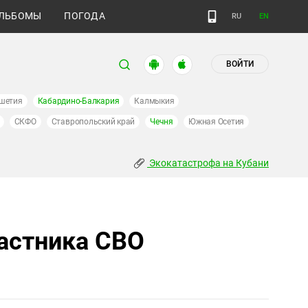
ЛЬБОМЫ
ПОГОДА
RU
EN
ВОЙТИ
шетия
Кабардино-Балкария
Калмыкия
СКФО
Ставропольский край
Чечня
Южная Осетия
Экокатастрофа на Кубани
частника СВО