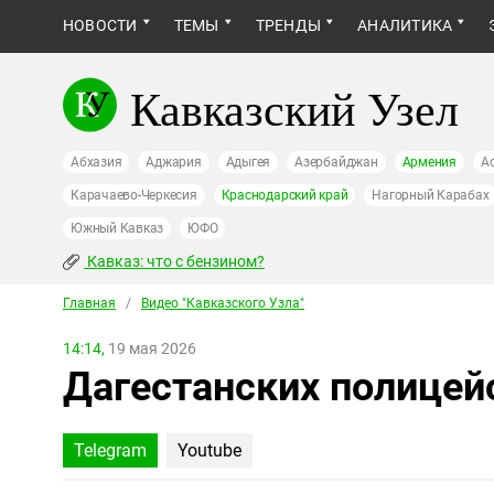
НОВОСТИ
ТЕМЫ
ТРЕНДЫ
АНАЛИТИКА
Кавказский Узел
Абхазия
Аджария
Адыгея
Азербайджан
Армения
А
Карачаево-Черкесия
Краснодарский край
Нагорный Карабах
Южный Кавказ
ЮФО
Кавказ: что с бензином?
Главная
/
Видео "Кавказcкого Узла"
14:14,
19 мая 2026
Дагестанских полицей
Telegram
Youtube