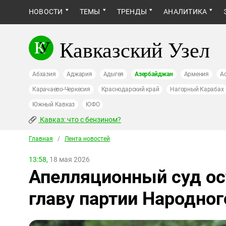
НОВОСТИ
ТЕМЫ
ТРЕНДЫ
АНАЛИТИКА
Кавказский Узел
Абхазия
Аджария
Адыгея
Азербайджан
Армения
А
Карачаево-Черкесия
Краснодарский край
Нагорный Карабах
Южный Кавказ
ЮФО
Кавказ: что с бензином?
Главная
/
Лента новостей
13:58,
18 мая 2026
Апелляционный суд ос
главу партии Народно