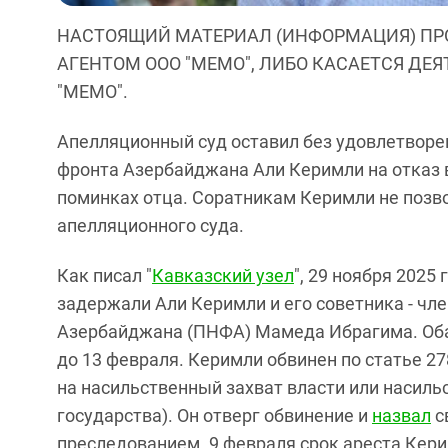
НАСТОЯЩИЙ МАТЕРИАЛ (ИНФОРМАЦИЯ) ПР
АГЕНТОМ ООО "МЕМО", ЛИБО КАСАЕТСЯ ДЕ
"МЕМО".
Апелляционный суд оставил без удовлетворе
фронта Азербайджана Али Керимли на отказ в
поминках отца. Соратникам Керимли не позв
апелляционного суда.
Как писал "
Кавказский узел
", 29 ноября 2025
задержали Али Керимли и его советника - чл
Азербайджана (ПНФА) Мамеда Ибрагима. Оба 
до 13 февраля. Керимли обвинен по статье 2
на насильственный захват власти или насиль
государства). Он отверг обвинение и
назвал
с
преследованием. 9 февраля срок ареста Кер