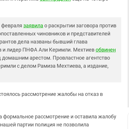
2 февраля
заявила
о раскрытии заговора против
опоставленных чиновников и представителей
урантов дела названы бывший глава
в и лидер ПНФА Али Керимли. Мехтиев
обвинен
од домашним арестом. Провластное агентство
еримли с делом Рамиза Мехтиева, а издание,
.
стоялось рассмотрение жалобы на отказ в
а формальное рассмотрение и оставила жалобу
 нашей партии полиция не позволила