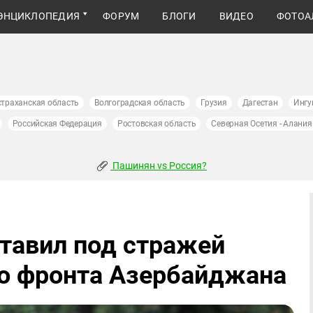
ЭНЦИКЛОПЕДИЯ
ФОРУМ
БЛОГИ
ВИДЕО
ФОТОА
страханская область
Волгоградская область
Грузия
Дагестан
Ингу
Российская Федерация
Ростовская область
Северная Осетия - Алания
Пашинян vs Россия?
тавил под стражей
го фронта Азербайджана