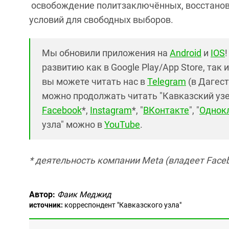
освобождение политзаключённых, восстанов
условий для свободных выборов.
Мы обновили приложения на
Android
и
IOS
развитию как в Google Play/App Store, так 
вы можете читать нас в
Telegram
(в Дагест
можно продолжать читать "Кавказский узел"
Facebook
*,
Instagram
*, "
ВКонтакте
", "
Однок
узла" можно в
YouTube
.
* деятельность компании Meta (владеет Faceb
Автор:
Фаик Меджид
источник:
корреспондент "Кавказского узла"