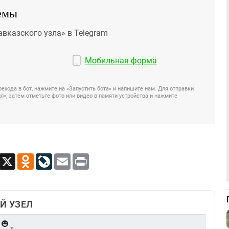
емы
авказского узла» в Telegram
Мобильная форма
ехода в бот, нажмите на «Запустить бота» и напишите нам. Для отправки
», затем отметьте фото или видео в памяти устройства и нажмите
App
Viber
X
Odnoklassniki
LiveJournal
Email
Print
Й УЗЕЛ