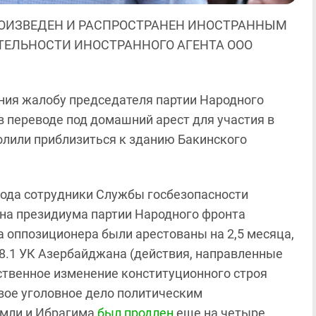
ОИЗВЕДЕН И РАСПРОСТРАНЕН ИНОСТРАННЫМ
ЯТЕЛЬНОСТИ ИНОСТРАННОГО АГЕНТА ООО
ния жалобу председателя партии Народного
 переводе под домашний арест для участия в
олили приблизиться к зданию Бакинского
 года сотрудники Службы госбезопасности
ена президиума партии Народного фронта
оппозиционера были арестованы на 2,5 месяца,
78.1 УК Азербайджана (действия, направленные
ственное изменение конституционного строя
вое уголовное дело политическим
имли и Ибрагима
был продлен
еще на четыре