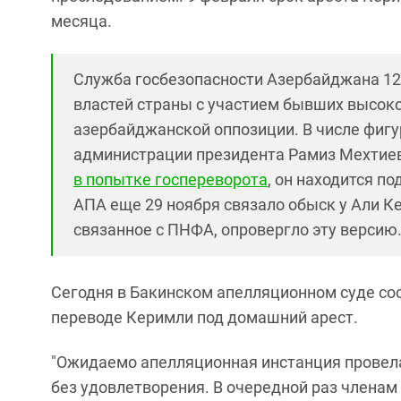
месяца.
Служба госбезопасности Азербайджана 1
властей страны с участием бывших высок
азербайджанской оппозиции. В числе фиг
администрации президента Рамиз Мехтие
в попытке госпереворота
, он находится п
АПА еще 29 ноября связало обыск у Али К
связанное с ПНФА, опровергло эту версию
Сегодня в Бакинском апелляционном суде со
переводе Керимли под домашний арест.
"Ожидаемо апелляционная инстанция провел
без удовлетворения. В очередной раз членам