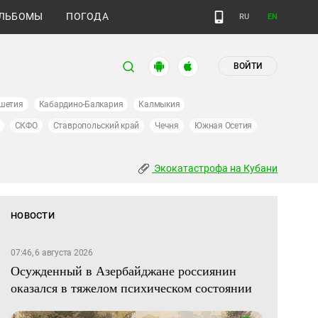
ЛЬБОМЫ
ПОГОДА
RU
EN
ВОЙТИ
шетия
Кабардино-Балкария
Калмыкия
СКФО
Ставропольский край
Чечня
Южная Осетия
Экокатастрофа на Кубани
НОВОСТИ
07:46, 6 августа 2026
Осужденный в Азербайджане россиянин
оказался в тяжелом психическом состоянии