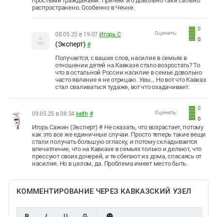
простыми гражданами. Причем это довольно таки сильно
распространено. Особенно в Чечне.
0
Оценить:
08.05.25 в 19:07
Игорь С
0
(Эксперт)
#
Получается, с ваших слов, насилие в семьях в
отношении детей на Кавказе стало возростать? То
что в остальной России насилие в семье довольно
часто явление я не отрицаю. Увы... Но вот что Кавказ
стал сваливаться тудаже, вот что озадачивает.
0
Оценить:
09.05.25 в 08:34
keith
#
0
Игорь Сажин (Эксперт) # Не сказать, что возрастает, потому
как это все же единичные случаи. Просто теперь такие вещи
стали получать большую огласку, и потому складывается
впечатление, что на Кавказе в семьях только и делают, что
прессуют своих дочерей, и те сбегают из дома, спасаясь от
насилия. Но в целом, да. Проблема имеет место быть.
КОММЕНТИРОВАНИЕ ЧЕРЕЗ КАВКАЗСКИЙ УЗЕЛ