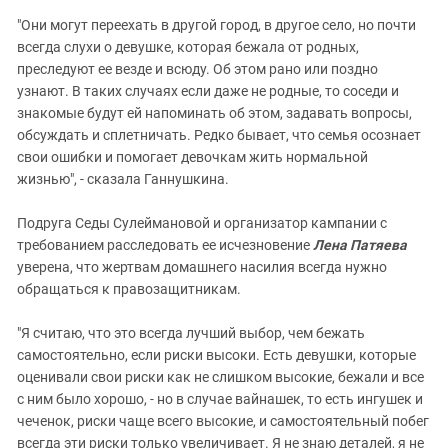
"Они могут переехать в другой город, в другое село, но почти
всегда слухи о девушке, которая бежала от родных,
преследуют ее везде и всюду. Об этом рано или поздно
узнают. В таких случаях если даже не родные, то соседи и
знакомые будут ей напоминать об этом, задавать вопросы,
обсуждать и сплетничать. Редко бывает, что семья осознает
свои ошибки и помогает девочкам жить нормальной
жизнью", - сказала Ганнушкина.
Подруга Седы Сулеймановой и организатор кампании с
требованием расследовать ее исчезновение
Лена Патяева
уверена, что жертвам домашнего насилия всегда нужно
обращаться к правозащитникам.
"Я считаю, что это всегда лучший выбор, чем бежать
самостоятельно, если риски высоки. Есть девушки, которые
оценивали свои риски как не слишком высокие, бежали и все
с ним было хорошо, - но в случае вайнашек, то есть ингушек и
чеченок, риски чаще всего высокие, и самостоятельный побег
всегда эти риски только увеличивает. Я не знаю деталей, я не