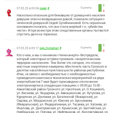
0
Оценить:
07.05.25 в 09:04
owen
#
0
Насколько опасным для бежавших от домашнего насилия
девушек опасно возвращение домой, показала ситуация с
чеченской девушкой Седой Сулеймановой. Есть серьезные
основания полагать, что она стала жертвой т.н. «убийства
чести». И при всем при этом следственные органы пытаются
спустить дело на тормозах.
0
Оценить:
07.05.25 в 09:17
peg_monahan
#
0
Кто о чем, а мы о чинимом «Чеченэнерго» беспределе,
который некоторые остряки прозвали «энергетическим
террором населения». Тем более что сегодня, «по плану»
местные энергетики намерены обесточить часть Грозного и
десятки населённых пунктов в шести районах республики.
Итак, «в связи с необходимостью с необходимостью
проведения комплекса технических мероприятий на ряде
энергообъектов 7 мая будет произведено отключение
электроэнергии в следующих локациях: с 09.00 до 13.00 -
Ахматовский район Грозного: ул.Чукотская, ул. О. Кошевого,
ул. Висаева, ул. Яндарова, ул. Авиационная, ул. Кутузова, ул.
Курортная, ул. Деловая, ул. Богаткиной (Январская), ул.
Седова, ул. Моздокская, ул. Южная, ул. Арснукаева
(Февральская), ул. Федеративная, ул. Тасуева, ул. Хатуева, ул.
Иналова, ул. Днепровская, ул. Крымская, ул. Балтийская, ул.
Ноябрьская, ул. Попова, ул. Нефтяников, ул. Коллективная, ул.