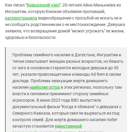
Южный Кавказ
Как писал "
Кавказский узел
", 20-летняя Айна Манькиева из
ЮФО
Ингушетии, которую близкие объявили пропавшей,
распространила
видеообращение с просьбой не искать ее и
не сообщать родственникам о ее местонахождении. Девушка
заявила, что возвращение домой "может угрожать" ее жизни,
здоровью и безопасности.
Проблема семейного насилия в Дагестане, Ингушетии и
Чечне охватывает женщин разных возрастов, но бежать
от него в основном стараются молодые девушки до 30
лет, указали правозащитники команды Ad Rem в своем
докладе. Проблема эвакуации жертв домашнего
насилия
наиболее остра
в этих регионах, поскольку там
власти и силовики принимают сторону семейных
агрессоров. В июне 2023 года BBC выпустила
документальный фильм "Когда я сбежала" о девушках с
Северного Кавказа, которые смогли вырваться из-под
контроля семей. Для жертв домашнего насилия побег
зачастую становится
единственной