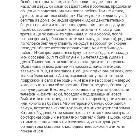
Особенно в том плане, что сбежавшие от домашнего
насилия девушки сами создают себе проблемы, продолжая
общение с родственниками после побега. Тем не менее,
думаю, не стоит все обобщать. Потому как каждый случай
бегства из дома, он индивидуален. Одни действительно
бегут от насилия и постоянного давления в семье, другие
после совершения каких-то неблаговидных поступков,
третьи еще по каким-то причинам. И. само собой, после
возвращения (добровольного или принудительного), родные
по головке беглянку гладить не будут, наоборот, он скорее
попадет в более жесткие ограничения, чем это было до
побега. И контролировать ее будут строже. Года три назад у
моих соседей был такой случай. 16-летняя дочь ушла из
дома. Точнее ушла на занятия в колледж и не вернулась.
Обзванивали всех родных и знакомых, начали поиски,
заявили в РОВД и все такое. В общем, подключили всех, кого
только было можно. А она, оказывается, уехала со своей
подружкой в село к ее родным. И все из-за ссоры с матерью,
которая что-то там ей запретила. Понятное дело, беглянку
вернули домой. В колледж ее больше не пустили, отобрали
телефон и, фактически, посадили под домашний арест.
Выйти или поехать куда-то, только в сопровождении матери
или кого-то из братьев. Что интересно. Сейчас собирается
замуж, встретила какого-то парня, и у них закрутился роман.
Как это ей удалось при можно сказать тотальном контроле
со стороны родных, непонятно. Родители были в шоке, когда
к ними заслали сватов, и рассказали, что их дочь уже
больше года общается с молодым человеком, и они хотят
пожениться.