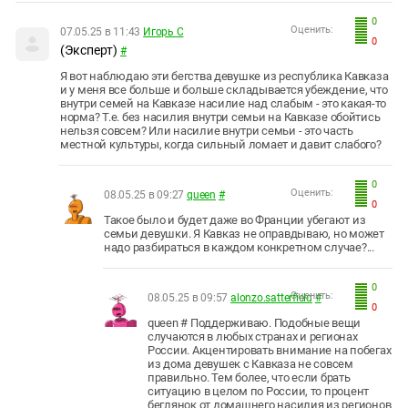
0
Оценить:
07.05.25 в 11:43
Игорь С
0
(Эксперт)
#
Я вот наблюдаю эти бегства девушке из республика Кавказа
и у меня все больше и больше складывается убеждение, что
внутри семей на Кавказе насилие над слабым - это какая-то
норма? Т.е. без насилия внутри семьи на Кавказе обойтись
нельзя совсем? Или насилие внутри семьи - это часть
местной культуры, когда сильный ломает и давит слабого?
0
Оценить:
08.05.25 в 09:27
queen
#
0
Такое было и будет даже во Франции убегают из
семьи девушки. Я Кавказ не оправдываю, но может
надо разбираться в каждом конкретном случае?...
0
Оценить:
08.05.25 в 09:57
alonzo.satterfield
#
0
queen # Поддерживаю. Подобные вещи
случаются в любых странах и регионах
России. Акцентировать внимание на побегах
из дома девушек с Кавказа не совсем
правильно. Тем более, что если брать
ситуацию в целом по России, то процент
беглянок от домашнего насилия из регионов