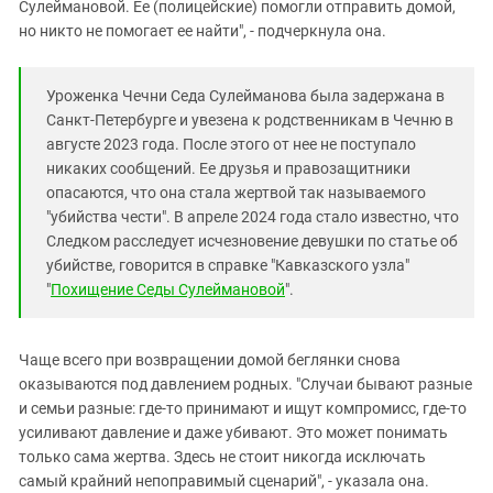
Сулеймановой. Ее (полицейские) помогли отправить домой,
но никто не помогает ее найти", - подчеркнула она.
Уроженка Чечни Седа Сулейманова была задержана в
Санкт-Петербурге и увезена к родственникам в Чечню в
августе 2023 года. После этого от нее не поступало
никаких сообщений. Ее друзья и правозащитники
опасаются, что она стала жертвой так называемого
"убийства чести". В апреле 2024 года стало известно, что
Следком расследует исчезновение девушки по статье об
убийстве, говорится в справке "Кавказского узла"
"
Похищение Седы Сулеймановой
".
Чаще всего при возвращении домой беглянки снова
оказываются под давлением родных. "Случаи бывают разные
и семьи разные: где‐то принимают и ищут компромисс, где-то
усиливают давление и даже убивают. Это может понимать
только сама жертва. Здесь не стоит никогда исключать
самый крайний непоправимый сценарий", - указала она.