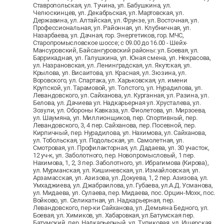
Ставропольская, ул. Тучина, ул. Бабушкина, ул.
Челюскинцев, ул. Декабрьская, ул. Мартовская, ул.
Державина, ул. Алтайская, ул. Фрунзе, ул. Восточная, ул.
Профессиональная, ул. Районная, ул. Клубничная, ул.
Назарбаева, ул. Дачная, гор. Энергетиков, гор. МЧС,
Старопромысловское шоссе; с 09.00 до 16.00 - Шейх-
Мансуровский, Байсангуровский районы: ул. Боевая, ул.
Баррикадная, ул. Галушкина, ул. Юная смена, ул. Некрасова,
ул. Назрановская, ул. Ленинградская, ул. Якутская, ул.
Крылова, ул. Висаитова, ул. Красная, ул. Зюзина, ул.
Воровского, ул. Спартака, ул. Харьковская, ул. имени
Крупской, ул. Тарамовой, ул. Толстого, ул. Нурадилова, ул.
Левандовского, ул. Сайханова, ул. Курганная, ул. Разина, ул.
Белова, ул. Дачиева ул. Надкарьерная ул. Хрусталева, ул.
Зозули, ул. Обороны Кавказа, ул. Фиолетова, ул. Мирзоева,
ул. Шаумяна, ул. Миллионщиков, пер. Спортивный, пер.
Левандовского, 3, 4 пер. Сайханова, пер. Посевной, пер.
Кирпичный, пер. Нурадилова, ул. Нахимова, ул. Сайханова,
ул. Тобольская, ул. Подольская, ул. Самолетная, ул.
Смотровая, ул. Профилакторная, ул. Дадаева, ул. 30 участок,
12 уч-к, ул. Заболотного, пер. Новопромысловый, 1 пер.
Нахимова, 1, 2, 3 пер. Заболотного, ул. Ибрагимова (Кирова),
ул. Мурманская, ул. Кишиневская, ул. Измайловская, ул.
Арзамасская, ул. Азизова, ул. Докуева, 1, 2 пер. Азизова, ул.
Умхаджиева, ул. Джабраилова, ул. Губаева, ул.А.Д. Усманова,
ул. Мидаева, ул. Сулаева, пер. Мидаева, пос. Орцин-Мохк, пос.
Войково, ул. Селикатная, ул. Надкарьерная, пер.
Левандовского, пер-ки Сайханова, ул. Демьяна Бедного, ул.
Боевая, ул. Химиков, ул. Хабаровкая, ул.Батумская пер.
Батумский, пер. Надкарьерный, ул. Тупиковая, ул. Ищерская,