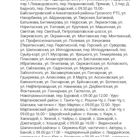
пер.1 Левандовского, пер. Назрановский, Прямая, 1, 2 пер. Д.
Бедного, пер. Ленинградский; с 09.30 до 15.00 -
Байсангуровский и Ахматовский районы Грозного: РТС, ул.
Назарбаева, ул. Айдамирова, ул.Тверская, Батаевой,
Батыжева, Битимирова, ул. Наурская, ул. Лермонтова, ул.
Норильская, ул. Узловая, ул. Круговая, ул. Машинная, ул.
Светлая, пер. Светлый, Петропавловское шоссе, ул.
Закревского, ул. Окраинная, ул. Монтажная, пер. Монтажный,
ул. Профессиональная, ул. Полевая, ул. Хачукаева
(Переписная), пер. Переписной, пер. Горский, ул. Суворова,
ул. Шелковская, ул. Ипподромная, пер. Ипподромный, пос.
Суьйр-корт, ул.П. Мусорова, ул. Урицкого, ул. Тимирязева, ул.
Плановая, ул. Алханчуртовская, ул. Беслановская, ул.
Ибрагимова , ул. Гичигаева, ул. Сержантская, ул. Котовского,
ул. Сайханова, ул. Садонская, ул. Мурманская, ул.
Заболотного, ул. Хасавюртовская, ул. Гончарная, ул.
Гуцериева, ул. Алексеева, ул. 8 Марта, ул. Ассиновская, ул.
Каякентская, ул. Гончарная, ул. Буйнакская, ул. Ботлихская,
ул. Нефтепроводная, ул. Нахимова, ул. Дербентская, ул.
Фонтанная, ул. Гончарная, ул. Гастелло, ул.
Новопромысловая, пер. Буровой; с 09.00 до 12.00 - Урус-
Мартановский район: с. Танги-Чу, с. Рошни-Чу, с. Гехи-Чу, с.
Шалажи, частично г. Урус-Мартан; с 09.00 до 12.00 - Урус-
Мартановский район: с. Алхазурово, с. Гойское, с. Гой-Чу; с
09.00 до 16.00 – Шаройский район: с. Кенхи, с. Кири, с.
Хакмадой, с. Химой, с. Чайры, с. Шарой, с. Шикарой, с.
Джогалдой, с. Хошалдой; с 09.00 до 16.00 – Веденский и
Шалинский районы: с. Сержень-Юрт, частично с. Автуры, с.
Беной; с 09.00 до 17.00 – Надтеречный район: с. Гвардейское,
частично с. Бено-Юрт, с. Братское; с 09.00 до 17.00 - частично