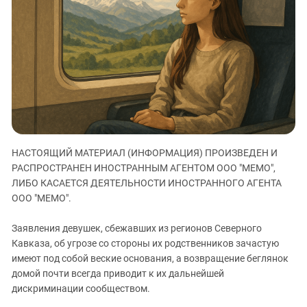
ЗАСТАВЛЯЕТ
Дагестан
КАВКАЗ ЗА ПАЛЕСТИНУ
Ингушетия
ИНАКОМЫСЛИЕ В ЧЕЧНЕ
Кабардино-Балкария
ПРЕСЛЕДОВАНИЕ АКТИВИСТОВ
МОБИЛИЗАЦИЯ И ПРОТЕСТЫ
Калмыкия
Карачаево-Черкесия
Краснодарский край
Нагорный Карабах
НАСТОЯЩИЙ МАТЕРИАЛ (ИНФОРМАЦИЯ) ПРОИЗВЕДЕН И
Российская Федерация
РАСПРОСТРАНЕН ИНОСТРАННЫМ АГЕНТОМ ООО "МЕМО",
Ростовская область
ЛИБО КАСАЕТСЯ ДЕЯТЕЛЬНОСТИ ИНОСТРАННОГО АГЕНТА
ООО "МЕМО".
Северная Осетия - Алания
СКФО
Заявления девушек, сбежавших из регионов Северного
Кавказа, об угрозе со стороны их родственников зачастую
Ставропольский край
имеют под собой веские основания, а возвращение беглянок
Чечня
домой почти всегда приводит к их дальнейшей
Южная Осетия
дискриминации сообществом.