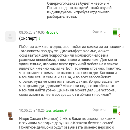
Северного Кавказа будет мизерным.
Понятное дело, каждый такой случай
индивидуален и требует отдельного
разбирательства.
0
Оценить:
08.05.25 в 19:05
Игорь С
0
(Эксперт)
#
Побег из семьи это одно, а вот побег из семьи из-за насилия
- это совсем про другое. Дискомфорт в семье, может
создаваться для подростка или молодого человека
разными способами, в том числе и насилием. Для меня
удивительно, что чаще всего причиной побега на Кавказе
является именно насилие. Вот что очень странно. Понятно,
что насилие в семье не только характерно для Кавказа и
насилие есть в семья и в США, и во всех европейских
странах, куда не кинь есть такие факты. Вопрос ведь в том,
что происходит дальше? Может ли подросток сбежав от
насилия найти убежище, как он может дальше устроить
свою жизнь или его возвращают в область насилия?
0
Оценить:
10.05.25 в 18:25
tess_adams
#
0
Игорь Сажин (Эксперт) # Мы с Вами не знаем, по каким
причинам молодые девушки с Кавказа бегут из семей.
Понятное дело, они будут озвучивать именно версию о