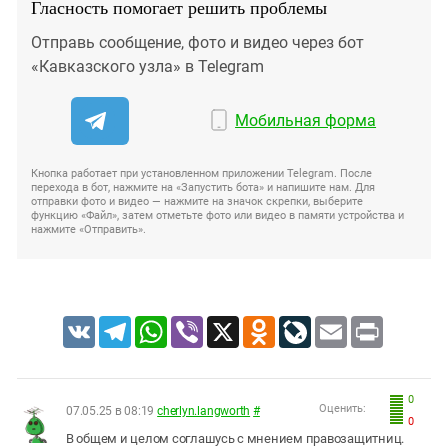
Гласность помогает решить проблемы
Отправь сообщение, фото и видео через бот
«Кавказского узла» в Telegram
Мобильная форма
Кнопка работает при установленном приложении Telegram. После
перехода в бот, нажмите на «Запустить бота» и напишите нам. Для
отправки фото и видео — нажмите на значок скрепки, выберите
функцию «Файл», затем отметьте фото или видео в памяти устройства и
нажмите «Отправить».
VK
Telegram
WhatsApp
Viber
X
Odnoklassniki
LiveJournal
Email
Print
0
Оценить:
07.05.25 в 08:19
cherlyn.langworth
#
0
В общем и целом соглашусь с мнением правозащитниц.