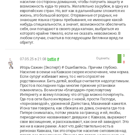
насилии со стороны домашних, чтобы получить защиту и
возможность куда-то уехать. Желательно за рубеж, в одну из
европейских стран. Но, вот как в дальнейшем сложится их
жизнь, это большой вопрос. Оторванные от родных, не
знающие языка страны пребывания, не имеющие какой-
нибудь специальности, а значит, возможности обеспечить
себя, они попадают в своего рода капкан, выбраться из
которого крайне тяжело, если не сказать невозможно. В
любом случае, счастья в последующем беглянки вряд ли
обретут.
0
Оценить:
07.05.25 в 21:08
bettie
#
0
Игорь Сажин (Эксперт) # Ошибаетесь. Причем глубоко.
Насилие в семье на Кавказе скорее исключение, чем норма.
Если супруг избивает жену, то с него спросят ее
родственники. Бить детей, вообще считается недопустимым.
Просто в последние годы многие прежние установки
поменялись. Во многом «благодаря» пресловутому
Интернету. и всему плохому, что оттуда можно почерпнуть.
Где-то в сети было интервью с некой, прости Господи,
«порнозвездой», уроженкой Дагестана, Махачевой кажется.
И она там говорила, как сбежала из дома, сначала где-то в
Питере снималась, потом уехала за границу, и ей, якобы,
периодически названивают девушки с Кавказа, выражают
свое восхищение, и рассказывают, как они ей завидуют. Это
же ни в какие рамки. А вот что действительно есть в
регионах Кавказа, так это открытое насилие силовиков над