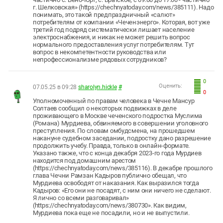
г. Шелковская» (https://chechnyatoday.com/news/385111). Надо
понимать, это такой предпраздничный «салют»
потребителям от компании «Чеченэнерго». Которая, вот уже
третий год подряд систематически лишает население
электроснабжения, и никак не может решить вопрос
нормального предоставления услуг потребителям. Тут
вопрос в некомпетентности руководства или
непрофессионализме рядовых сотрудников?
0
Оценить:
07.05.25 в 09:28
sharolyn.hickle
#
0
Уполномоченный по правам человека в Чечне Мансур
Солтаев сообщил о некоторых подвижках в деле
проживающего в Москве чеченского подростка Муслима
(Романа) Мурдиева, обвиняемого в совершении уголовного
преступления. По словам омбудсмена, на прошедшем
накануне судебном заседании, подростку дано разрешение
продолжить учебу. Правда, только в онлайн-формате.
Указано также, что с конца декабря 2023-го года Мурдиев
находится под домашним арестом
(https://chechnyatoday.com/news/385116). В декабре прошлого
глава Чечни Рамзан Кадыров публично обещал, что
Мурдиева освободят от наказания. Как выразился тогда
Кадыров: «Его они не посадят, с ним они ничего не сделают.
Я лично со всеми разговаривал»
(https://chechnyatoday.com/news/380730». Как видим,
Мурдиева пока еще не посадили, но и не выпустили.