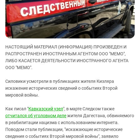
ЗАСТАВЛЯЕТ
Дагестан
КАВКАЗ ЗА ПАЛЕСТИНУ
Ингушетия
ИНАКОМЫСЛИЕ В ЧЕЧНЕ
Кабардино-Балкария
ПРЕСЛЕДОВАНИЕ АКТИВИСТОВ
МОБИЛИЗАЦИЯ И ПРОТЕСТЫ
Калмыкия
Карачаево-Черкесия
НАСТОЯЩИЙ МАТЕРИАЛ (ИНФОРМАЦИЯ) ПРОИЗВЕДЕН И
Краснодарский край
РАСПРОСТРАНЕН ИНОСТРАННЫМ АГЕНТОМ ООО "МЕМО",
ЛИБО КАСАЕТСЯ ДЕЯТЕЛЬНОСТИ ИНОСТРАННОГО АГЕНТА
Нагорный Карабах
ООО "МЕМО".
Российская Федерация
Силовики усмотрели в публикациях жителя Кизляра
Ростовская область
искажение исторических сведений о событиях Второй
Северная Осетия - Алания
мировой войны.
СКФО
Как писал "
Кавказский узел
", в марте Следком также
Ставропольский край
отчитался об уголовном деле
жителя Дагестана, обвиняемого
Чечня
в реабилитации нацизма с использованием интернета.
Поводом стали публикации, "искажающие исторические
Южная Осетия
сведения о событиях Второй мировой войны", заявило