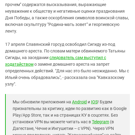
прочем" содержатся высказывания, выражающие
неуважение к обществу и негативные оценки празднования
Дня Победы, а также оскорбления символов воинской славы,
включая скульптуру "Родина-мать зовет" и георгиевскую
ленту.
17 апреля Славянский горсуд освободил Сигиду из-под
домашнего ареста. По словам матери обвиняемого Татьяны
Сигиды, на заседании
следователь сам выступил с
ходатайством
о замене домашнего ареста на запрет
определенных действий. "Для нас это было неожиданно. Мы с
Ильей очень обрадовались", - рассказала она "Кавказскому
узлу".
Мы обновили приложения на
Android
и
IOS
! Будем
признательны за критику, идеи по развитию как в Google
Play/App Store, так и на страницах КУ в соцсетях. Без
установки VPN вы можете читать нас в
Telegram
(в
Дагестане, Чечне и Ингушетии – с VPN). Через VPN