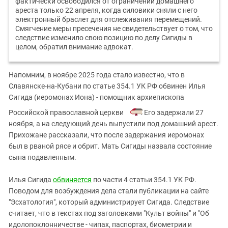
фактически освободился от ограничений домашнего
ареста только 22 апреля, когда силовики сняли с него
электронный браслет для отслеживания перемещений.
Смягчение меры пресечения не свидетельствует о том, что
следствие изменило свою позицию по делу Сигиды в
целом, обратил внимание адвокат.
Напомним, в ноябре 2025 года стало известно, что в
Славянске-на-Кубани по статье 354.1 УК РФ обвинен Илья
Сигида (иеромонах Иона) - помощник архиепископа
Российской православной церкви
. Его задержали 27
ноября, а на следующий день выпустили под домашний арест.
Прихожане рассказали, что после задержания иеромонах
был в рваной рясе и обрит. Мать Сигиды назвала состояние
сына подавленным.
Илья Сигида
обвиняется
по части 4 статьи 354.1 УК РФ.
Поводом для возбуждения дела стали публикации на сайте
"Эсхатология", который администрирует Сигида. Следствие
считает, что в текстах под заголовками "Культ войны" и "Об
идолопоклонничестве - чипах, паспортах, биометрии и