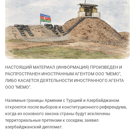
ЗАСТАВЛЯЕТ
Дагестан
КАВКАЗ ЗА ПАЛЕСТИНУ
Ингушетия
ИНАКОМЫСЛИЕ В ЧЕЧНЕ
Кабардино-Балкария
ПРЕСЛЕДОВАНИЕ АКТИВИСТОВ
МОБИЛИЗАЦИЯ И ПРОТЕСТЫ
Калмыкия
Карачаево-Черкесия
Краснодарский край
Нагорный Карабах
НАСТОЯЩИЙ МАТЕРИАЛ (ИНФОРМАЦИЯ) ПРОИЗВЕДЕН И
Российская Федерация
РАСПРОСТРАНЕН ИНОСТРАННЫМ АГЕНТОМ ООО "МЕМО",
Ростовская область
ЛИБО КАСАЕТСЯ ДЕЯТЕЛЬНОСТИ ИНОСТРАННОГО АГЕНТА
ООО "МЕМО".
Северная Осетия - Алания
СКФО
Наземные границы Армении с Турцией и Азербайджаном
откроются после выборов и конституционного референдума,
Ставропольский край
когда из основного закона страны будут исключены
Чечня
территориальные претензии к соседям, заявил
Южная Осетия
азербайджанский дипломат.