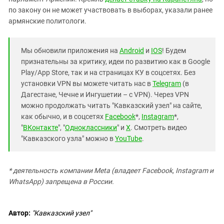
по закону он не может участвовать в выборах, указали ранее
армянские политологи.
Мы обновили приложения на
Android
и
IOS
! Будем
признательны за критику, идеи по развитию как в Google
Play/App Store, так и на страницах КУ в соцсетях. Без
установки VPN вы можете читать нас в
Telegram
(в
Дагестане, Чечне и Ингушетии – с VPN). Через VPN
можно продолжать читать "Кавказский узел" на сайте,
как обычно, и в соцсетях
Facebook
*,
Instagram
*,
"
ВКонтакте
", "
Одноклассники
" и
X
. Смотреть видео
"Кавказского узла" можно в
YouTube
.
* деятельность компании Meta (владеет Facebook, Instagram и
WhatsApp) запрещена в России.
Автор:
"Кавказский узел"