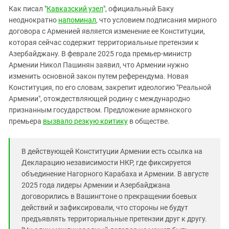
Южный Кавказ
Как писал "
Кавказский узел
", официальный Баку
ЮФО
неоднократно
напоминал
, что условием подписания мирного
договора с Арменией является изменение ее Конституции,
которая сейчас содержит территориальные претензии к
Азербайджану. В феврале 2025 года премьер-министр
Армении Никол Пашинян заявил, что Армении нужно
изменить основной закон путем референдума. Новая
Конституция, по его словам, закрепит идеологию "Реальной
Армении", отождествляющей родину с международно
признанным государством. Предложение армянского
премьера
вызвало резкую критику
в обществе.
В действующей Конституции Армении есть ссылка на
Декларацию независимости НКР, где фиксируется
объединение Нагорного Карабаха и Армении. В августе
2025 года лидеры Армении и Азербайджана
договорились в Вашингтоне о прекращении боевых
действий и зафиксировали, что стороны не будут
предъявлять территориальные претензии друг к другу.