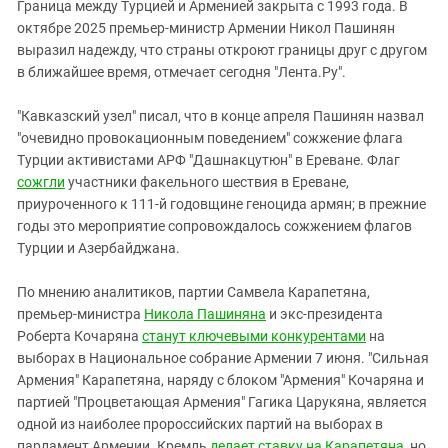
Граница между Турцией и Арменией закрыта с 1993 года. В
октябре 2025 премьер-министр Армении Никол Пашинян
выразил надежду, что страны откроют границы друг с другом
в ближайшее время, отмечает сегодня "Лента.Ру".
"Кавказский узел" писал, что в конце апреля Пашинян назвал
"очевидно провокационным поведением" сожжение флага
Турции активистами АРФ "Дашнакцутюн" в Ереване. Флаг
сожгли
участники факельного шествия в Ереване,
приуроченного к 111-й годовщине геноцида армян; в прежние
годы это мероприятие сопровождалось сожжением флагов
Турции и Азербайджана.
По мнению аналитиков, партии Самвела Карапетяна,
премьер-министра
Никола Пашиняна
и экс-президента
Роберта Кочаряна
станут ключевыми конкурентами
на
выборах в Национальное собрание Армении 7 июня. "Сильная
Армения" Карапетяна, наряду с блоком "Армения" Кочаряна и
партией "Процветающая Армения" Гагика Царукяна, является
одной из наиболее пророссийских партий на выборах в
парламент Армении. Кремль
делает ставку на Карапетяна
, но