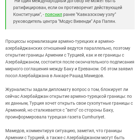
"Ни один международный договор не может быть
ратифицирован, если он противоречит действующей
Конституции", -
пояснил
ранее "Кавказскому узлу"
руководитель центра "Модус Вивенди" Ара Папян.
Процессы нормализации армяно-турецких и армяно-
азербайджанских отношений ведутся параллельно, поэтому
открытие границы Армении с Турцией, как и ее границы с
Азербайджаном, состоится после окончательного подписания
мирного соглашения между Баку и Ереваном. Об этом заявил
посол Азербайджана в Анкаре Рашад Мамедов.
Журналисты задали дипломату вопрос о том, блокирует ли
сейчас Азербайджан открытие армяно-турецкой границы: по
их данным, Турция хочет открыть свои сухопутные границы с
Арменией, но сталкивается с “вето” со стороны Баку,
проинформировала турецкая газета Cumhuriyet.
Мамедов, комментируя ситуацию, заметил, что границы
Армении с Турцией, а также с Азербайджаном могут быть