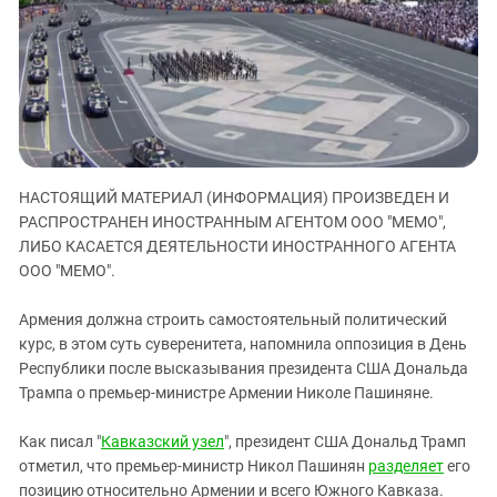
ЗАСТАВЛЯЕТ
Дагестан
КАВКАЗ ЗА ПАЛЕСТИНУ
Ингушетия
ИНАКОМЫСЛИЕ В ЧЕЧНЕ
Кабардино-Балкария
ПРЕСЛЕДОВАНИЕ АКТИВИСТОВ
МОБИЛИЗАЦИЯ И ПРОТЕСТЫ
Калмыкия
Карачаево-Черкесия
Краснодарский край
НАСТОЯЩИЙ МАТЕРИАЛ (ИНФОРМАЦИЯ) ПРОИЗВЕДЕН И
РАСПРОСТРАНЕН ИНОСТРАННЫМ АГЕНТОМ ООО "МЕМО",
Нагорный Карабах
ЛИБО КАСАЕТСЯ ДЕЯТЕЛЬНОСТИ ИНОСТРАННОГО АГЕНТА
Российская Федерация
ООО "МЕМО".
Ростовская область
Армения должна строить самостоятельный политический
Северная Осетия - Алания
курс, в этом суть суверенитета, напомнила оппозиция в День
СКФО
Республики после высказывания президента США Дональда
Трампа о премьер-министре Армении Николе Пашиняне.
Ставропольский край
Чечня
Как писал "
Кавказский узел
", президент США Дональд Трамп
отметил, что премьер-министр Никол Пашинян
разделяет
его
Южная Осетия
позицию относительно Армении и всего Южного Кавказа.