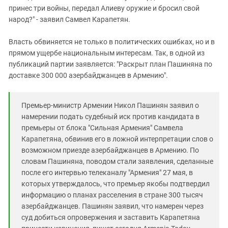
принес три войны, передал Алиеву оружие и бросил свой
народ?" - заявил Самвел Карапетян.
Власть обвиняется не только в политических ошибках, но и в
прямом ущербе национальным интересам. Так, в одной из
публикаций партии заявляется: "Раскрыт план Пашиняна по
доставке 300 000 азербайджанцев в Армению".
Премьер-министр Армении Никол Пашинян заявил о
намерении подать судебный иск против кандидата в
премьеры от блока "Сильная Армения" Самвела
Карапетяна, обвинив его в ложной интерпретации слов о
возможном приезде азербайджанцев в Армению. По
словам Пашиняна, поводом стали заявления, сделанные
после его интервью телеканалу "Армения" 27 мая, в
которых утверждалось, что премьер якобы подтвердил
информацию о планах расселения в стране 300 тысяч
азербайджанцев. Пашинян заявил, что намерен через
суд добиться опровержения и заставить Карапетяна