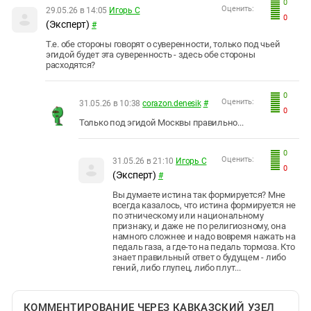
0
Оценить:
29.05.26 в 14:05
Игорь С
0
(Эксперт)
#
Т.е. обе стороны говорят о суверенности, только под чьей
эгидой будет эта суверенность - здесь обе стороны
расходятся?
0
Оценить:
31.05.26 в 10:38
corazon.denesik
#
0
Только под эгидой Москвы правильно...
0
Оценить:
31.05.26 в 21:10
Игорь С
0
(Эксперт)
#
Вы думаете истина так формируется? Мне
всегда казалось, что истина формируется не
по этническому или национальному
признаку, и даже не по религиозному, она
намного сложнее и надо вовремя нажать на
педаль газа, а где-то на педаль тормоза. Кто
знает правильный ответ о будущем - либо
гений, либо глупец, либо плут...
КОММЕНТИРОВАНИЕ ЧЕРЕЗ КАВКАЗСКИЙ УЗЕЛ