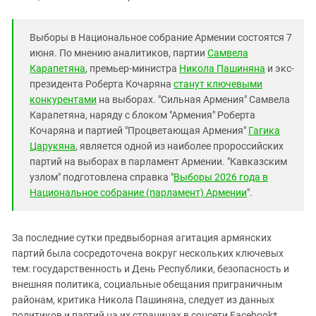
Южный Кавказ
ЮФО
Выборы в Национальное собрание Армении состоятся 7
июня. По мнению аналитиков, партии
Самвела
Карапетяна
, премьер-министра
Никола Пашиняна
и экс-
президента Роберта Кочаряна
станут ключевыми
конкурентами
на выборах. "Сильная Армения" Самвела
Карапетяна, наряду с блоком "Армения" Роберта
Кочаряна и партией "Процветающая Армения"
Гагика
Царукяна
, является одной из наиболее пророссийских
партий на выборах в парламент Армении. "Кавказским
узлом" подготовлена справка "
Выборы 2026 года в
Национальное собрание (парламент) Армении
".
За последние сутки предвыборная агитация армянских
партий была сосредоточена вокруг нескольких ключевых
тем: государственность и День Республики, безопасность и
внешняя политика, социальные обещания приграничным
районам, критика Никола Пашиняна, следует из данных
политиков и партий на их страницах в соцсети Facebook*.