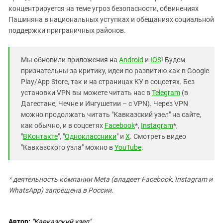
концентрируется на теме угроз безопасности, обвинениях
Пашиняна в национальных уступках и обещаниях социальной
поддержки приграничных районов.
Мы обновили приложения на
Android
и
IOS
! Будем
признательны за критику, идеи по развитию как в Google
Play/App Store, так и на страницах КУ в соцсетях. Без
установки VPN вы можете читать нас в
Telegram
(в
Дагестане, Чечне и Ингушетии – с VPN). Через VPN
можно продолжать читать "Кавказский узел" на сайте,
как обычно, и в соцсетях
Facebook
*,
Instagram
*,
"
ВКонтакте
", "
Одноклассники
" и
X
. Смотреть видео
"Кавказского узла" можно в
YouTube
.
* деятельность компании Meta (владеет Facebook, Instagram и
WhatsApp) запрещена в России.
Автор:
"Кавказский узел"