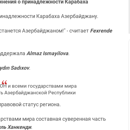
мнения о принадлежности Карабаха
ринадлежности Карабаха Азербайджану.
останется Азербайджаном!" - считает
Fexrende
 поддержала
Almaz Ismayilova
.
ydın Sadıxov
.
ООН и всеми государствами мира
ть Азербайджанской Республики
равовой статус региона.
дарствами мира составная суверенная часть
ль Ханкенди
.