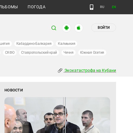
ЛЬБОМЫ
ПОГОДА
RU
EN
ВОЙТИ
шетия
Кабардино-Балкария
Калмыкия
СКФО
Ставропольский край
Чечня
Южная Осетия
Экокатастрофа на Кубани
НОВОСТИ