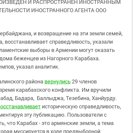
ОИЗВЕДЕН И РАСПРОСТРАНЕН ИНОСТРАННЫМ
ЯТЕЛЬНОСТИ ИНОСТРАННОГО АГЕНТА ООО
ербайджана, и возвращение на эти земли семей,
а, восстанавливает справедливость, указали
ламентские выборы в Армении могут оказать
 дома беженцев из Нагорного Карабаха.
емпов, указал аналитик.
жалинского района
вернулись
29 членов
 время карабахского конфликта. Им вручили
абад, Бадара, Баллыджа, Тезебина, Ханйурду.
восстанавливает
историческую справедливость,
ментируя эту публикацию. Пользователи с
 что Карабах - это армянские земли, а тема
орая муссируется в ходе предвыборной