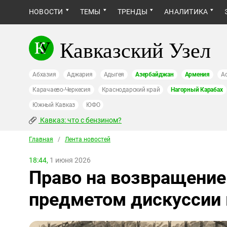
НОВОСТИ
ТЕМЫ
ТРЕНДЫ
АНАЛИТИКА
Кавказский Узел
Абхазия
Аджария
Адыгея
Азербайджан
Армения
А
Карачаево-Черкесия
Краснодарский край
Нагорный Карабах
Южный Кавказ
ЮФО
Кавказ: что с бензином?
Главная
/
Лента новостей
18:44,
1 июня 2026
Право на возвращение
предметом дискуссии 