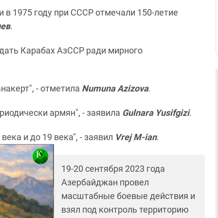
и в 1975 году при СССР отмечали 150-летие
иев
.
едать Карабах АзССР ради мирного
накерт", - отметила
Numuna Azizova
.
риодически армян", - заявила
Gulnara Yusifgizi
.
века и до 19 века", - заявил
Vrej M-ian
.
19-20 сентября 2023 года
Азербайджан провел
масштабные боевые действия и
взял под контроль территорию