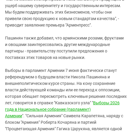
ущерб нашему суверенитету и государственным интересам.
Мы будем поддерживать этих бизнесменов, чтобы они
привели свою продукцию к новым стандартам качества", -
приводит заявление премьера "Арменпресс".
Пашинян также добавил, что армянскими розами, фруктами
и овощами заинтересовались другие международные
партнеры - правительству поступили предложения о
поставках этих товаров на новые рынки.
Выборы в парламент Армении 7 июня фактически станут
референдумом о будущем власти Никола Пашиняна и
внешнеполитическом курсе страны. На кону сохранение
власти действующей команды или ее переход к оппозиции,
которая обещает пересмотреть ключевые решения последних
лет, говорится в справке "Кавказского узла" "
Выборы 2026
года в Национальное собрание (парламент)
Армении
". "Сильная Армения" Самвела Карапетяна, наряду с
блоком "Армения" Роберта Кочаряна и партией
"Процветающая Армения" Гагика Царукяна, является одной