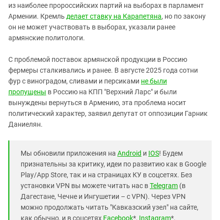
из наиболее пророссийских партий на выборах в парламент
Армении. Кремль
делает ставку на Карапетяна
, но по закону
он не может участвовать в выборах, указали ранее
армянские политологи.
С проблемой поставок армянской продукции в Россию
фермеры сталкивались и ранее. В августе 2025 года сотни
фур с виноградом, сливами и персиками
не были
пропущены
в Россию на КПП "Верхний Ларс" и были
вынуждены вернуться в Армению, эта проблема носит
политический характер, заявил депутат от оппозиции Гарник
Даниелян.
Мы обновили приложения на
Android
и
IOS
! Будем
признательны за критику, идеи по развитию как в Google
Play/App Store, так и на страницах КУ в соцсетях. Без
установки VPN вы можете читать нас в
Telegram
(в
Дагестане, Чечне и Ингушетии – с VPN). Через VPN
можно продолжать читать "Кавказский узел" на сайте,
как обычно, и в соцсетях
Facebook
*,
Instagram
*,