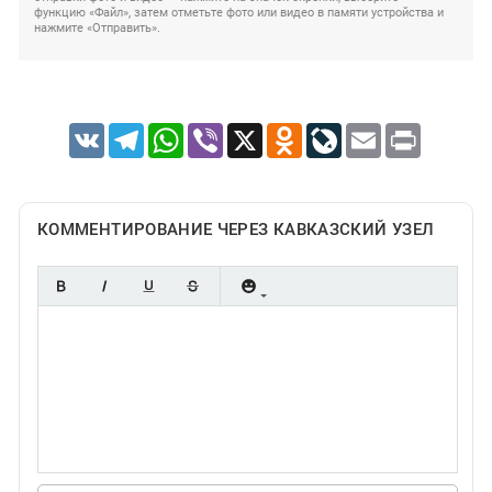
функцию «Файл», затем отметьте фото или видео в памяти устройства и
нажмите «Отправить».
VK
Telegram
WhatsApp
Viber
X
Odnoklassniki
LiveJournal
Email
Print
КОММЕНТИРОВАНИЕ ЧЕРЕЗ КАВКАЗСКИЙ УЗЕЛ