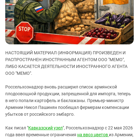
ЗАСТАВЛЯЕТ
Дагестан
КАВКАЗ ЗА ПАЛЕСТИНУ
Ингушетия
ИНАКОМЫСЛИЕ В ЧЕЧНЕ
Кабардино-Балкария
ПРЕСЛЕДОВАНИЕ АКТИВИСТОВ
МОБИЛИЗАЦИЯ И ПРОТЕСТЫ
Калмыкия
Карачаево-Черкесия
НАСТОЯЩИЙ МАТЕРИАЛ (ИНФОРМАЦИЯ) ПРОИЗВЕДЕН И
Краснодарский край
РАСПРОСТРАНЕН ИНОСТРАННЫМ АГЕНТОМ ООО "МЕМО",
Нагорный Карабах
ЛИБО КАСАЕТСЯ ДЕЯТЕЛЬНОСТИ ИНОСТРАННОГО АГЕНТА
Российская Федерация
ООО "МЕМО".
Ростовская область
Россельхознадзор вновь расширил список армянской
Северная Осетия - Алания
плодоовощной продукции, запрещенной для импорта, теперь
в него попали картофель и баклажаны. Премьер-министр
СКФО
Армении Никол Пашинян пообещал фермерам компенсации
Ставропольский край
убытков от российского эмбарго.
Чечня
Как писал "
Кавказский узел
", Россельхознадзор с 22 мая 2026
Южная Осетия
года ввел временные ограничения
на ввоз цветов
из Армении,