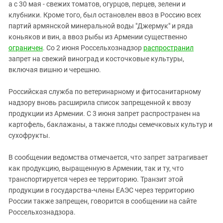
Южный Кавказ
а с 30 мая - свежих томатов, огурцов, перцев, зелени и
клубники. Кроме того, был остановлен ввоз в Россию всех
ЮФО
партий армянской минеральной воды "Джермук" и ряда
коньяков и вин, а ввоз рыбы из Армении существенно
ограничен
. Со 2 июня Россельхознадзор
распространил
запрет на свежий виноград и косточковые культуры,
включая вишню и черешню.
Российская служба по ветеринарному и фитосанитарному
надзору вновь расширила список запрещенной к ввозу
продукции из Армении. С 3 июня запрет распространен на
картофель, баклажаны, а также плоды семечковых культур и
сухофрукты.
В сообщении ведомства отмечается, что запрет затрагивает
как продукцию, выращенную в Армении, так и ту, что
транспортируется через ее территорию. Транзит этой
продукции в государства-члены ЕАЭС через территорию
России также запрещен, говорится в сообщении на сайте
Россельхознадзора.