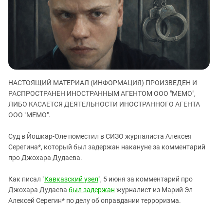
ЗАСТАВЛЯЕТ
Дагестан
КАВКАЗ ЗА ПАЛЕСТИНУ
Ингушетия
ИНАКОМЫСЛИЕ В ЧЕЧНЕ
Кабардино-Балкария
ПРЕСЛЕДОВАНИЕ АКТИВИСТОВ
МОБИЛИЗАЦИЯ И ПРОТЕСТЫ
Калмыкия
Карачаево-Черкесия
НАСТОЯЩИЙ МАТЕРИАЛ (ИНФОРМАЦИЯ) ПРОИЗВЕДЕН И
Краснодарский край
РАСПРОСТРАНЕН ИНОСТРАННЫМ АГЕНТОМ ООО "МЕМО",
Нагорный Карабах
ЛИБО КАСАЕТСЯ ДЕЯТЕЛЬНОСТИ ИНОСТРАННОГО АГЕНТА
Российская Федерация
ООО "МЕМО".
Ростовская область
Суд в Йошкар-Оле поместил в СИЗО журналиста Алексея
Северная Осетия - Алания
Серегина*, который был задержан накануне за комментарий
про Джохара Дудаева.
СКФО
Ставропольский край
Как писал "
Кавказский узел
", 5 июня за комментарий про
Чечня
Джохара Дудаева
был задержан
журналист из Марий Эл
Алексей Серегин* по делу об оправдании терроризма.
Южная Осетия