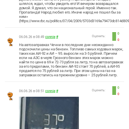
шлялся, ждал, чтобы увидеть его! И вечером возвращался
домой. Я думал, что он национальный герой. Именно так.
Пропаганда! Народ любил его. Иначе народ не пошел бы за
ним»
(https://www.rbc.ru/politics/07/04/2009/5703d3169a79473dc814d809
0
Оценить:
06.06.26 в 08:49
connie
#
0
На автозаправках Чечни в последние дни неожиданно
подскочили цены на бензин. Топливо самых ходовых марок,
таких как АИ-92 и АИ – 95. выросли на 3-5 рублей. Причем
если на АЗС в черте Грозного бензин этих марок можно
найти по цене в 69 и 72-73 рубля за литр, то на автозаправках
за его пределами, то бензин АИ-92 стоит 70 рублей, а АИ-95
продается по 75 рублей за литр. При этом цены на газ на
заправках остались на прежнем уровне – 25 рублей литр.
0
Оценить:
06.06.26 в 08:51
connie
#
0