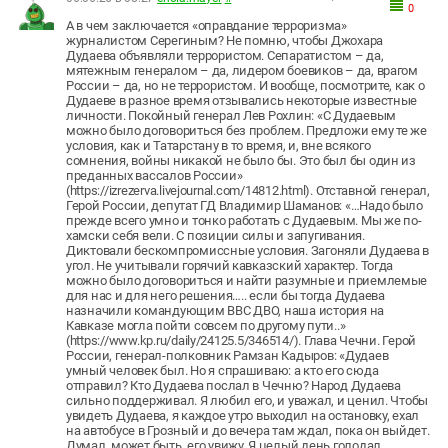
0
А в чем заключается «оправдание терроризма»
журналистом Серегиным? Не помню, чтобы Джохара
Дудаева объявляли террористом. Сепаратистом – да,
мятежным генералом – да, лидером боевиков – да, врагом
России – да, но не террористом. И вообще, посмотрите, как о
Дудаеве в разное время отзывались некоторые известные
личности. Покойный генерал Лев Рохлин: «С Дудаевым
можно было договориться без проблем. Предложи ему те же
условия, как и Татарстану в то время, и, вне всякого
сомнения, войны никакой не было бы. Это был бы один из
преданных вассалов России»
(https://izrezerva.livejournal.com/14812.html). Отставной генерал,
Герой России, депутат ГД Владимир Шаманов: «…Надо было
прежде всего умно и тонко работать с Дудаевым. Мы же по-
хамски себя вели. С позиции силы и запугивания.
Диктовали бескомпромиссные условия. Загоняли Дудаева в
угол. Не учитывали горячий кавказский характер. Тогда
можно было договориться и найти разумные и приемлемые
для нас и для него решения….. если бы тогда Дудаева
назначили командующим ВВС ДВО, наша история на
Кавказе могла пойти совсем по другому пути..»
(https://www.kp.ru/daily/24125.5/346514/). Глава Чечни. Герой
России, генерал-полковник Рамзан Кадыров: «Дудаев
умный человек был. Но я спрашиваю: а кто его сюда
отправил? Кто Дудаева послал в Чечню? Народ Дудаева
сильно поддерживал. Я любил его, и уважал, и ценил. Чтобы
увидеть Дудаева, я каждое утро выходил на остановку, ехал
на автобусе в Грозный и до вечера там ждал, пока он выйдет.
Думал, может быть, его увижу. Я целый день голодал,