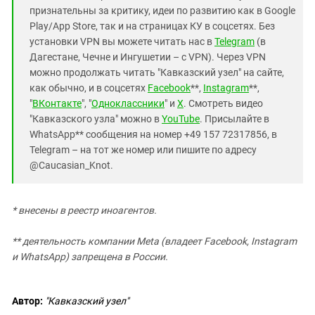
признательны за критику, идеи по развитию как в Google
Play/App Store, так и на страницах КУ в соцсетях. Без
установки VPN вы можете читать нас в
Telegram
(в
Дагестане, Чечне и Ингушетии – с VPN). Через VPN
можно продолжать читать "Кавказский узел" на сайте,
как обычно, и в соцсетях
Facebook
**,
Instagram
**,
"
ВКонтакте
", "
Одноклассники
" и
X
. Смотреть видео
"Кавказского узла" можно в
YouTube
. Присылайте в
WhatsApp** сообщения на номер +49 157 72317856, в
Telegram – на тот же номер или пишите по адресу
@Caucasian_Knot.
* внесены в реестр иноагентов.
** деятельность компании Meta (владеет Facebook, Instagram
и WhatsApp) запрещена в России.
Автор:
"Кавказский узел"