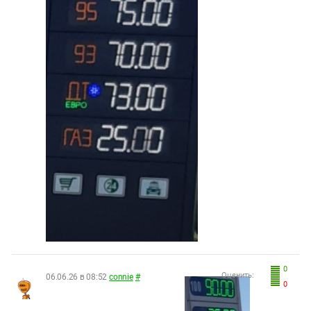
0
Оценить:
06.06.26 в 08:52
connie
#
0