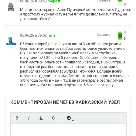
Оценить:
06.06.26 в 08:58
major
#
0
Мнение со стороны. Алле Пугачевой можно хвалить Дудаева,
а простому журналисту нельзя? Что дозволено Юпитеру, не
дозволено быку?
0
Оценить:
06.06.26 в 09:08
rey
#
0
В Чечне второй раз с начала июня был объявлен режим
беспилотной опасности. Соответствующее уведомление от
RSHCS пользователи мобильной связи в республике
получили в 23.30 ночи 5-го июня. Сообщение об отмене
беспилотной опасности появилось сегодня, в 05.03 утра. В
последний раз беспилотная опасность на территории
республики объявлялась утром 1-го июня. Больше всего
случаев введения режима беспилотной опасности с начала
этого года было в мае – 13. В январе-апреле беспилотная
опасность объявлялась в среднем 5-6 раз за месяц.
КОММЕНТИРОВАНИЕ ЧЕРЕЗ КАВКАЗСКИЙ УЗЕЛ