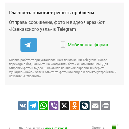
Гласность помогает решить проблемы
Отправь сообщение, фото и видео через бот
«Кавказского узла» в Telegram
Мобильная форма
Кнопка работает при установленном приложении Telegram. После
перехода в бот, нажмите на «Запустить бота» и напишите нам. Для
отправки фото и видео — нажмите на значок скрепки, выберите
функцию «Файл», затем отметьте фото или видео в памяти устройства и
нажмите «Отправить».
VK
Telegram
WhatsApp
Viber
X
Odnoklassniki
LiveJournal
Email
Print
0
Оценить:
06.06.26 в 08:27
enola.mayer
#