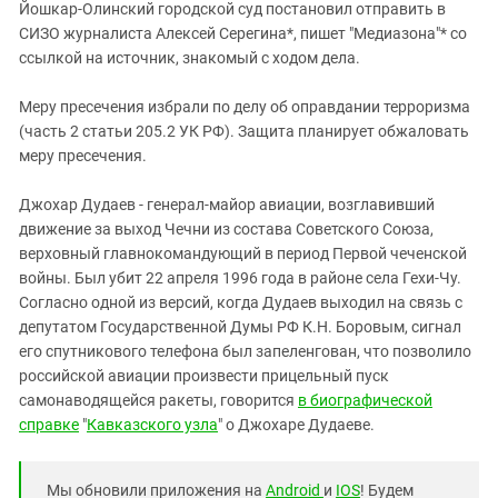
Южный Кавказ
Йошкар-Олинский городской суд постановил отправить в
СИЗО журналиста Алексей Серегина*, пишет "Медиазона"* со
ЮФО
ссылкой на источник, знакомый с ходом дела.
Меру пресечения избрали по делу об оправдании терроризма
(часть 2 статьи 205.2 УК РФ). Защита планирует обжаловать
меру пресечения.
Джохар Дудаев - генерал-майор авиации, возглавивший
движение за выход Чечни из состава Советского Союза,
верховный главнокомандующий в период Первой чеченской
войны. Был убит 22 апреля 1996 года в районе села Гехи-Чу.
Согласно одной из версий, когда Дудаев выходил на связь с
депутатом Государственной Думы РФ К.Н. Боровым, сигнал
его спутникового телефона был запеленгован, что позволило
российской авиации произвести прицельный пуск
самонаводящейся ракеты, говорится
в биографической
справке
"
Кавказского узла
" о Джохаре Дудаеве.
Мы обновили приложения на
Android
и
IOS
! Будем