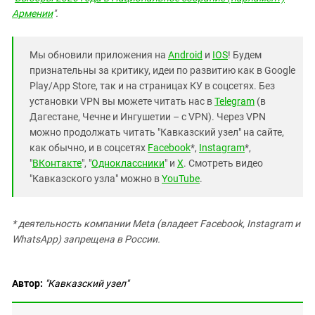
Армении
".
Мы обновили приложения на
Android
и
IOS
! Будем
признательны за критику, идеи по развитию как в Google
Play/App Store, так и на страницах КУ в соцсетях. Без
установки VPN вы можете читать нас в
Telegram
(в
Дагестане, Чечне и Ингушетии – с VPN). Через VPN
можно продолжать читать "Кавказский узел" на сайте,
как обычно, и в соцсетях
Facebook
*,
Instagram
*,
"
ВКонтакте
", "
Одноклассники
" и
X
. Смотреть видео
"Кавказского узла" можно в
YouTube
.
* деятельность компании Meta (владеет Facebook, Instagram и
WhatsApp) запрещена в России.
Автор:
"Кавказский узел"