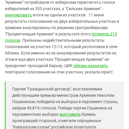
Южный Кавказ
"Армения" потребовали от избиркома пересчитать голоса
избирателей на 555 участках, а "Сильная Армения" -
ЮФО
аннулировать
итоги на одном из участков. 11 июня
результаты голосования на двух избирательных участках в
Армении аннулированы по решению Центризбиркома.
"Процветающая Армения" в результате этого
потеряла 213
голосов
. Признаны недействительными результаты
голосования на участке 12/13, который расположен в селе
Абовян. Если именно из-за аннулирования результатов на
этом и еще двух участках "Процветающая Армения" не
преодолеет проходной барьер, ЦИК
обязан назначить
повторное голосование на этих участках, указала юрист.
Партия "Гражданский договор", возглавляемая
действующим премьер-министром Армении Николом
Пашиняном, победила на выборах в парламент страны,
набрав 49,81% голосов. Победа партии Пашиняна на
парламентских выборах
выставила
Кремль
проигравшей стороной, отметили опрошенные
"Кавказским узлом" российские политологи.