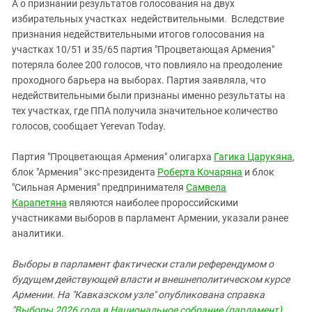
А о признании результатов голосования на двух
избирательных участках недействительными. Вследствие
признания недействительными итогов голосования на
участках 10/51 и 35/65 партия "Процветающая Армения"
потеряла более 200 голосов, что повлияло на преодоление
проходного барьера на выборах. Партия заявляла, что
недействительными были признаны именно результаты на
тех участках, где ППА получила значительное количество
голосов, сообщает Yerevan Today.
Партия "Процветающая Армения" олигарха
Гагика Царукяна
,
блок "Армения" экс-президента
Роберта Кочаряна
и блок
"Сильная Армения" предпринимателя
Самвела
Карапетяна
являются наиболее пророссийскими
участниками выборов в парламент Армении, указали ранее
аналитики.
Выборы в парламент фактически стали референдумом о
будущем действующей власти и внешнеполитическом курсе
Армении. На "Кавказском узле" опубликована справка
"
Выборы 2026 года в Национальное собрание (парламент)