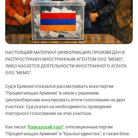
ЗАСТАВЛЯЕТ
Дагестан
КАВКАЗ ЗА ПАЛЕСТИНУ
Ингушетия
ИНАКОМЫСЛИЕ В ЧЕЧНЕ
Кабардино-Балкария
ПРЕСЛЕДОВАНИЕ АКТИВИСТОВ
МОБИЛИЗАЦИЯ И ПРОТЕСТЫ
Калмыкия
Карачаево-Черкесия
НАСТОЯЩИЙ МАТЕРИАЛ (ИНФОРМАЦИЯ) ПРОИЗВЕДЕН И
Краснодарский край
РАСПРОСТРАНЕН ИНОСТРАННЫМ АГЕНТОМ ООО "МЕМО",
Нагорный Карабах
ЛИБО КАСАЕТСЯ ДЕЯТЕЛЬНОСТИ ИНОСТРАННОГО АГЕНТА
Российская Федерация
ООО "МЕМО".
Ростовская область
Суд в Ереване отказался рассматривать иски партии
Северная Осетия - Алания
"Процветающая Армения" в связи с решением
Центризбиркома аннулировать итоги голосования на двух
СКФО
участках. Суд указал на необходимость проведения
Ставропольский край
повторного голосования на этих участках.
Чечня
Как писал "
Кавказский узел
", оппозиционные партии
Южная Осетия
"Процветающая Армения" и "Крылья единства", а также блок