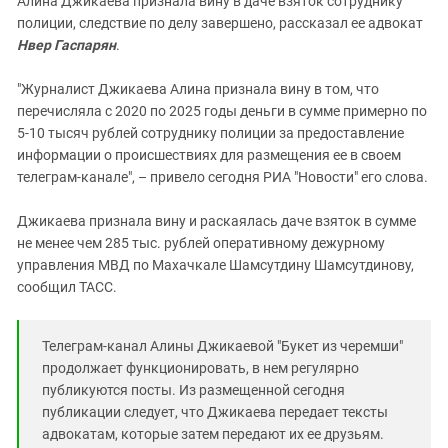
Алина Джикаева признала вину в даче взяток сотруднику
Южный Кавказ
полиции, следствие по делу завершено, рассказал ее адвокат
ЮФО
Нвер Гаспарян
.
"Журналист Джикаева Алина признала вину в том, что
перечисляла с 2020 по 2025 годы деньги в сумме примерно по
5-10 тысяч рублей сотруднику полиции за предоставление
информации о происшествиях для размещения ее в своем
телеграм-канале", – привело сегодня РИА "Новости" его слова.
Джикаева признала вину и раскаялась даче взяток в сумме
не менее чем 285 тыс. рублей оперативному дежурному
управления МВД по Махачкале Шамсутдину Шамсутдинову,
сообщил ТАСС.
Телеграм-канал Алины Джикаевой "Букет из черемши"
продолжает функционировать, в нем регулярно
публикуются посты. Из размещенной сегодня
публикации следует, что Джикаева передает тексты
адвокатам, которые затем передают их ее друзьям.