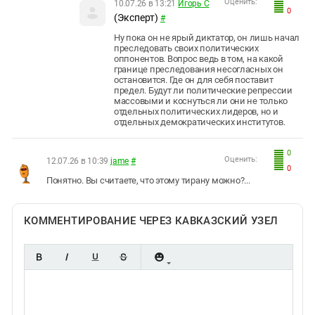
Оценить:
10.07.26 в 13:21
Игорь С
0
(Эксперт)
#
Ну пока он не ярый диктатор, он лишь начал
преследовать своих политических
оппонентов. Вопрос ведь в том, на какой
границе преследования несогласных он
остановится. Где он для себя поставит
предел. Будут ли политические репрессии
массовыми и коснуться ли они не только
отдельных политических лидеров, но и
отдельных демократических институтов.
0
Оценить:
12.07.26 в 10:39
jame
#
0
Понятно. Вы считаете, что этому тирану можно?...
КОММЕНТИРОВАНИЕ ЧЕРЕЗ КАВКАЗСКИЙ УЗЕЛ