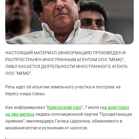
ЗАСТАВЛЯЕТ
Дагестан
КАВКАЗ ЗА ПАЛЕСТИНУ
Ингушетия
ИНАКОМЫСЛИЕ В ЧЕЧНЕ
Кабардино-Балкария
ПРЕСЛЕДОВАНИЕ АКТИВИСТОВ
МОБИЛИЗАЦИЯ И ПРОТЕСТЫ
Калмыкия
Карачаево-Черкесия
НАСТОЯЩИЙ МАТЕРИАЛ (ИНФОРМАЦИЯ) ПРОИЗВЕДЕН И
Краснодарский край
РАСПРОСТРАНЕН ИНОСТРАННЫМ АГЕНТОМ ООО "МЕМО",
Нагорный Карабах
ЛИБО КАСАЕТСЯ ДЕЯТЕЛЬНОСТИ ИНОСТРАННОГО АГЕНТА
Российская Федерация
ООО "МЕМО".
Ростовская область
Речь идет об изъятии земельного участка и построек на
Северная Осетия - Алания
берегу озера Севан.
СКФО
Как информировал "
Кавказский узел
", 7 июля суд
арестовал
Ставропольский край
на два месяца
лидера оппозиционной партии "Процветающая
Чечня
Армения", миллиардера Гагика Царукяна, обвиняемого в
мошенничестве и уклонении от налогов.
Южная Осетия