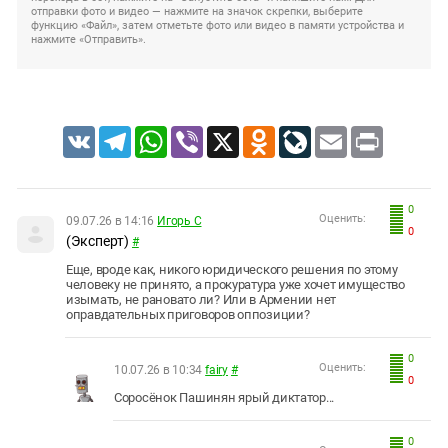
отправки фото и видео — нажмите на значок скрепки, выберите
функцию «Файл», затем отметьте фото или видео в памяти устройства и
нажмите «Отправить».
VK
Telegram
WhatsApp
Viber
X
Odnoklassniki
LiveJournal
Email
Print
0
Оценить:
09.07.26 в 14:16
Игорь С
0
(Эксперт)
#
Еще, вроде как, никого юридического решения по этому
человеку не принято, а прокуратура уже хочет имущество
изымать, не рановато ли? Или в Армении нет
оправдательных приговоров оппозиции?
0
Оценить:
10.07.26 в 10:34
fairy
#
0
Соросёнок Пашинян ярый диктатор...
0