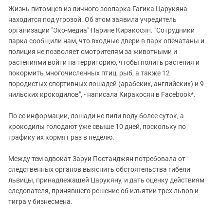
Жизнь питомцев из личного зоопарка Гагика Царукяна
находится под угрозой. Об этом заявила учредитель
организации "Эко-медиа" Нарине Киракосян. "Сотрудники
парка сообщили нам, что входные двери в парк опечатаны и
полиция не позволяет смотрителям за животными и
растениями войти на территорию, чтобы полить растения и
покормить многочисленных птиц, рыб, а также 12
породистых спортивных лошадей (арабских, английских) и 9
нильских крокодилов", - написала Киракосян в Facebook*.
По ее информации, лошади не пили воду более суток, а
крокодилы голодают уже свыше 10 дней, поскольку по
графику их кормят раз в неделю.
Между тем адвокат Заруи Постанджян потребовала от
следственных органов выяснить обстоятельства гибели
львицы, принадлежащей Царукяну, и дать оценку действиям
следователя, принявшего решение об изъятии трех львов и
тигра у бизнесмена.