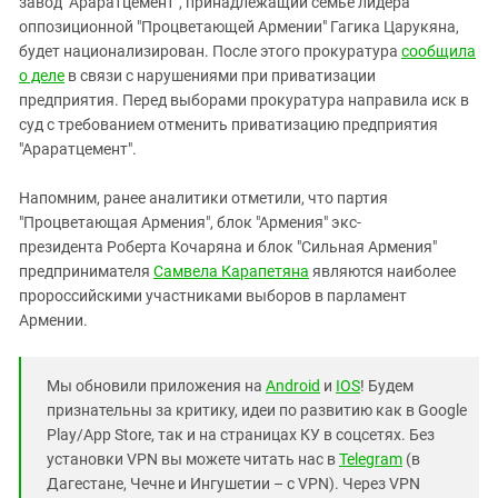
завод "Араратцемент", принадлежащий семье лидера
оппозиционной "Процветающей Армении" Гагика Царукяна,
будет национализирован. После этого прокуратура
сообщила
о деле
в связи с нарушениями при приватизации
предприятия. Перед выборами прокуратура направила иск в
суд с требованием отменить приватизацию предприятия
"Араратцемент".
Напомним, ранее аналитики отметили, что партия
"Процветающая Армения", блок "Армения" экс-
президента Роберта Кочаряна и блок "Сильная Армения"
предпринимателя
Самвела Карапетяна
являются наиболее
пророссийскими участниками выборов в парламент
Армении.
Мы обновили приложения на
Android
и
IOS
! Будем
признательны за критику, идеи по развитию как в Google
Play/App Store, так и на страницах КУ в соцсетях. Без
установки VPN вы можете читать нас в
Telegram
(в
Дагестане, Чечне и Ингушетии – с VPN). Через VPN