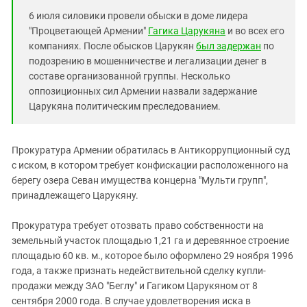
Южный Кавказ
6 июля силовики провели обыски в доме лидера
ЮФО
"Процветающей Армении"
Гагика Царукяна
и во всех его
компаниях. После обысков Царукян
был задержан
по
подозрению в мошенничестве и легализации денег в
составе организованной группы. Несколько
оппозиционных сил Армении назвали задержание
Царукяна политическим преследованием.
Прокуратура Армении обратилась в Антикоррупционный суд
с иском, в котором требует конфискации расположенного на
берегу озера Севан имущества концерна "Мульти групп",
принадлежащего Царукяну.
Прокуратура требует отозвать право собственности на
земельный участок площадью 1,21 га и деревянное строение
площадью 60 кв. м., которое было оформлено 29 ноября 1996
года, а также признать недействительной сделку купли-
продажи между ЗАО "Беглу" и Гагиком Царукяном от 8
сентября 2000 года. В случае удовлетворения иска в